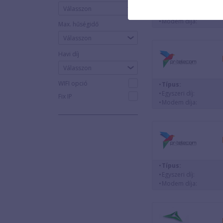
Típus:
Válasszon
Egyszeri díj:
Modem díja:
Max. hűségidő
Havi díj
WIFI opció
Típus:
Egyszeri díj:
Fix IP
Modem díja:
Típus:
Egyszeri díj:
Modem díja: