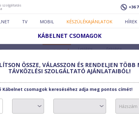
i szolgáltatás
+36 7
ja
LNET
TV
MOBIL
KÉSZÜLÉKAJÁNLATOK
HÍREK
KÁBELNET CSOMAGOK
Letöltési
Feltöltési
Csomag
Havi díj
Hű
sebesség
sebesség
ÍTSON ÖSSZE, VÁLASSZON ÉS RENDELJEN TÖBB 
TÁVKÖZLÉSI SZOLGÁLTATÓ AJÁNLATAIBÓL!
KLANM20
2 875
Ft
20
Mbit/s
5
Mbit/s
6
tő Kábelnet csomagok kereséséhez adja meg pontos címét!
Kábelnet
Korlátlan forgalom:
0 Ft
Garantált letöltési sebesség:
0 Ft
Garantált feltöltési sebesség:
KLANM30
3 450
Ft
30
Mbit/s
6
Mbit/s
6