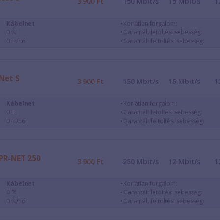
3 900
Ft
150
Mbit/s
15
Mbit/s
1
Kábelnet
Korlátlan forgalom:
0 Ft
Garantált letöltési sebesség:
0 Ft/hó
Garantált feltöltési sebesség:
Net S
3 900
Ft
150
Mbit/s
15
Mbit/s
1
Kábelnet
Korlátlan forgalom:
0 Ft
Garantált letöltési sebesség:
0 Ft/hó
Garantált feltöltési sebesség:
PR-NET 250
3 900
Ft
250
Mbit/s
12
Mbit/s
1
Kábelnet
Korlátlan forgalom:
0 Ft
Garantált letöltési sebesség:
0 Ft/hó
Garantált feltöltési sebesség: