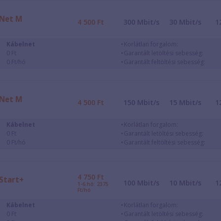
Net M
4 500
Ft
300
Mbit/s
30
Mbit/s
1
Kábelnet
Korlátlan forgalom:
0 Ft
Garantált letöltési sebesség:
0 Ft/hó
Garantált feltöltési sebesség:
Net M
4 500
Ft
150
Mbit/s
15
Mbit/s
1
Kábelnet
Korlátlan forgalom:
0 Ft
Garantált letöltési sebesség:
0 Ft/hó
Garantált feltöltési sebesség:
4 750
Ft
Start+
100
Mbit/s
10
Mbit/s
1
1-6.hó: 2375
Ft/hó
Kábelnet
Korlátlan forgalom:
0 Ft
Garantált letöltési sebesség: