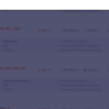
Kábelnet
Korlátlan forgalom:
0 Ft
Garantált letöltési sebesség:
0 Ft
Garantált feltöltési sebesség:
PR-NET 250
3 900
Ft
250
Mbit/s
12
Mbit/s
1
Kábelnet
Korlátlan forgalom:
0 Ft
Garantált letöltési sebesség:
0 Ft/hó
Garantált feltöltési sebesség:
PR-NET GP 240
3 900
Ft
240
Mbit/s
80
Mbit/s
1
Optikai internet
Korlátlan forgalom:
0 Ft
Garantált letöltési sebesség:
0 Ft/hó
Garantált feltöltési sebesség:
Net S