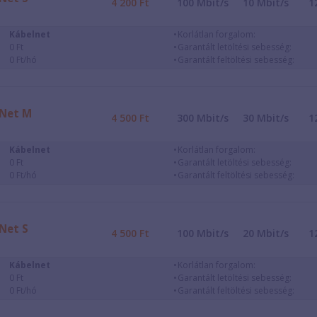
4 200
Ft
100
Mbit/s
10
Mbit/s
1
Kábelnet
Korlátlan forgalom:
0 Ft
Garantált letöltési sebesség:
0 Ft/hó
Garantált feltöltési sebesség:
Net M
4 500
Ft
300
Mbit/s
30
Mbit/s
1
Kábelnet
Korlátlan forgalom:
0 Ft
Garantált letöltési sebesség:
0 Ft/hó
Garantált feltöltési sebesség:
Net S
4 500
Ft
100
Mbit/s
20
Mbit/s
1
Kábelnet
Korlátlan forgalom:
0 Ft
Garantált letöltési sebesség:
0 Ft/hó
Garantált feltöltési sebesség: