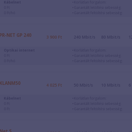
Kábelnet
Korlátlan forgalom:
0 Ft
Garantált letöltési sebesség:
0 Ft/hó
Garantált feltöltési sebesség:
PR-NET GP 240
3 900
Ft
240
Mbit/s
80
Mbit/s
1
Optikai internet
Korlátlan forgalom:
0 Ft
Garantált letöltési sebesség:
0 Ft/hó
Garantált feltöltési sebesség:
KLANM50
4 025
Ft
50
Mbit/s
10
Mbit/s
6
Kábelnet
Korlátlan forgalom:
0 Ft
Garantált letöltési sebesség:
0 Ft
Garantált feltöltési sebesség:
Net S