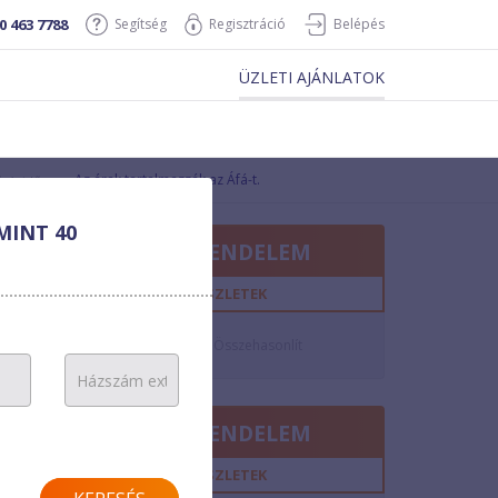
0 463 7788
Segítség
Regisztráció
Belépés
ÜZLETI AJÁNLATOK
Az árak tartalmazzák az Áfá-t.
ségidő
MINT 40
MEGRENDELEM
hó
RÉSZLETEK
igen
6,6 Mbit/s
Összehasonlít
1,7 Mbit/s
MEGRENDELEM
hó
RÉSZLETEK