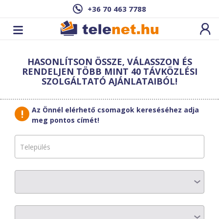
+36 70 463 7788
Cím: ,
HASONLÍTSON ÖSSZE, VÁLASSZON ÉS
Ez a csomag sajnos nem elérhető az Ön
RENDELJEN TÖBB MINT 40 TÁVKÖZLÉSI
címén.
Megnézem másik címen!
SZOLGÁLTATÓ AJÁNLATAIBÓL!
vissza a szolgáltatásokhoz
Az Önnél elérhető csomagok kereséséhez adja
meg pontos címét!
ActivCom Kft.
ActivNet Home 30
AZ ELŐFIZETÉS RÉSZLETEI
Havi díj
:
9004 Ft