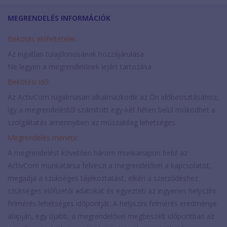
MEGRENDELÉS INFORMÁCIÓK
Bekötés előfeltételei:
Az ingatlan tulajdonosának hozzájárulása.
Ne legyen a megrendelőnek lejárt tartozása
Bekötési idő:
Az ActivCom rugalmasan alkalmazkodik az Ön időbeosztásához,
így a megrendeléstől számított egy-két héten belül működhet a
szolgáltatás amennyiben az műszakilag lehetséges.
Megrendelés menete:
A megrendelést követően három munkanapon belül az
ActivCom munkatársa felveszi a megrendelővel a kapcsolatot,
megadja a szükséges tájékoztatást, elkéri a szerződéshez
szükséges előfizetői adatokat és egyezteti az ingyenes helyszíni
felmérés lehetséges időpontját. A helyszíni felmérés eredménye
alapján, egy újabb, a megrendelővel megbeszélt időpontban az