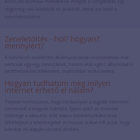
ActivCom technikai munkatársai elvégzik a szolgáltatás egy
végpontig való kiépítését és átadását, illetve sor kerül a
szerződéskötésre.
Zeneletöltés - hol? hogyan?
mennyiért?
A különböző zeneletöltő alkalmazásoknak köszönhetően már
nemcsak egy-egy zeneszámot, hanem akár egész albumokat is
letölthetünk készülékeinkre, multimédiás eszközeinkre.
Hogyan tudhatom meg milyen
internet érhető el nálam?
Teljesen természetes, hogy mindannyian a legjobb internetet
szeretnénk a magunk számára. Éppen ezért az emberek
többsége a választás előtt alapos kutatómunkába kezd,
feltérképezi a lehetőségeket és hosszú órákat tölt azzal, hogy
kiderítse mi alapján célszerű dönteni.