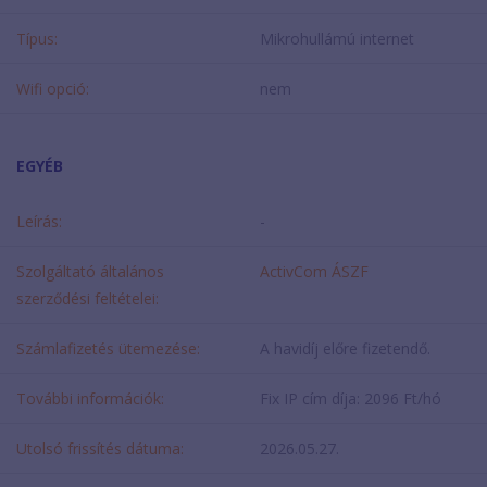
Típus:
Mikrohullámú internet
Wifi opció:
nem
EGYÉB
Leírás:
-
Szolgáltató általános
ActivCom ÁSZF
szerződési feltételei:
Számlafizetés ütemezése:
A havidíj előre fizetendő.
További információk:
Fix IP cím díja: 2096 Ft/hó
Utolsó frissítés dátuma:
2026.05.27.