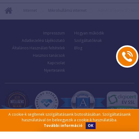
Internet
Mikrohullámú internet
ActivNet Home 30 Activ
Impresszum
Hogyan működik
Adatkezelési tájékoztató
Szolgáltatóknak
Általános Használati feltételek
Blog
Hasznos tanácsok
Kapcsolat
Nyerteseink
A cookie-k segítenek szolgáltatásaink biztosításában. Szolgáltatásaink
használatával ön beleegyezik a cookie-k használatába.
OK
További információ
Kérjen visszahívást!