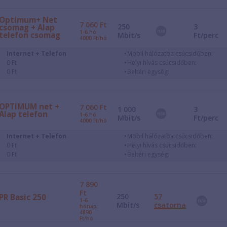
Optimum+ Net
7 060
Ft
250
3
csomag + Alap
1-6.hó:
telefon csomag
Mbit/s
Ft/perc
4000 Ft/hó
Internet + Telefon
Mobil hálózatba csúcsidőben:
0 Ft
Helyi hívás csúcsidőben:
0 Ft
Beltéri egység:
OPTIMUM net +
7 060
Ft
1 000
3
Alap telefon
1-6.hó:
Mbit/s
Ft/perc
4000 Ft/hó
Internet + Telefon
Mobil hálózatba csúcsidőben:
0 Ft
Helyi hívás csúcsidőben:
0 Ft
Beltéri egység:
7 890
Ft
250
57
PR Basic 250
1-6.
Mbit/s
csatorna
hónap:
4890
Ft/hó