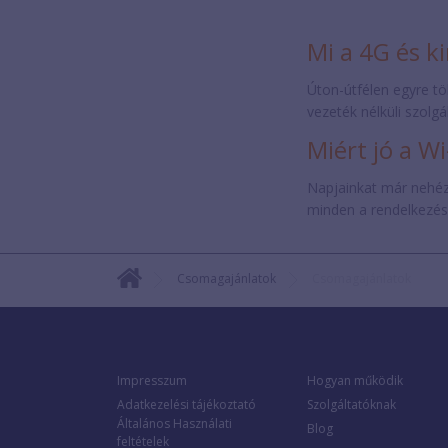
Mi a 4G és k
Úton-útfélen egyre tö
vezeték nélküli szolgá
Miért jó a Wi
Napjainkat már nehéz e
minden a rendelkezésü
Csomagajánlatok
Csomagajánlatok
Impresszum
Hogyan működik
Adatkezelési tájékoztató
Szolgáltatóknak
Általános Használati
Blog
feltételek