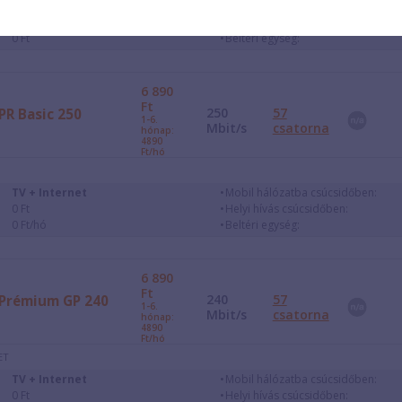
Internet + Telefon
Mobil hálózatba csúcsidőben:
0 Ft
Helyi hívás csúcsidőben:
0 Ft
Beltéri egység:
6 890
Ft
250
57
PR Basic 250
1-6.
Mbit/s
csatorna
hónap:
4890
Ft/hó
TV + Internet
Mobil hálózatba csúcsidőben:
0 Ft
Helyi hívás csúcsidőben:
0 Ft/hó
Beltéri egység:
6 890
Ft
240
57
Prémium GP 240
1-6.
Mbit/s
csatorna
hónap:
4890
Ft/hó
ET
TV + Internet
Mobil hálózatba csúcsidőben:
0 Ft
Helyi hívás csúcsidőben: