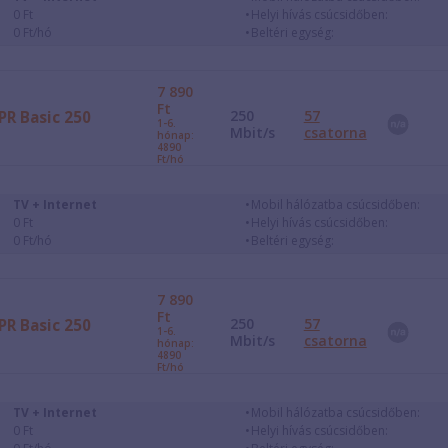
0 Ft
Helyi hívás csúcsidőben:
0 Ft/hó
Beltéri egység:
7 890
Ft
250
57
PR Basic 250
1-6.
Mbit/s
csatorna
hónap:
4890
Ft/hó
TV + Internet
Mobil hálózatba csúcsidőben:
0 Ft
Helyi hívás csúcsidőben:
0 Ft/hó
Beltéri egység:
7 890
Ft
250
57
PR Basic 250
1-6.
Mbit/s
csatorna
hónap:
4890
Ft/hó
TV + Internet
Mobil hálózatba csúcsidőben:
0 Ft
Helyi hívás csúcsidőben: