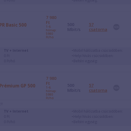
0 Ft/hó
Beltéri egység:
7 980
Ft
500
57
PR Basic 500
1-6.
Mbit/s
csatorna
hónap:
5980
Ft/hó
TV + Internet
Mobil hálózatba csúcsidőben:
0 Ft
Helyi hívás csúcsidőben:
0 Ft/hó
Beltéri egység:
7 980
Ft
500
57
Prémium GP 500
1-6.
Mbit/s
csatorna
hónap:
5980
Ft/hó
ET
TV + Internet
Mobil hálózatba csúcsidőben:
0 Ft
Helyi hívás csúcsidőben:
0 Ft/hó
Beltéri egység: