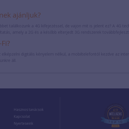
inek ajánljuk?
bbet találkozunk a 4G kifejezéssel, de vajon mit is jelent ez? A 4G te
ltatás, amely a 2G és a később elterjedt 3G rendszerek továbbfejleszte
-Fi?
lképzelni digitális kényelem nélkül, a mobiltelefontól kezdve az inte
nkre áll.
Hasznos tanácsok
Kapcsolat
Nyerteseink