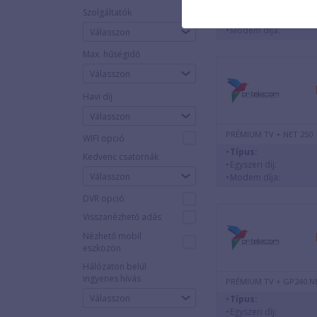
Típus:
Szolgáltatók
Egyszeri díj:
Modem díja:
Válasszon
Max. hűségidő
Havi díj
PRÉMIUM TV + NET 250
WIFI opció
Típus:
Kedvenc csatornák
Egyszeri díj:
Válasszon
Modem díja:
DVR opció
Visszanézhető adás
Nézhető mobil
eszközön
Hálózaton belül
ingyenes hívás
PRÉMIUM TV + GP240 N
Típus:
Egyszeri díj: