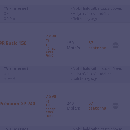
TV + Internet
Mobil hálózatba csúcsidőben:
0 Ft
Helyi hívás csúcsidőben:
0 Ft/hó
Beltéri egység:
7 890
Ft
150
57
PR Basic 150
1-6.
Mbit/s
csatorna
hónap:
4890
Ft/hó
TV + Internet
Mobil hálózatba csúcsidőben:
0 Ft
Helyi hívás csúcsidőben:
0 Ft/hó
Beltéri egység:
7 890
Ft
240
57
Prémium GP 240
1-6.
Mbit/s
csatorna
hónap:
4890
Ft/hó
ET
TV + Internet
Mobil hálózatba csúcsidőben: