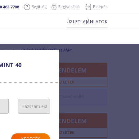
0 463 7788
Segítség
Regisztráció
Belépés
ÜZLETI AJÁNLATOK
Az árak tartalmazzák az Áfá-t.
Hűségidő
MINT 40
MEGRENDELEM
12
hó
RÉSZLETEK
38 Ft/perc
10 Ft/perc
Összehasonlít
n/a
MEGRENDELEM
12
hó
RÉSZLETEK