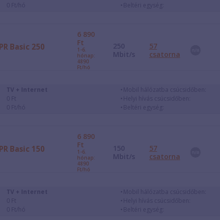
0 Ft/hó
Beltéri egység:
6 890
Ft
250
57
PR Basic 250
1-6.
Mbit/s
csatorna
hónap:
4890
Ft/hó
TV + Internet
Mobil hálózatba csúcsidőben:
0 Ft
Helyi hívás csúcsidőben:
0 Ft/hó
Beltéri egység:
6 890
Ft
150
57
PR Basic 150
1-6.
Mbit/s
csatorna
hónap:
4890
Ft/hó
TV + Internet
Mobil hálózatba csúcsidőben:
0 Ft
Helyi hívás csúcsidőben:
0 Ft/hó
Beltéri egység: