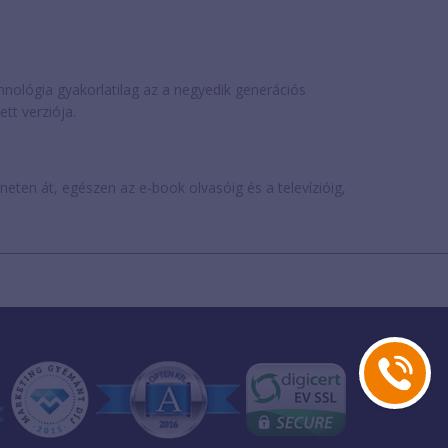
chnológia gyakorlatilag az a negyedik generációs
tt verziója.
rneten át, egészen az e-book olvasóig és a televízióig,