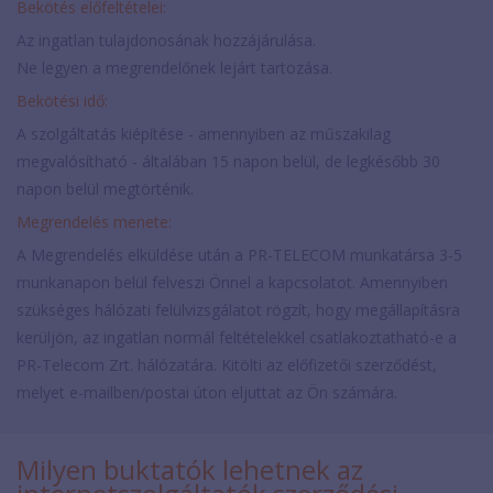
Bekötés előfeltételei:
Az ingatlan tulajdonosának hozzájárulása.
Ne legyen a megrendelőnek lejárt tartozása.
Bekötési idő:
A szolgáltatás kiépítése - amennyiben az műszakilag
megvalósítható - általában 15 napon belül, de legkésőbb 30
napon belül megtörténik.
Megrendelés menete:
A Megrendelés elküldése után a PR-TELECOM munkatársa 3-5
munkanapon belül felveszi Önnel a kapcsolatot. Amennyiben
szükséges hálózati felülvizsgálatot rögzít, hogy megállapításra
kerüljön, az ingatlan normál feltételekkel csatlakoztatható-e a
PR-Telecom Zrt. hálózatára. Kitölti az előfizetői szerződést,
melyet e-mailben/postai úton eljuttat az Ön számára.
Milyen buktatók lehetnek az