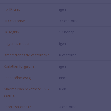
Fix IP cím:
igen
HD csatorna:
37 csatorna
Hűségidő:
12 hónap
Ingyenes modem:
igen
Ismeretterjesztő csatornák :
8 csatorna
Korlátlan forgalom:
igen
Lebeszélhetőség:
nincs
Maximálisan beköthető TV-k
8 db
száma:
Sport csatornák :
4 csatorna