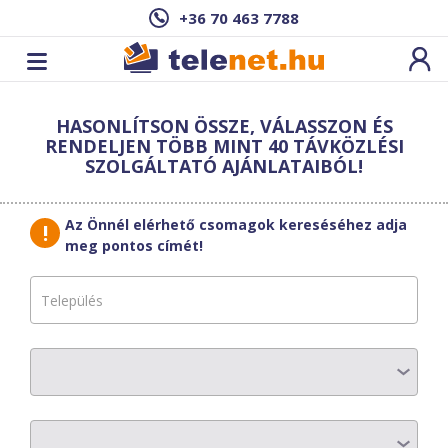
+36 70 463 7788
Cím: ,
HASONLÍTSON ÖSSZE, VÁLASSZON ÉS
Ez a csomag sajnos nem elérhető az Ön
RENDELJEN TÖBB MINT 40 TÁVKÖZLÉSI
címén.
Megnézem másik címen!
SZOLGÁLTATÓ AJÁNLATAIBÓL!
vissza a szolgáltatásokhoz
Az Önnél elérhető csomagok kereséséhez adja
meg pontos címét!
PR-TELECOM
PR Basic 500
Válassz hozzá készüléket!
Készülék rendelése esetén 2 év a