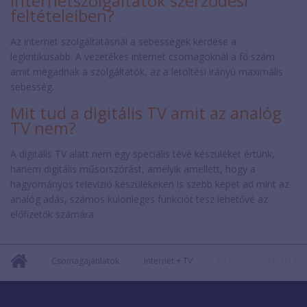
internetszolgáltatók szerződési
feltételeiben?
Az internet szolgáltatásnál a sebességek kérdése a
legkritikusabb. A vezetékes internet csomagoknál a fő szám
amit megadnak a szolgáltatók, az a letöltési irányú maximális
sebesség.
Mit tud a digitális TV amit az analóg
TV nem?
A digitális TV alatt nem egy speciális tévé készüléket értünk,
hanem digitális műsorszórást, amelyik amellett, hogy a
hagyományos televízió készülékeken is szebb képet ad mint az
analóg adás, számos különleges funkciót tesz lehetővé az
előfizetők számára.
Csomagajánlatok
Internet + TV
PR Basic 500 PR-TELE