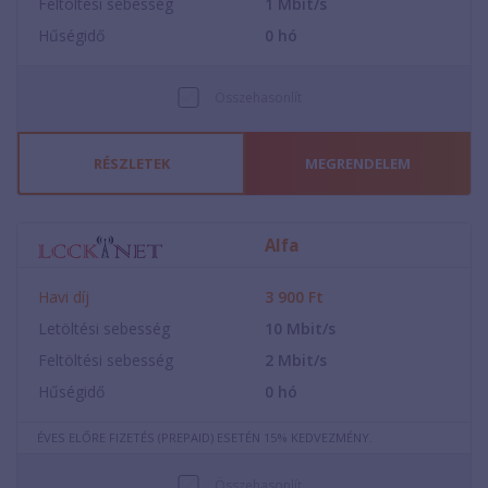
Feltöltési sebesség
1
Mbit/s
Hűségidő
0
hó
Összehasonlít
RÉSZLETEK
MEGRENDELEM
Alfa
Havi díj
3 900
Ft
Letöltési sebesség
10
Mbit/s
Feltöltési sebesség
2
Mbit/s
Hűségidő
0
hó
ÉVES ELŐRE FIZETÉS (PREPAID) ESETÉN 15% KEDVEZMÉNY.
Összehasonlít