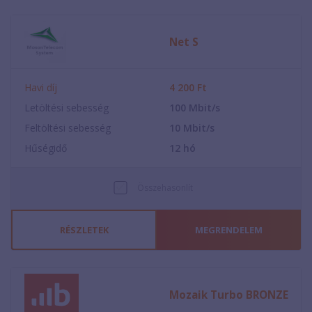
Net S
Havi díj
4 200
Ft
Letöltési sebesség
100
Mbit/s
Feltöltési sebesség
10
Mbit/s
Hűségidő
12
hó
Összehasonlít
RÉSZLETEK
MEGRENDELEM
Mozaik Turbo BRONZE