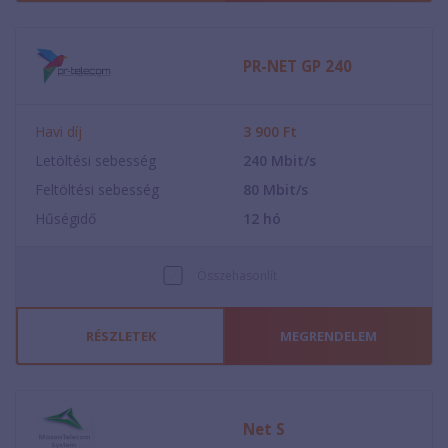
PR-NET GP 240
Havi díj
3 900
Ft
Letöltési sebesség
240
Mbit/s
Feltöltési sebesség
80
Mbit/s
Hűségidő
12
hó
Összehasonlít
RÉSZLETEK
MEGRENDELEM
Net S