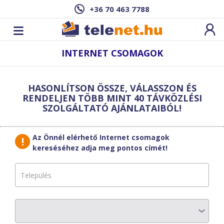
+36 70 463 7788
INTERNET CSOMAGOK
Új sebesség­
teszt
HASONLÍTSON ÖSSZE, VÁLASSZON ÉS
indítása
Szűrő
RENDELJEN TÖBB MINT 40 TÁVKÖZLÉSI
SZOLGÁLTATÓ AJÁNLATAIBÓL!
Találatok erre a címre:
,
Az Önnél elérhető Internet csomagok
Új cím
HotZones
megadása
kereséséhez adja meg pontos címét!
Internetkártya
Finomítsa a találatokat:
Szolgáltatók
Havi díj
1 400
Ft
Válasszon
Letöltési sebesség
2
Mbit/s
Csomag típusok
Feltöltési sebesség
768
Kbit/s
Válasszon
Hűségidő
0
hó