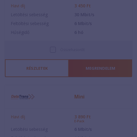
Havi díj
3 450
Ft
Letöltési sebesség
30
Mbit/s
Feltöltési sebesség
6
Mbit/s
Hűségidő
6
hó
Összehasonlít
RÉSZLETEK
MEGRENDELEM
Mini
Havi díj
3 890
Ft
E-Pack
Letöltési sebesség
6
Mbit/s