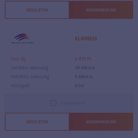
RÉSZLETEK
MEGRENDELEM
KLANM20
Havi díj
2 875
Ft
Letöltési sebesség
20
Mbit/s
Feltöltési sebesség
5
Mbit/s
Hűségidő
6
hó
Összehasonlít
RÉSZLETEK
MEGRENDELEM