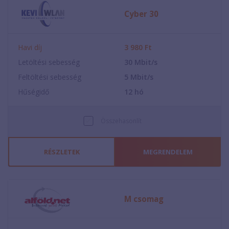
Cyber 30
Havi díj
3 980
Ft
Letöltési sebesség
30
Mbit/s
Feltöltési sebesség
5
Mbit/s
Hűségidő
12
hó
Összehasonlít
RÉSZLETEK
MEGRENDELEM
M csomag