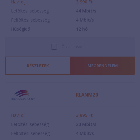
Havi díj
3 990
Ft
Letöltési sebesség
44
Mbit/s
Feltöltési sebesség
4
Mbit/s
Hűségidő
12
hó
Összehasonlít
RÉSZLETEK
MEGRENDELEM
RLANM20
Havi díj
3 995
Ft
Letöltési sebesség
20
Mbit/s
Feltöltési sebesség
4
Mbit/s