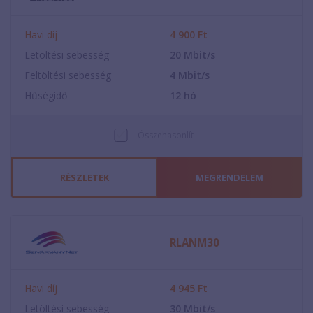
Havi díj
4 900
Ft
Letöltési sebesség
20
Mbit/s
Feltöltési sebesség
4
Mbit/s
Hűségidő
12
hó
Összehasonlít
RÉSZLETEK
MEGRENDELEM
RLANM30
Havi díj
4 945
Ft
Letöltési sebesség
30
Mbit/s