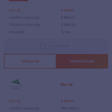
Havi díj
4 405
Ft
Letöltési sebesség
6
Mbit/s
Feltöltési sebesség
2
Mbit/s
Hűségidő
12
hó
Összehasonlít
RÉSZLETEK
MEGRENDELEM
Net M
Havi díj
4 500
Ft
Letöltési sebesség
300
Mbit/s