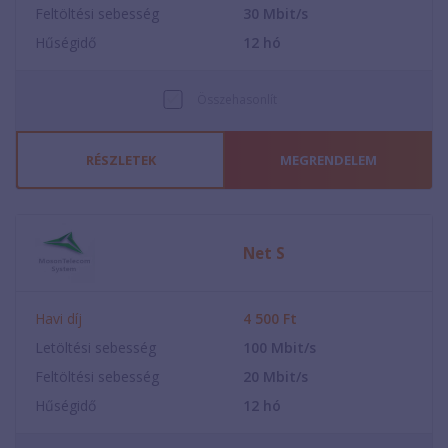
Feltöltési sebesség
30
Mbit/s
Hűségidő
12
hó
Összehasonlít
RÉSZLETEK
MEGRENDELEM
Net S
Havi díj
4 500
Ft
Letöltési sebesség
100
Mbit/s
Feltöltési sebesség
20
Mbit/s
Hűségidő
12
hó