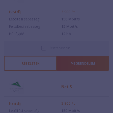
Havi díj
3 900
Ft
Letöltési sebesség
150
Mbit/s
Feltöltési sebesség
15
Mbit/s
Hűségidő
12
hó
Összehasonlít
RÉSZLETEK
MEGRENDELEM
Net S
Havi díj
3 900
Ft
Letöltési sebesség
150
Mbit/s