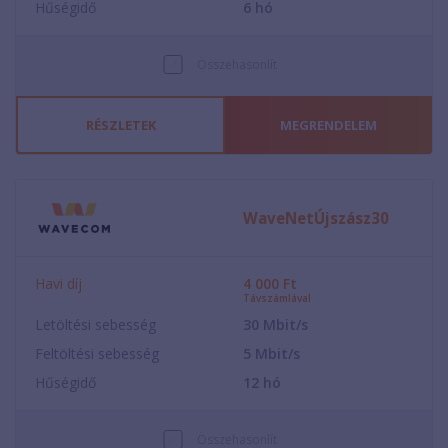
Hűségidő
6
hó
Összehasonlít
RÉSZLETEK
MEGRENDELEM
WaveNetÚjszász30
Havi díj
4 000
Ft
Távszámlával
Letöltési sebesség
30
Mbit/s
Feltöltési sebesség
5
Mbit/s
Hűségidő
12
hó
Összehasonlít