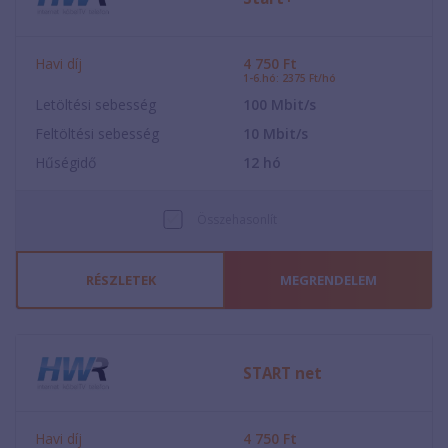
Havi díj
4 750
Ft
1-6.hó: 2375 Ft/hó
Letöltési sebesség
100
Mbit/s
Feltöltési sebesség
10
Mbit/s
Hűségidő
12
hó
Összehasonlít
RÉSZLETEK
MEGRENDELEM
START net
Havi díj
4 750
Ft