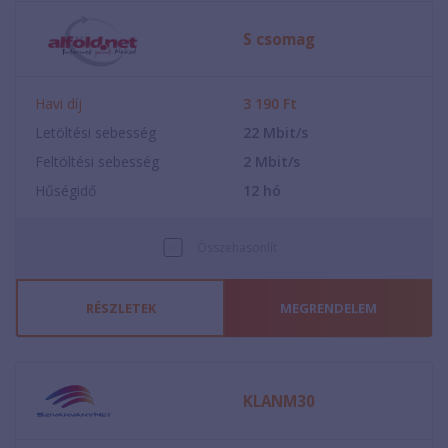
S csomag
Havi díj
3 190
Ft
Letöltési sebesség
22
Mbit/s
Feltöltési sebesség
2
Mbit/s
Hűségidő
12
hó
Összehasonlít
RÉSZLETEK
MEGRENDELEM
KLANM30