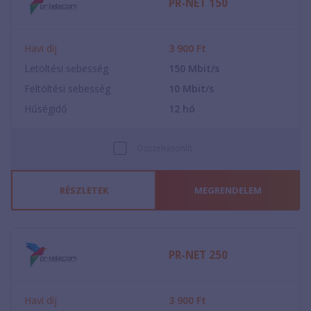
PR-NET 150
Havi díj
3 900
Ft
Letöltési sebesség
150
Mbit/s
Feltöltési sebesség
10
Mbit/s
Hűségidő
12
hó
Összehasonlít
RÉSZLETEK
MEGRENDELEM
PR-NET 250
Havi díj
3 900
Ft