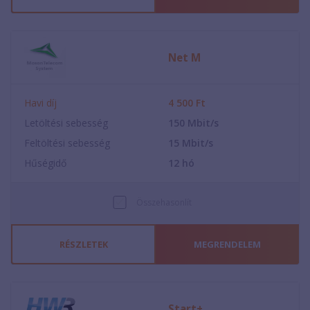
Net M
Havi díj
4 500
Ft
Letöltési sebesség
150
Mbit/s
Feltöltési sebesség
15
Mbit/s
Hűségidő
12
hó
Összehasonlít
RÉSZLETEK
MEGRENDELEM
Start+