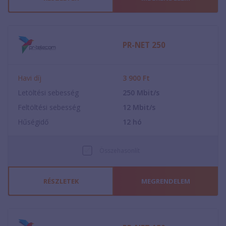
PR-NET 250
Havi díj
3 900
Ft
Letöltési sebesség
250
Mbit/s
Feltöltési sebesség
12
Mbit/s
Hűségidő
12
hó
Összehasonlít
RÉSZLETEK
MEGRENDELEM