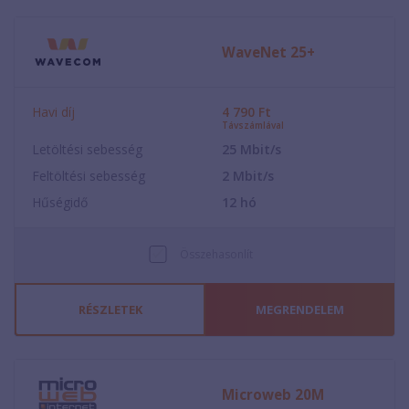
WaveNet 25+
Havi díj
4 790
Ft
Távszámlával
Letöltési sebesség
25
Mbit/s
Feltöltési sebesség
2
Mbit/s
Hűségidő
12
hó
Összehasonlít
RÉSZLETEK
MEGRENDELEM
Microweb 20M