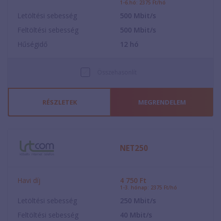
1-6.hó: 2375 Ft/hó
Letöltési sebesség
500
Mbit/s
Feltöltési sebesség
500
Mbit/s
Hűségidő
12
hó
Összehasonlít
RÉSZLETEK
MEGRENDELEM
NET250
Havi díj
4 750
Ft
1-3. hónap: 2375 Ft/hó
Letöltési sebesség
250
Mbit/s
Feltöltési sebesség
40
Mbit/s