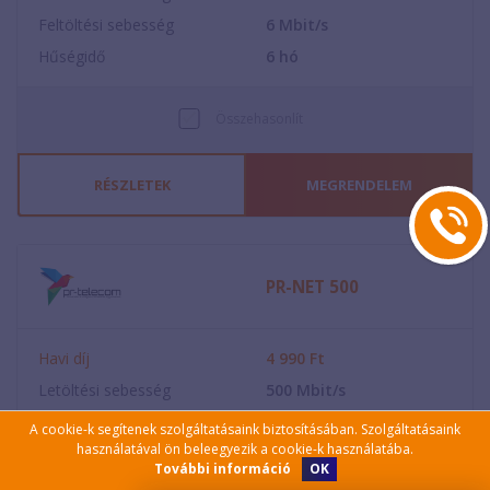
Feltöltési sebesség
6
Mbit/s
Hűségidő
6
hó
Összehasonlít
RÉSZLETEK
MEGRENDELEM
PR-NET 500
Havi díj
4 990
Ft
Letöltési sebesség
500
Mbit/s
Feltöltési sebesség
20
Mbit/s
A cookie-k segítenek szolgáltatásaink biztosításában. Szolgáltatásaink
használatával ön beleegyezik a cookie-k használatába.
Hűségidő
12
hó
OK
További információ