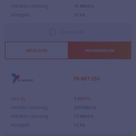
Feltöltési sebesség
15
Mbit/s
Hűségidő
12
hó
Összehasonlít
RÉSZLETEK
MEGRENDELEM
PR-NET 250
Havi díj
3 900
Ft
Letöltési sebesség
250
Mbit/s
Feltöltési sebesség
12
Mbit/s
Hűségidő
12
hó