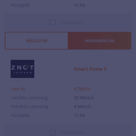
Hűségidő
12
hó
Összehasonlít
RÉSZLETEK
MEGRENDELEM
Smart Home S
Havi díj
4 760
Ft
Letöltési sebesség
20
Mbit/s
Feltöltési sebesség
4
Mbit/s
Hűségidő
12
hó
Összehasonlít