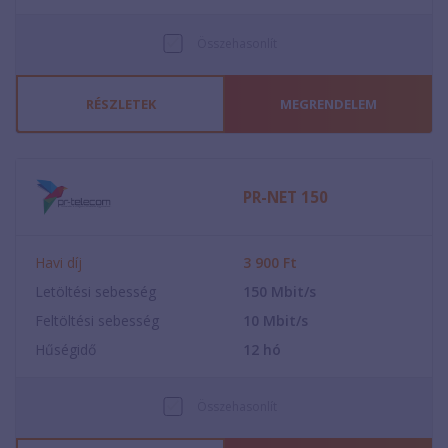
Összehasonlít
RÉSZLETEK
MEGRENDELEM
PR-NET 150
Havi díj
3 900
Ft
Letöltési sebesség
150
Mbit/s
Feltöltési sebesség
10
Mbit/s
Hűségidő
12
hó
Összehasonlít