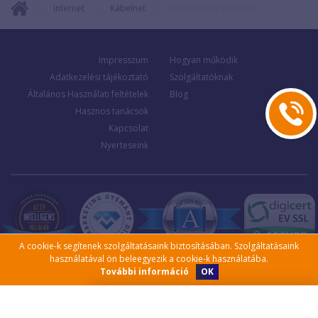
Internet
Kábelnet
Kevenet I2-E Kevenet
Impresszum
Hogyan működik
Adatkezelési tájékoztató
Szolgáltatóknak
Általános Használati feltételek
Blog
Hasznos tanácsok
Kapcsolat
Nyerteseink
A cookie-k segítenek szolgáltatásaink biztosításában. Szolgáltatásaink
használatával ön beleegyezik a cookie-k használatába.
OK
További információ
Kérjen visszahívást!