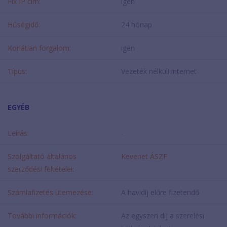
Fix IP cím:
igen
Hűségidő:
24 hónap
Korlátlan forgalom:
igen
Típus:
Vezeték nélküli internet
EGYÉB
Leírás:
-
Szolgáltató általános
Kevenet ÁSZF
szerződési feltételei:
Számlafizetés ütemezése:
A havidíj előre fizetendő
További információk:
Az egyszeri díj a szerelési