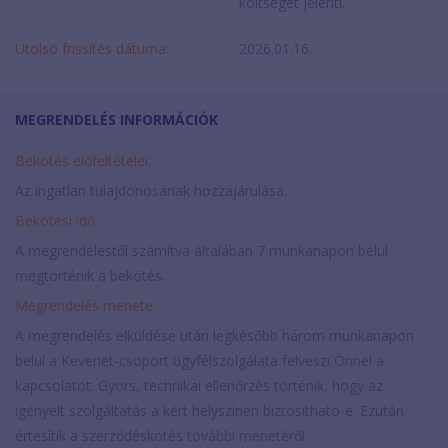
költséget jelenti.
Utolsó frissítés dátuma:
2026.01.16.
MEGRENDELÉS INFORMÁCIÓK
Bekötés előfeltételei:
Az ingatlan tulajdonosának hozzájárulása.
Bekötési idő:
A megrendeléstől számítva általában 7 munkanapon belül
megtörténik a bekötés.
Megrendelés menete:
A megrendelés elküldése után legkésőbb három munkanapon
belül a Kevenet-csoport ügyfélszolgálata felveszi Önnel a
kapcsolatot. Gyors, technikai ellenőrzés történik, hogy az
igényelt szolgáltatás a kért helyszínen biztosítható-e. Ezután
értesítik a szerződéskötés további menetéről.