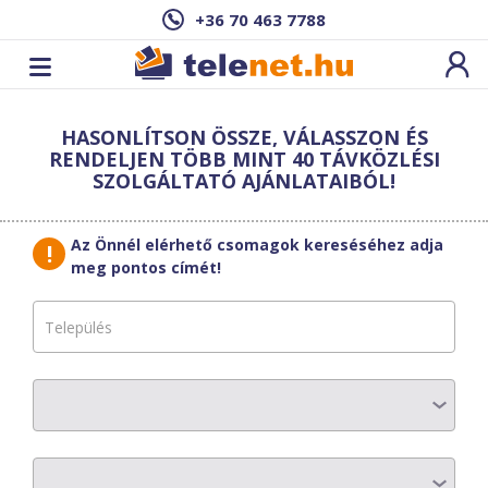
+36 70 463 7788
Cím: ,
HASONLÍTSON ÖSSZE, VÁLASSZON ÉS
Ez a csomag sajnos nem elérhető az Ön
RENDELJEN TÖBB MINT 40 TÁVKÖZLÉSI
címén.
Megnézem másik címen!
SZOLGÁLTATÓ AJÁNLATAIBÓL!
vissza a szolgáltatásokhoz
Az Önnél elérhető csomagok kereséséhez adja
Kevenet
meg pontos címét!
Kevenet I2-E
AZ ELŐFIZETÉS RÉSZLETEI
Havi díj
:
8330 Ft
Egyszeri díj:
8000 Ft