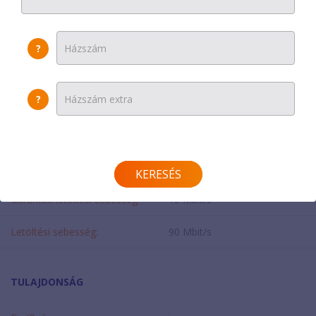
Helyszínen fizetendő:
7000 Ft + havidíj
Modem díja:
0 Ft
?
SEBESSÉG
?
Feltöltési sebesség:
20 Mbit/s
Garantált feltöltési sebesség:
2 Mbit/s
KERESÉS
Garantált letöltési sebesség:
15 Mbit/s
Letöltési sebesség:
90 Mbit/s
TULAJDONSÁG