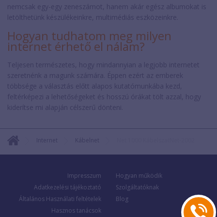
nemcsak egy-egy zeneszámot, hanem akár egész albumokat is
letölthetünk készülékeinkre, multimédiás eszközeinkre.
Hogyan tudhatom meg milyen
internet érhető el nálam?
Teljesen természetes, hogy mindannyian a legjobb internetet
szeretnénk a magunk számára. Éppen ezért az emberek
többsége a választás előtt alapos kutatómunkába kezd,
feltérképezi a lehetőségeket és hosszú órákat tölt azzal, hogy
kiderítse mi alapján célszerű dönteni.
Internet
Kábelnet
Net 1000 KábelszatNet-2002
Impresszum
Hogyan működik
Adatkezelési tájékoztató
Szolgáltatóknak
Általános Használati feltételek
Blog
Hasznos tanácsok