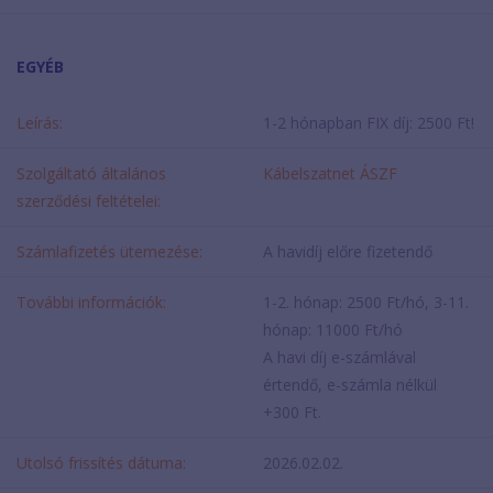
EGYÉB
Leírás:
1-2 hónapban FIX díj: 2500 Ft!
Szolgáltató általános
Kábelszatnet ÁSZF
szerződési feltételei:
Számlafizetés ütemezése:
A havidíj előre fizetendő
További információk:
1-2. hónap: 2500 Ft/hó, 3-11.
hónap: 11000 Ft/hó
A havi díj e-számlával
értendő, e-számla nélkül
+300 Ft.
Utolsó frissítés dátuma:
2026.02.02.