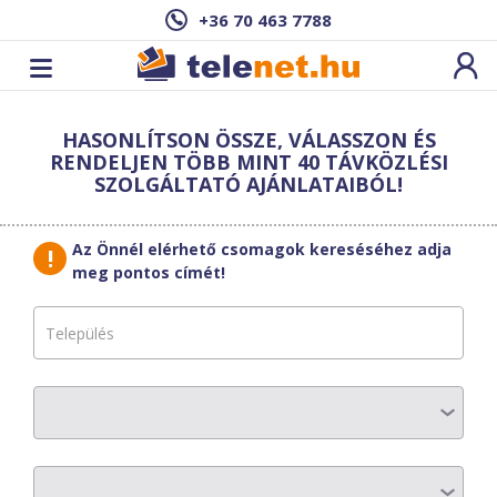
+36 70 463 7788
Cím: ,
HASONLÍTSON ÖSSZE, VÁLASSZON ÉS
Ez a csomag sajnos nem elérhető az Ön
RENDELJEN TÖBB MINT 40 TÁVKÖZLÉSI
címén.
Megnézem másik címen!
SZOLGÁLTATÓ AJÁNLATAIBÓL!
vissza a szolgáltatásokhoz
Az Önnél elérhető csomagok kereséséhez adja
meg pontos címét!
SzivárványNet
RLANM40
AZ ELŐFIZETÉS RÉSZLETEI
Havi díj
:
5750 Ft