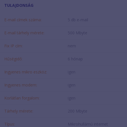
TULAJDONSÁG
E-mail címek száma:
5 db e-mail
E-mail tárhely mérete:
500 Mbyte
Fix IP cím:
nem
Hűségidő:
6 hónap
Ingyenes mikro eszköz:
igen
Ingyenes modem:
igen
Korlátlan forgalom:
igen
Tárhely mérete:
200 Mbyte
Típus:
Mikrohullámú internet