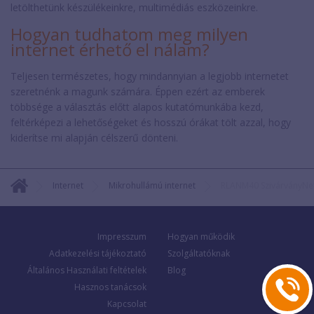
letölthetünk készülékeinkre, multimédiás eszközeinkre.
Hogyan tudhatom meg milyen
internet érhető el nálam?
Teljesen természetes, hogy mindannyian a legjobb internetet
szeretnénk a magunk számára. Éppen ezért az emberek
többsége a választás előtt alapos kutatómunkába kezd,
feltérképezi a lehetőségeket és hosszú órákat tölt azzal, hogy
kiderítse mi alapján célszerű dönteni.
Internet
Mikrohullámú internet
RLANM40 SzivárványNe
Impresszum
Hogyan működik
Adatkezelési tájékoztató
Szolgáltatóknak
Általános Használati feltételek
Blog
Hasznos tanácsok
Kapcsolat