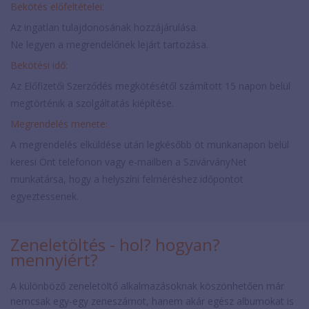
Bekötés előfeltételei:
Az ingatlan tulajdonosának hozzájárulása.
Ne legyen a megrendelőnek lejárt tartozása.
Bekötési idő:
Az Előfizetői Szerződés megkötésétől számított 15 napon belül
megtörténik a szolgáltatás kiépítése.
Megrendelés menete:
A megrendelés elküldése után legkésőbb öt munkanapon belül
keresi Önt telefonon vagy e-mailben a SzivárványNet
munkatársa, hogy a helyszíni felméréshez időpontot
egyeztessenek.
Zeneletöltés - hol? hogyan?
mennyiért?
A különböző zeneletöltő alkalmazásoknak köszönhetően már
nemcsak egy-egy zeneszámot, hanem akár egész albumokat is