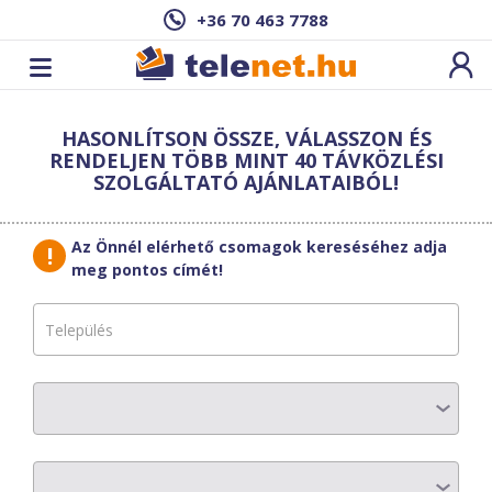
+36 70 463 7788
Cím: ,
HASONLÍTSON ÖSSZE, VÁLASSZON ÉS
Ez a csomag sajnos nem elérhető az Ön
RENDELJEN TÖBB MINT 40 TÁVKÖZLÉSI
címén.
Megnézem másik címen!
SZOLGÁLTATÓ AJÁNLATAIBÓL!
vissza a szolgáltatásokhoz
Az Önnél elérhető csomagok kereséséhez adja
meg pontos címét!
Borsodweb
Mozaik Turbo
GOLD
AZ ELŐFIZETÉS RÉSZLETEI
Havi díj
:
9853 Ft