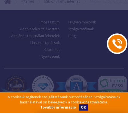
Internet
Mikrohullámú internet
Mozaik Turbo GOLD B
Impresszum
Hogyan működik
Adatkezelési tájékoztató
Szolgáltatóknak
Általános Használati feltételek
Blog
Hasznos tanácsok
Kapcsolat
Nyerteseink
A cookie-k segítenek szolgáltatásaink biztosításában. Szolgáltatásaink
használatával ön beleegyezik a cookie-k használatába.
OK
További információ
Kérjen visszahívást!