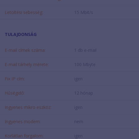
Letöltési sebesség:
15 Mbit/s
TULAJDONSÁG
E-mail címek száma:
1 db e-mail
E-mail tárhely mérete:
100 Mbyte
Fix IP cím:
igen
Hűségidő:
12 hónap
Ingyenes mikro eszköz:
igen
Ingyenes modem:
nem
Korlátlan forgalom:
igen