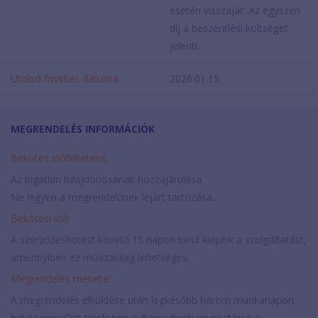
esetén visszajár. Az egyszeri
díj a beszerelési költséget
jelenti.
Utolsó frissítés dátuma:
2026.01.15.
MEGRENDELÉS INFORMÁCIÓK
Bekötés előfeltételei:
Az ingatlan tulajdonosának hozzájárulása.
Ne legyen a megrendelőnek lejárt tartozása.
Bekötési idő:
A szerződéskötést követő 15 napon belül kiépítik a szolgáltatást,
amennyiben ez műszakilag lehetséges.
Megrendelés menete:
A megrendelés elküldése után legkésőbb három munkanapon
belül keresi Önt telefonon a Borsodweb munkatársa a