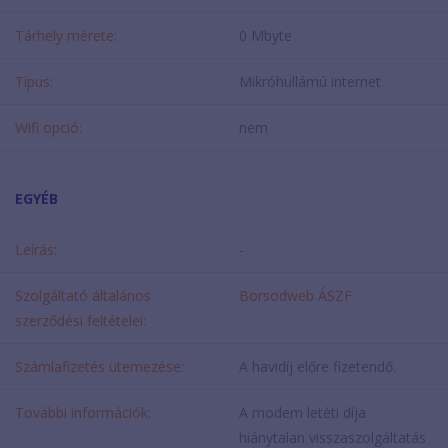
Tárhely mérete:
0 Mbyte
Típus:
Mikróhullámú internet
Wifi opció:
nem
EGYÉB
Leírás:
-
Szolgáltató általános
Borsodweb ÁSZF
szerződési feltételei:
Számlafizetés ütemezése:
A havidíj előre fizetendő.
További információk:
A modem letéti díja
hiánytalan visszaszolgáltatás