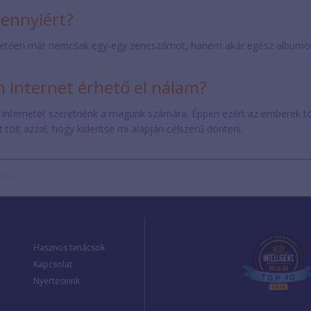
mennyiért?
etően már nemcsak egy-egy zeneszámot, hanem akár egész albumokat 
internet érhető el nálam?
 internetet szeretnénk a magunk számára. Éppen ezért az emberek t
tölt azzal, hogy kiderítse mi alapján célszerű dönteni.
tNet-2002
Hasznos tanácsok
Kapcsolat
Nyerteseink