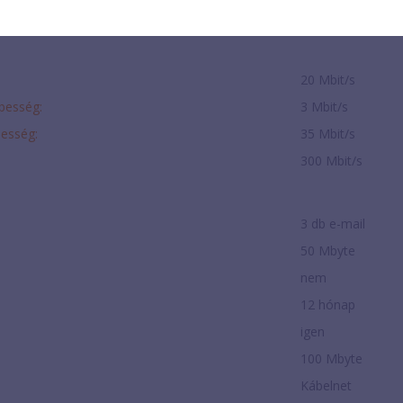
0 Ft
20 Mbit/s
ebesség:
3 Mbit/s
besség:
35 Mbit/s
300 Mbit/s
3 db e-mail
:
50 Mbyte
nem
12 hónap
igen
100 Mbyte
Kábelnet