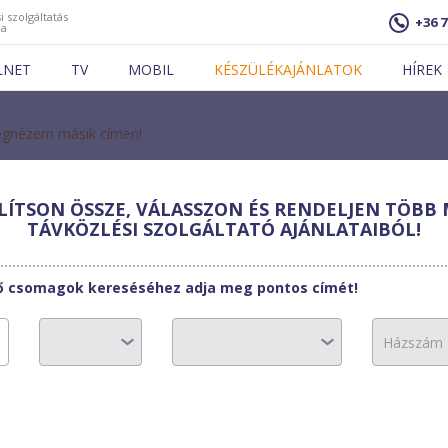
i szolgáltatás
+36 7
ja
LNET
TV
MOBIL
KÉSZÜLÉKAJÁNLATOK
HÍREK
gnézem másik címen!
ÍTSON ÖSSZE, VÁLASSZON ÉS RENDELJEN TÖBB 
lszatNet-2002
TÁVKÖZLÉSI SZOLGÁLTATÓ AJÁNLATAIBÓL!
300
tő csomagok kereséséhez adja meg pontos címét!
7800 Ft
1-2. hónap: 2500 
0 Ft
0 Ft