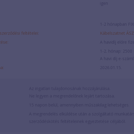
igen
1-2 hónapban FIX 
szerződési feltételei:
Kábelszatnet ÁS
ése:
A havidíj előre fi
1-2. hónap: 2500 
A havi díj e-szám
ma:
2026.01.15.
Az ingatlan tulajdonosának hozzájárulása.
Ne legyen a megrendelőnek lejárt tartozása.
15 napon belül, amennyiben műszakilag lehetséges.
A megrendelés elküldése után a szolgáltató munkatárs
szerződéskötés feltételeinek egyeztetése céljából.