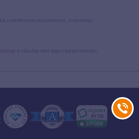
is letölthetünk készülékeinkre, multimédiás
öbbsége a választás előtt alapos kutatómunkába