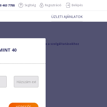
0 463 7788
Segítség
Regisztráció
Belépés
ÜZLETI AJÁNLATOK
vissza a szolgáltatásokhoz
MINT 40
Ft/hó