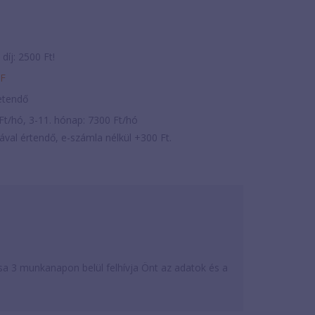
díj: 2500 Ft!
ZF
zetendő
Ft/hó, 3-11. hónap: 7300 Ft/hó
lával értendő, e-számla nélkül +300 Ft.
a 3 munkanapon belül felhívja Önt az adatok és a