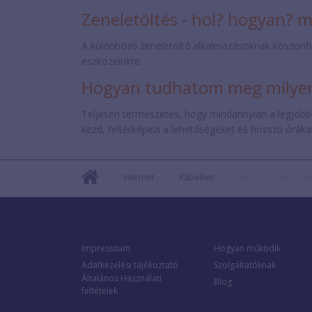
Zeneletöltés - hol? hogyan? 
A különböző zeneletöltő alkalmazásoknak köszönh
eszközeinkre.
Hogyan tudhatom meg milyen 
Teljesen természetes, hogy mindannyian a legjobb
kezd, feltérképezi a lehetőségeket és hosszú órákat 
Internet
Kábelnet
NET 300 Kábelsza
Impresszum
Hogyan működik
Adatkezelési tájékoztató
Szolgáltatóknak
Általános Használati
Blog
feltételek