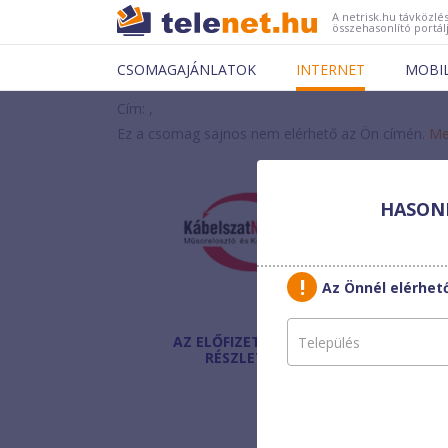
A netrisk.hu távközlés
összehasonlító portál
CSOMAGAJÁNLATOK
INTERNET
MOBI
Cím: ,
Ez a csomag sajnos nem elérhető az Ön címén.
Me
HASONL
Kábe
NET 
Az Önnél elérhe
AZ ELŐFIZETÉS
Havi díj
:
RÉSZLETEI
Bónusz:
Egyszeri díj:
Helyszínen fizetendő: