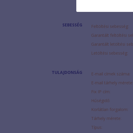
Modem díja:
SEBESSÉG
Feltöltési sebesség:
Garantált feltöltési s
Garantált letöltési se
Letöltési sebesség:
TULAJDONSÁG
E-mail címek száma:
E-mail tárhely mérete
Fix IP cím:
Hűségidő:
Korlátlan forgalom:
Tárhely mérete:
Típus: