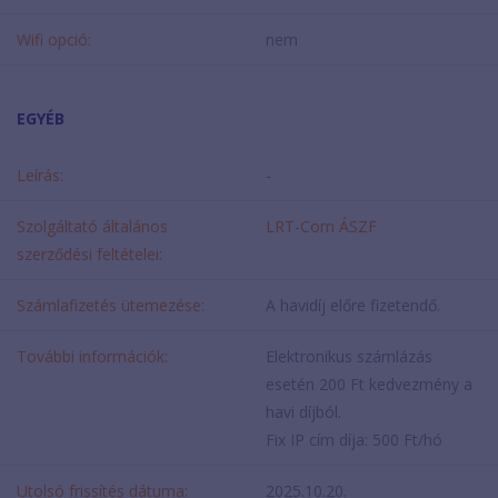
Wifi opció:
nem
EGYÉB
Leírás:
-
Szolgáltató általános
LRT-Com ÁSZF
szerződési feltételei:
Számlafizetés ütemezése:
A havidíj előre fizetendő.
További információk:
Elektronikus számlázás
esetén 200 Ft kedvezmény a
havi díjból.
Fix IP cím díja: 500 Ft/hó
Utolsó frissítés dátuma:
2025.10.20.