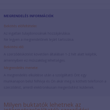
MEGRENDELÉS INFORMÁCIÓK
Bekötés előfeltételei:
Az ingatlan tulajdonosának hozzájárulása.
Ne legyen a megrendelőnek lejárt tartozása.
Bekötési idő:
A szerződéskötést követően általában 1-2 hét alatt kiépítik,
amennyiben ez műszakilag lehetséges.
Megrendelés menete:
A megrendelés elküldése után a szolgáltató Önt egy
munkanapon belül felhívja és Ön akár meg is kötheti telefonon a
szerződést, amiről elektronikusan megerősítést küldenek.
Milyen buktatók lehetnek az
internetszolgáltatók szerződési