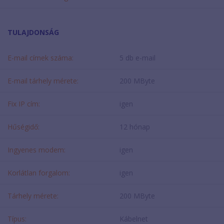
TULAJDONSÁG
E-mail címek száma:
5 db e-mail
E-mail tárhely mérete:
200 MByte
Fix IP cím:
igen
Hűségidő:
12 hónap
Ingyenes modem:
igen
Korlátlan forgalom:
igen
Tárhely mérete:
200 MByte
Típus:
Kábelnet