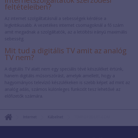
feltételeiben?
Az internet szolgáltatásnál a sebességek kérdése a
legkritikusabb. A vezetékes internet csomagoknál a fő szám
amit megadnak a szolgáltatók, az a letöltési irányú maximális
sebesség.
Mit tud a digitális TV amit az analóg
TV nem?
A digitális TV alatt nem egy speciális tévé készüléket értünk,
hanem digitális műsorszórást, amelyik amellett, hogy a
hagyományos televízió készülékeken is szebb képet ad mint az
analóg adás, számos különleges funkciót tesz lehetővé az
előfizetők számára.
Internet
Kábelnet
TEMPO100 LRT-COM