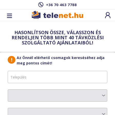
+36 70 463 7788
Cím: ,
HASONLÍTSON ÖSSZE, VÁLASSZON ÉS
Ez a csomag sajnos nem elérhető az Ön
RENDELJEN TÖBB MINT 40 TÁVKÖZLÉSI
címén.
Megnézem másik címen!
SZOLGÁLTATÓ AJÁNLATAIBÓL!
vissza a szolgáltatásokhoz
Az Önnél elérhető csomagok kereséséhez adja
meg pontos címét!
LRT-COM
TEMPO100
AZ ELŐFIZETÉS RÉSZLETEI
Havi díj
:
8170 Ft