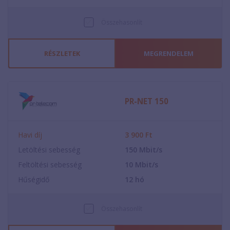
Összehasonlít
RÉSZLETEK
MEGRENDELEM
PR-NET 150
Havi díj
3 900
Ft
Letöltési sebesség
150
Mbit/s
Feltöltési sebesség
10
Mbit/s
Hűségidő
12
hó
Összehasonlít