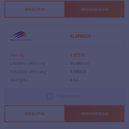
RÉSZLETEK
MEGRENDELEM
KLANM20
Havi díj
2 875
Ft
Letöltési sebesség
20
Mbit/s
Feltöltési sebesség
5
Mbit/s
Hűségidő
6
hó
Összehasonlít
RÉSZLETEK
MEGRENDELEM