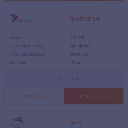
PR-NET GP 240
Havi díj
3 900
Ft
Letöltési sebesség
240
Mbit/s
Feltöltési sebesség
80
Mbit/s
Hűségidő
12
hó
Összehasonlít
RÉSZLETEK
MEGRENDELEM
Net S