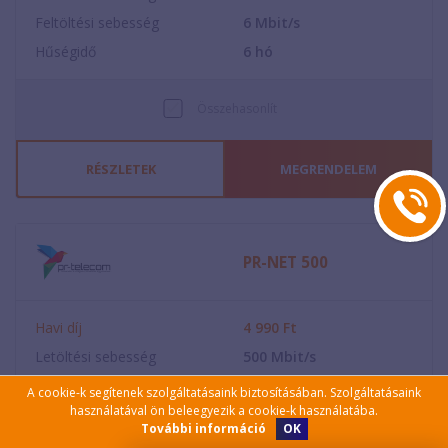
Feltöltési sebesség
6
Mbit/s
Hűségidő
6
hó
Összehasonlít
RÉSZLETEK
MEGRENDELEM
PR-NET 500
Havi díj
4 990
Ft
Letöltési sebesség
500
Mbit/s
Feltöltési sebesség
20
Mbit/s
A cookie-k segítenek szolgáltatásaink biztosításában. Szolgáltatásaink
használatával ön beleegyezik a cookie-k használatába.
Hűségidő
12
hó
OK
További információ