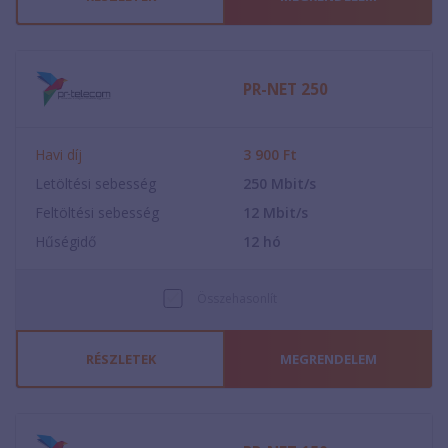
PR-NET 250
Havi díj
3 900
Ft
Letöltési sebesség
250
Mbit/s
Feltöltési sebesség
12
Mbit/s
Hűségidő
12
hó
Összehasonlít
RÉSZLETEK
MEGRENDELEM