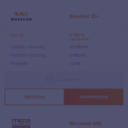
WaveNet 25+
Havi díj
4 790
Ft
Távszámlával
Letöltési sebesség
25
Mbit/s
Feltöltési sebesség
2
Mbit/s
Hűségidő
12
hó
Összehasonlít
RÉSZLETEK
MEGRENDELEM
Microweb 20M