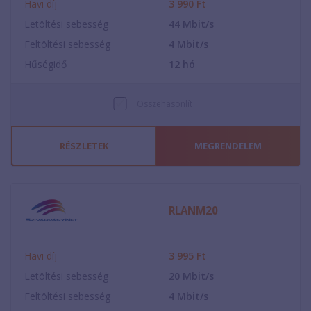
Havi díj
3 990
Ft
Letöltési sebesség
44
Mbit/s
Feltöltési sebesség
4
Mbit/s
Hűségidő
12
hó
Összehasonlít
RÉSZLETEK
MEGRENDELEM
RLANM20
Havi díj
3 995
Ft
Letöltési sebesség
20
Mbit/s
Feltöltési sebesség
4
Mbit/s