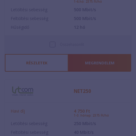
1-6.hó: 2375 Ft/hó
Letöltési sebesség
500
Mbit/s
Feltöltési sebesség
500
Mbit/s
Hűségidő
12
hó
Összehasonlít
RÉSZLETEK
MEGRENDELEM
NET250
Havi díj
4 750
Ft
1-3. hónap: 2375 Ft/hó
Letöltési sebesség
250
Mbit/s
Feltöltési sebesség
40
Mbit/s