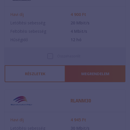
Havi díj
4 900
Ft
Letöltési sebesség
20
Mbit/s
Feltöltési sebesség
4
Mbit/s
Hűségidő
12
hó
Összehasonlít
RÉSZLETEK
MEGRENDELEM
RLANM30
Havi díj
4 945
Ft
Letöltési sebesség
30
Mbit/s