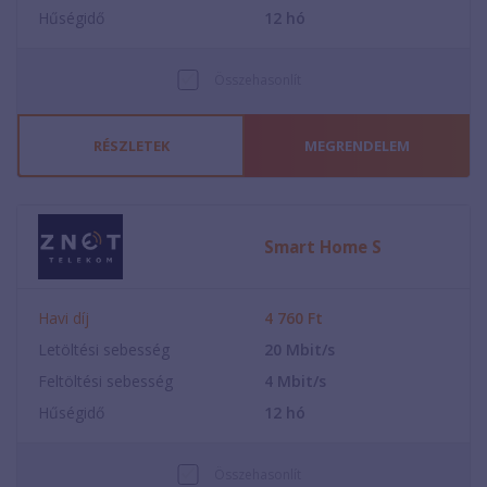
Hűségidő
12
hó
Összehasonlít
RÉSZLETEK
MEGRENDELEM
Smart Home S
Havi díj
4 760
Ft
Letöltési sebesség
20
Mbit/s
Feltöltési sebesség
4
Mbit/s
Hűségidő
12
hó
Összehasonlít