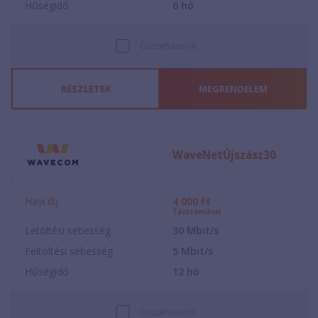
Hűségidő
6
hó
Összehasonlít
RÉSZLETEK
MEGRENDELEM
WaveNetÚjszász30
Havi díj
4 000
Ft
Távszámlával
Letöltési sebesség
30
Mbit/s
Feltöltési sebesség
5
Mbit/s
Hűségidő
12
hó
Összehasonlít