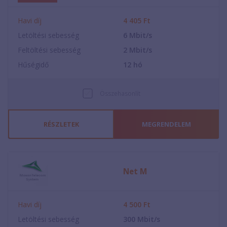
Havi díj
4 405
Ft
Letöltési sebesség
6
Mbit/s
Feltöltési sebesség
2
Mbit/s
Hűségidő
12
hó
Összehasonlít
RÉSZLETEK
MEGRENDELEM
Net M
Havi díj
4 500
Ft
Letöltési sebesség
300
Mbit/s