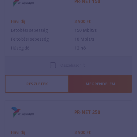
PR-NET 150
Havi díj
3 900
Ft
Letöltési sebesség
150
Mbit/s
Feltöltési sebesség
10
Mbit/s
Hűségidő
12
hó
Összehasonlít
RÉSZLETEK
MEGRENDELEM
PR-NET 250
Havi díj
3 900
Ft