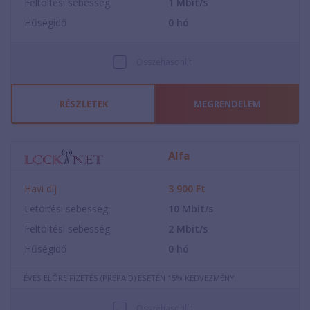
Feltöltési sebesség
1
Mbit/s
Hűségidő
0
hó
Összehasonlít
RÉSZLETEK
MEGRENDELEM
Alfa
Havi díj
3 900
Ft
Letöltési sebesség
10
Mbit/s
Feltöltési sebesség
2
Mbit/s
Hűségidő
0
hó
ÉVES ELŐRE FIZETÉS (PREPAID) ESETÉN 15% KEDVEZMÉNY.
Összehasonlít