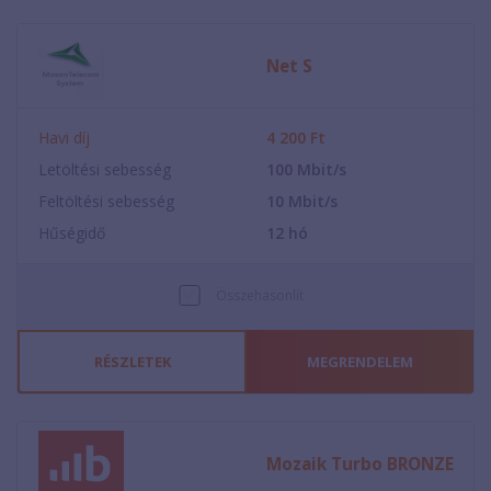
Net S
Havi díj
4 200
Ft
Letöltési sebesség
100
Mbit/s
Feltöltési sebesség
10
Mbit/s
Hűségidő
12
hó
Összehasonlít
RÉSZLETEK
MEGRENDELEM
Mozaik Turbo BRONZE