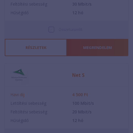
Feltöltési sebesség
30
Mbit/s
Hűségidő
12
hó
Összehasonlít
RÉSZLETEK
MEGRENDELEM
Net S
Havi díj
4 500
Ft
Letöltési sebesség
100
Mbit/s
Feltöltési sebesség
20
Mbit/s
Hűségidő
12
hó