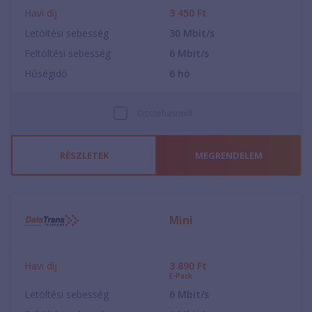
Havi díj
3 450
Ft
Letöltési sebesség
30
Mbit/s
Feltöltési sebesség
6
Mbit/s
Hűségidő
6
hó
Összehasonlít
RÉSZLETEK
MEGRENDELEM
Mini
Havi díj
3 890
Ft
E-Pack
Letöltési sebesség
6
Mbit/s