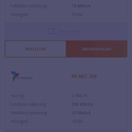
Feltöltési sebesség
15
Mbit/s
Hűségidő
12
hó
Összehasonlít
RÉSZLETEK
MEGRENDELEM
PR-NET 250
Havi díj
3 900
Ft
Letöltési sebesség
250
Mbit/s
Feltöltési sebesség
12
Mbit/s
Hűségidő
12
hó