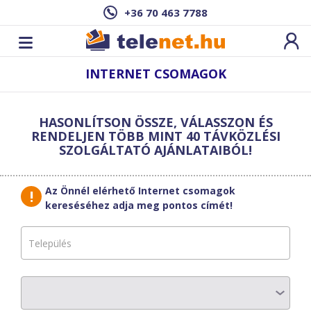
+36 70 463 7788
INTERNET CSOMAGOK
Új sebesség­
teszt
HASONLÍTSON ÖSSZE, VÁLASSZON ÉS
indítása
Szűrő
RENDELJEN TÖBB MINT 40 TÁVKÖZLÉSI
SZOLGÁLTATÓ AJÁNLATAIBÓL!
Találatok erre a címre:
,
Az Önnél elérhető Internet csomagok
Új cím
HotZones
megadása
kereséséhez adja meg pontos címét!
Internetkártya
Finomítsa a találatokat:
Szolgáltatók
Havi díj
1 400
Ft
Válasszon
Letöltési sebesség
2
Mbit/s
Csomag típusok
Feltöltési sebesség
768
Kbit/s
Válasszon
Hűségidő
0
hó