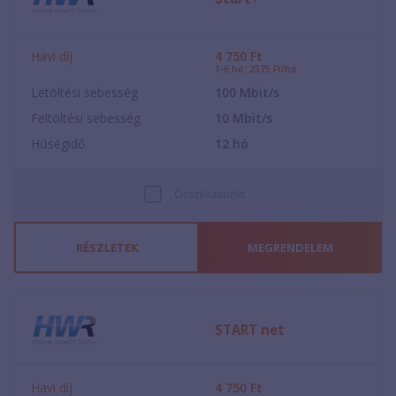
Havi díj
4 750
Ft
1-6.hó: 2375 Ft/hó
Letöltési sebesség
100
Mbit/s
Feltöltési sebesség
10
Mbit/s
Hűségidő
12
hó
Összehasonlít
RÉSZLETEK
MEGRENDELEM
START net
Havi díj
4 750
Ft