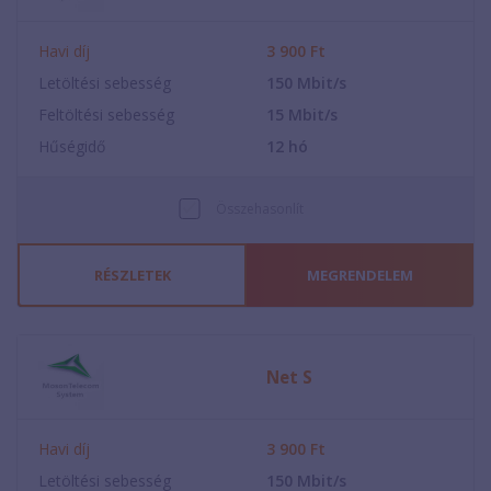
Havi díj
3 900
Ft
Letöltési sebesség
150
Mbit/s
Feltöltési sebesség
15
Mbit/s
Hűségidő
12
hó
Összehasonlít
RÉSZLETEK
MEGRENDELEM
Net S
Havi díj
3 900
Ft
Letöltési sebesség
150
Mbit/s