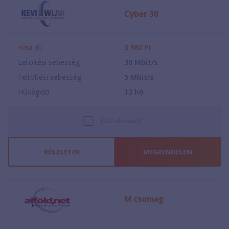
Cyber 30
Havi díj
3 980
Ft
Letöltési sebesség
30
Mbit/s
Feltöltési sebesség
5
Mbit/s
Hűségidő
12
hó
Összehasonlít
RÉSZLETEK
MEGRENDELEM
M csomag