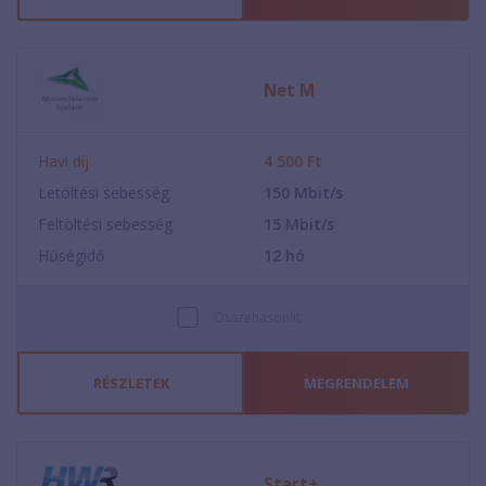
Net M
Havi díj
4 500
Ft
Letöltési sebesség
150
Mbit/s
Feltöltési sebesség
15
Mbit/s
Hűségidő
12
hó
Összehasonlít
RÉSZLETEK
MEGRENDELEM
Start+