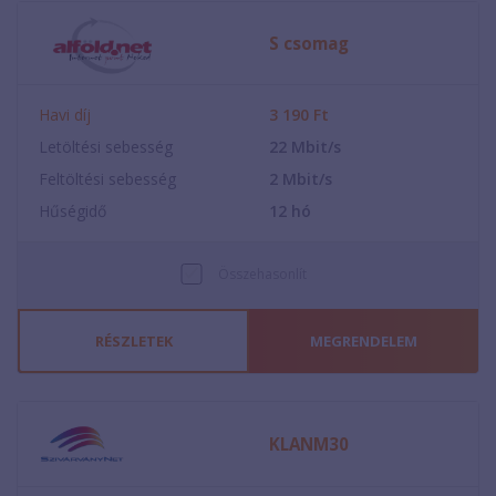
S csomag
Havi díj
3 190
Ft
Letöltési sebesség
22
Mbit/s
Feltöltési sebesség
2
Mbit/s
Hűségidő
12
hó
Összehasonlít
RÉSZLETEK
MEGRENDELEM
KLANM30