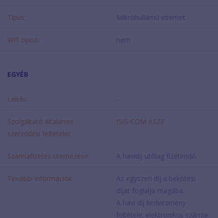
Típus:
Mikróhullámú internet
Wifi opció:
nem
EGYÉB
Leírás:
-
Szolgáltató általános
ISIS-COM ÁSZF
szerződési feltételei:
Számlafizetés ütemezése:
A havidíj utólag fizetendő.
További információk:
Az egyszeri díj a bekötési
díjat foglalja magába.
A havi díj kedvezmény
feltétele: elektronikus számla