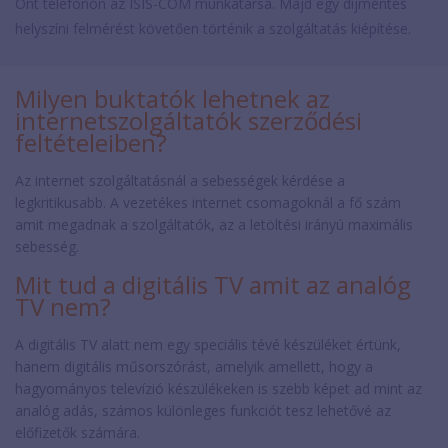
Önt telefonon az ISIS-COM munkatársa. Majd egy díjmentes
helyszíni felmérést követően történik a szolgáltatás kiépítése.
Milyen buktatók lehetnek az
internetszolgáltatók szerződési
feltételeiben?
Az internet szolgáltatásnál a sebességek kérdése a
legkritikusabb. A vezetékes internet csomagoknál a fő szám
amit megadnak a szolgáltatók, az a letöltési irányú maximális
sebesség.
Mit tud a digitális TV amit az analóg
TV nem?
A digitális TV alatt nem egy speciális tévé készüléket értünk,
hanem digitális műsorszórást, amelyik amellett, hogy a
hagyományos televízió készülékeken is szebb képet ad mint az
analóg adás, számos különleges funkciót tesz lehetővé az
előfizetők számára.