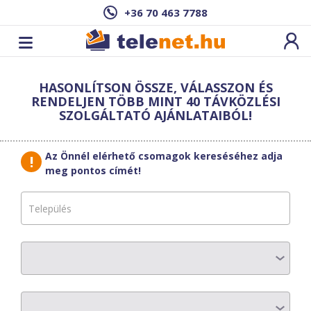
+36 70 463 7788
Cím: ,
HASONLÍTSON ÖSSZE, VÁLASSZON ÉS
Ez a csomag sajnos nem elérhető az Ön
RENDELJEN TÖBB MINT 40 TÁVKÖZLÉSI
címén.
Megnézem másik címen!
SZOLGÁLTATÓ AJÁNLATAIBÓL!
vissza a szolgáltatásokhoz
Az Önnél elérhető csomagok kereséséhez adja
meg pontos címét!
ISIS-COM
MDSL-H50
AZ ELŐFIZETÉS RÉSZLETEI
Havi díj
:
7625 Ft