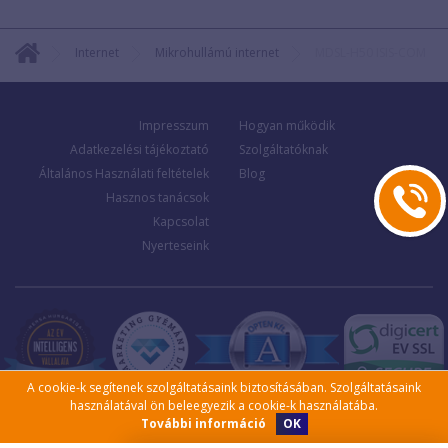
Internet
Mikrohullámú internet
MDSL-H50 ISIS-COM
Impresszum
Hogyan működik
Adatkezelési tájékoztató
Szolgáltatóknak
Általános Használati feltételek
Blog
Hasznos tanácsok
Kapcsolat
Nyerteseink
A cookie-k segítenek szolgáltatásaink biztosításában. Szolgáltatásaink
használatával ön beleegyezik a cookie-k használatába.
OK
További információ