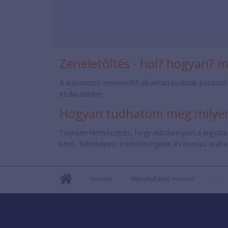
Zeneletöltés - hol? hogyan? 
A különböző zeneletöltő alkalmazásoknak köszönh
eszközeinkre.
Hogyan tudhatom meg milyen 
Teljesen természetes, hogy mindannyian a legjobb
kezd, feltérképezi a lehetőségeket és hosszú órákat 
Internet
Mikrohullámú internet
Alfa 