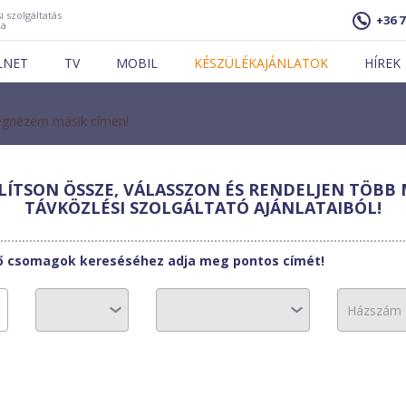
i szolgáltatás
+36 7
ja
LNET
TV
MOBIL
KÉSZÜLÉKAJÁNLATOK
HÍREK
gnézem másik címen!
K
ÍTSON ÖSSZE, VÁLASSZON ÉS RENDELJEN TÖBB 
TÁVKÖZLÉSI SZOLGÁLTATÓ AJÁNLATAIBÓL!
3900 Ft
20000 Ft
tő csomagok kereséséhez adja meg pontos címét!
15000 Ft
lusz:
A bekötési díj.
0 Ft
0 Ft