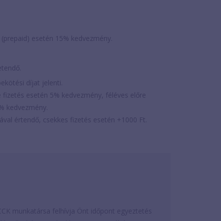
s (prepaid) esetén 15% kedvezmény.
zetendő.
ekötési díjat jelenti.
 fizetés esetén 5% kedvezmény, féléves előre
0% kedvezmény.
lával értendő, csekkes fizetés esetén +1000 Ft.
CK munkatársa felhívja Önt időpont egyeztetés