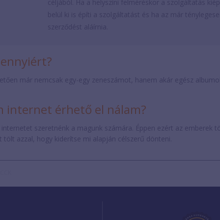
céljából. Ha a helyszíni felméréskor a szolgáltatás k
belül ki is építi a szolgáltatást és ha az már ténylege
szerződést aláírnia.
mennyiért?
etően már nemcsak egy-egy zeneszámot, hanem akár egész albumokat 
internet érhető el nálam?
 internetet szeretnénk a magunk számára. Éppen ezért az emberek t
tölt azzal, hogy kiderítse mi alapján célszerű dönteni.
LCCK