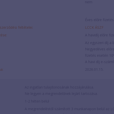
nem
Éves előre fizeté
szerződési feltételei:
LCCK ÁSZF
ése:
A havidíj előre fi
Az egyszeri díj a b
Negyedéves előre
fizetés esetén 1
A havi díj e-szám
ma:
2026.01.15.
Az ingatlan tulajdonosának hozzájárulása.
Ne legyen a megrendelőnek lejárt tartozása.
1-2 héten belül
A megrendeléstől számított 3 munkanapon belül az LC