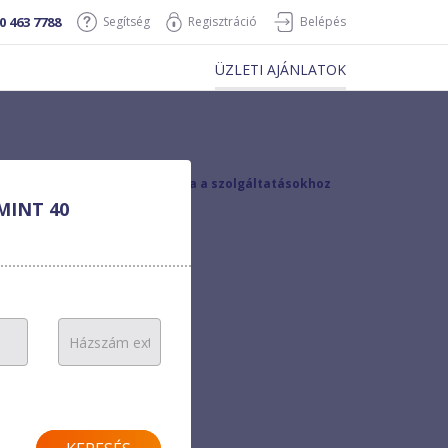
0 463 7788
Segítség
Regisztráció
Belépés
ÜZLETI AJÁNLATOK
vissza a szolgáltatásokhoz
MINT 40