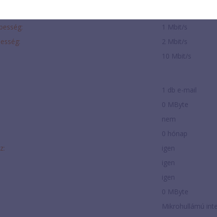
2 Mbit/s
ebesség:
1 Mbit/s
besség:
2 Mbit/s
10 Mbit/s
1 db e-mail
:
0 MByte
nem
0 hónap
z:
igen
igen
igen
0 MByte
Mikrohullámú int