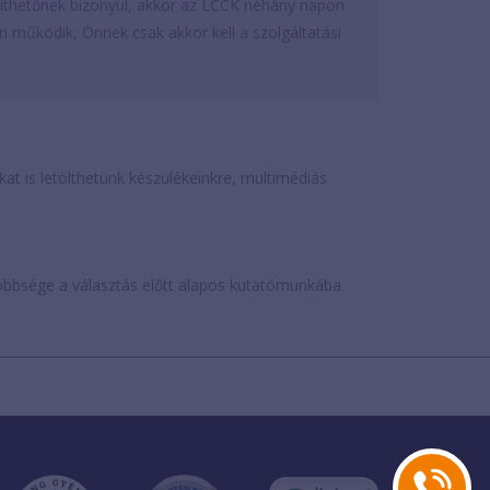
iépíthetőnek bizonyul, akkor az LCCK néhány napon
sen működik, Önnek csak akkor kell a szolgáltatási
is letölthetünk készülékeinkre, multimédiás
öbbsége a választás előtt alapos kutatómunkába