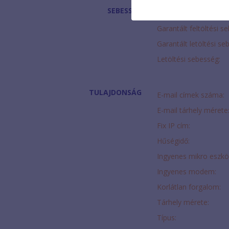
SEBESSÉG
Feltöltési sebesség:
Garantált feltöltési s
Garantált letöltési se
Letöltési sebesség:
TULAJDONSÁG
E-mail címek száma:
E-mail tárhely mérete
Fix IP cím:
Hűségidő:
Ingyenes mikro eszkö
Ingyenes modem:
Korlátlan forgalom:
Tárhely mérete:
Típus: