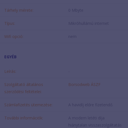
Tárhely mérete:
0 Mbyte
Típus:
Mikróhullámú internet
Wifi opció:
nem
EGYÉB
Leírás:
-
Szolgáltató általános
Borsodweb ÁSZF
szerződési feltételei:
Számlafizetés ütemezése:
A havidíj előre fizetendő.
További információk:
A modem letéti díja
hiánytalan visszaszolgáltatás