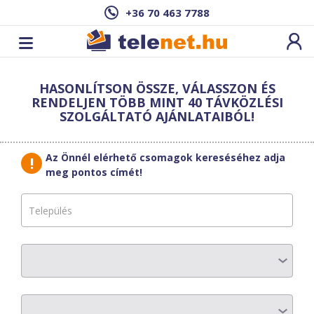
+36 70 463 7788
Cím: ,
HASONLÍTSON ÖSSZE, VÁLASSZON ÉS
Ez a csomag sajnos nem elérhető az Ön
RENDELJEN TÖBB MINT 40 TÁVKÖZLÉSI
címén.
Megnézem másik címen!
SZOLGÁLTATÓ AJÁNLATAIBÓL!
vissza a szolgáltatásokhoz
Az Önnél elérhető csomagok kereséséhez adja
meg pontos címét!
Borsodweb
Mozaik Turbo
BRONZE
AZ ELŐFIZETÉS RÉSZLETEI
Havi díj
:
4405 Ft