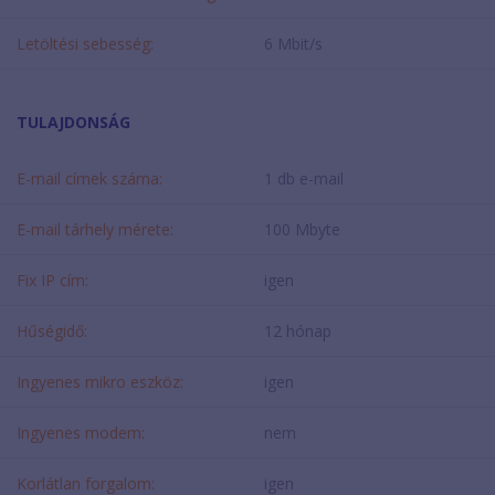
Letöltési sebesség:
6 Mbit/s
TULAJDONSÁG
E-mail címek száma:
1 db e-mail
E-mail tárhely mérete:
100 Mbyte
Fix IP cím:
igen
Hűségidő:
12 hónap
Ingyenes mikro eszköz:
igen
Ingyenes modem:
nem
Korlátlan forgalom:
igen