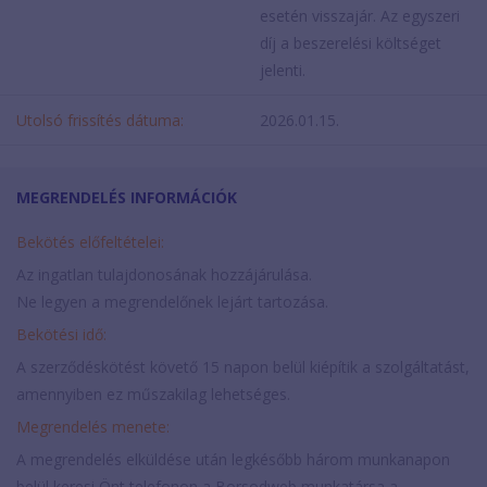
esetén visszajár. Az egyszeri
díj a beszerelési költséget
jelenti.
Utolsó frissítés dátuma:
2026.01.15.
MEGRENDELÉS INFORMÁCIÓK
Bekötés előfeltételei:
Az ingatlan tulajdonosának hozzájárulása.
Ne legyen a megrendelőnek lejárt tartozása.
Bekötési idő:
A szerződéskötést követő 15 napon belül kiépítik a szolgáltatást,
amennyiben ez műszakilag lehetséges.
Megrendelés menete:
A megrendelés elküldése után legkésőbb három munkanapon
belül keresi Önt telefonon a Borsodweb munkatársa a