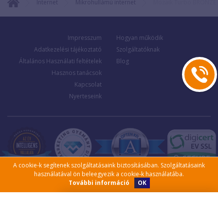
Internet
Mikrohullámú internet
Mozaik Turbo BRONZE
Impresszum
Hogyan működik
Adatkezelési tájékoztató
Szolgáltatóknak
Általános Használati feltételek
Blog
Hasznos tanácsok
Kapcsolat
Nyerteseink
A cookie-k segítenek szolgáltatásaink biztosításában. Szolgáltatásaink
használatával ön beleegyezik a cookie-k használatába.
OK
További információ
Kérjen visszahívást!