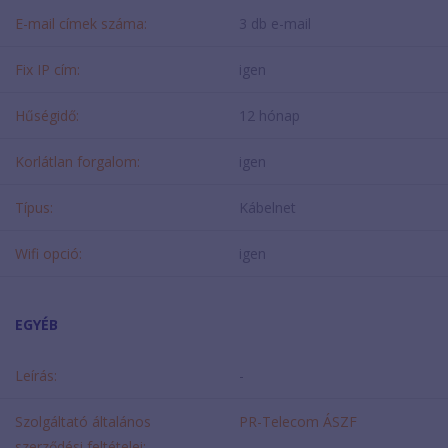
E-mail címek száma:
3 db e-mail
Fix IP cím:
igen
Hűségidő:
12 hónap
Korlátlan forgalom:
igen
Típus:
Kábelnet
Wifi opció:
igen
EGYÉB
Leírás:
-
Szolgáltató általános
PR-Telecom ÁSZF
szerződési feltételei: