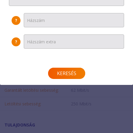
Egyszeri díj:
0 Ft
?
Modem díja:
0 Ft/hó
?
SEBESSÉG
Feltöltési sebesség:
12 Mbit/s
KERESÉS
Garantált feltöltési sebesség:
4 Mbit/s
Garantált letöltési sebesség:
62 Mbit/s
Letöltési sebesség:
250 Mbit/s
TULAJDONSÁG