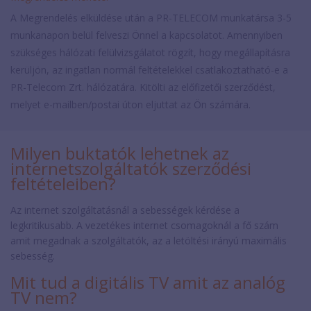
A Megrendelés elküldése után a PR-TELECOM munkatársa 3-5
munkanapon belül felveszi Önnel a kapcsolatot. Amennyiben
szükséges hálózati felülvizsgálatot rögzít, hogy megállapításra
kerüljön, az ingatlan normál feltételekkel csatlakoztatható-e a
PR-Telecom Zrt. hálózatára. Kitölti az előfizetői szerződést,
melyet e-mailben/postai úton eljuttat az Ön számára.
Milyen buktatók lehetnek az
internetszolgáltatók szerződési
feltételeiben?
Az internet szolgáltatásnál a sebességek kérdése a
legkritikusabb. A vezetékes internet csomagoknál a fő szám
amit megadnak a szolgáltatók, az a letöltési irányú maximális
sebesség.
Mit tud a digitális TV amit az analóg
TV nem?