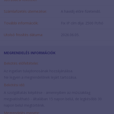
Számlafizetés ütemezése:
A havidíj előre fizetendő.
További információk:
Fix IP cím díja: 2500 Ft/hó
Utolsó frissítés dátuma:
2026.06.05.
MEGRENDELÉS INFORMÁCIÓK
Bekötés előfeltételei:
Az ingatlan tulajdonosának hozzájárulása.
Ne legyen a megrendelőnek lejárt tartozása.
Bekötési idő:
A szolgáltatás kiépítése - amennyiben az műszakilag
megvalósítható - általában 15 napon belül, de legkésőbb 30
napon belül megtörténik.
Megrendelés menete: