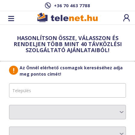
+36 70 463 7788
Cím: ,
HASONLÍTSON ÖSSZE, VÁLASSZON ÉS
Ez a csomag sajnos nem elérhető az Ön
RENDELJEN TÖBB MINT 40 TÁVKÖZLÉSI
címén.
Megnézem másik címen!
SZOLGÁLTATÓ AJÁNLATAIBÓL!
vissza a szolgáltatásokhoz
Az Önnél elérhető csomagok kereséséhez adja
meg pontos címét!
PR-TELECOM
PR-NET 250
AZ ELŐFIZETÉS RÉSZLETEI
Havi díj
:
3900 Ft