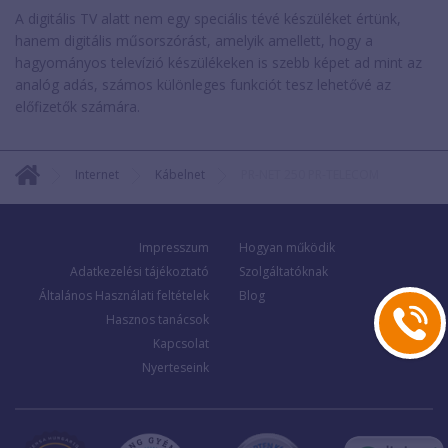
A digitális TV alatt nem egy speciális tévé készüléket értünk,
hanem digitális műsorszórást, amelyik amellett, hogy a
hagyományos televízió készülékeken is szebb képet ad mint az
analóg adás, számos különleges funkciót tesz lehetővé az
előfizetők számára.
Internet
Kábelnet
PR-NET 250 PR-TELECOM
Impresszum
Hogyan működik
Adatkezelési tájékoztató
Szolgáltatóknak
Általános Használati feltételek
Blog
Hasznos tanácsok
Kapcsolat
Nyerteseink