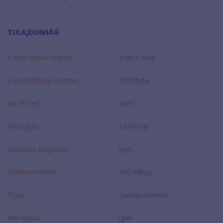
TULAJDONSÁG
E-mail címek száma:
3 db e-mail
E-mail tárhely mérete:
50 Mbyte
Fix IP cím:
nem
Hűségidő:
12 hónap
Korlátlan forgalom:
igen
Tárhely mérete:
100 Mbyte
Típus:
Optikai internet
Wifi opció:
igen