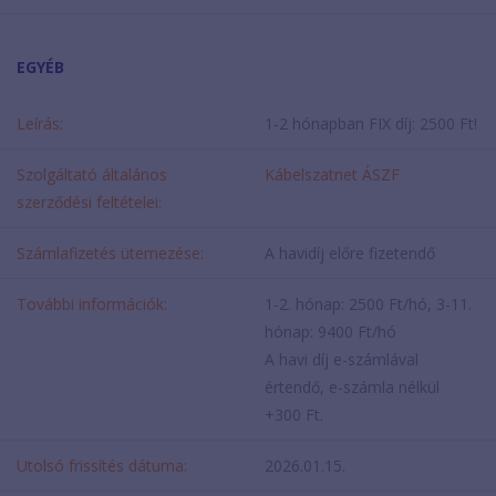
EGYÉB
Leírás:
1-2 hónapban FIX díj: 2500 Ft!
Szolgáltató általános
Kábelszatnet ÁSZF
szerződési feltételei:
Számlafizetés ütemezése:
A havidíj előre fizetendő
További információk:
1-2. hónap: 2500 Ft/hó, 3-11.
hónap: 9400 Ft/hó
A havi díj e-számlával
értendő, e-számla nélkül
+300 Ft.
Utolsó frissítés dátuma:
2026.01.15.