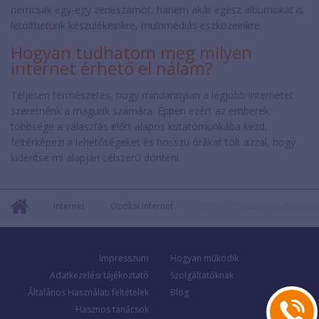
nemcsak egy-egy zeneszámot, hanem akár egész albumokat is
letölthetünk készülékeinkre, multimédiás eszközeinkre.
Hogyan tudhatom meg milyen
internet érhető el nálam?
Teljesen természetes, hogy mindannyian a legjobb internetet
szeretnénk a magunk számára. Éppen ezért az emberek
többsége a választás előtt alapos kutatómunkába kezd,
feltérképezi a lehetőségeket és hosszú órákat tölt azzal, hogy
kiderítse mi alapján célszerű dönteni.
Internet
Optikai internet
OPTIKA 700 KábelszatNet-20
Impresszum
Hogyan működik
Adatkezelési tájékoztató
Szolgáltatóknak
Általános Használati feltételek
Blog
Hasznos tanácsok