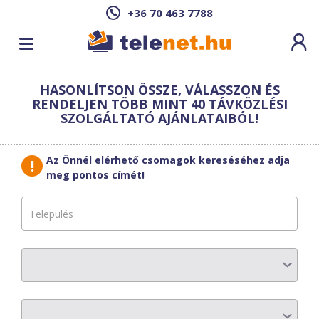
+36 70 463 7788
Cím: ,
HASONLÍTSON ÖSSZE, VÁLASSZON ÉS
Ez a csomag sajnos nem elérhető az Ön
RENDELJEN TÖBB MINT 40 TÁVKÖZLÉSI
címén.
Megnézem másik címen!
SZOLGÁLTATÓ AJÁNLATAIBÓL!
vissza a szolgáltatásokhoz
Az Önnél elérhető csomagok kereséséhez adja
meg pontos címét!
KábelszatNet-
2002
OPTIKA 700
AZ ELŐFIZETÉS RÉSZLETEI
Havi díj
:
9900 Ft