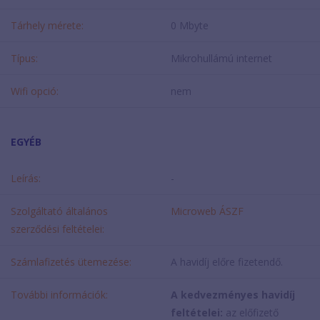
Tárhely mérete:
0 Mbyte
Típus:
Mikrohullámú internet
Wifi opció:
nem
EGYÉB
Leírás:
-
Szolgáltató általános
Microweb ÁSZF
szerződési feltételei:
Számlafizetés ütemezése:
A havidíj előre fizetendő.
További információk:
A kedvezményes havidíj
feltételei:
az előfizető