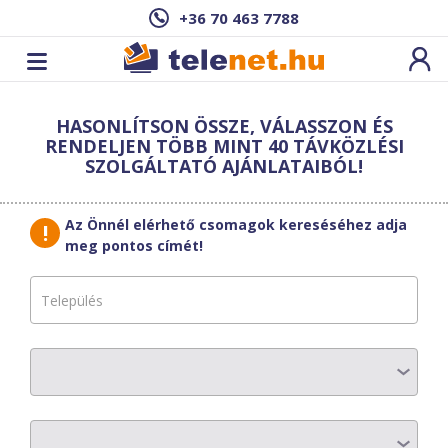
+36 70 463 7788
Cím: ,
HASONLÍTSON ÖSSZE, VÁLASSZON ÉS
Ez a csomag sajnos nem elérhető az Ön
RENDELJEN TÖBB MINT 40 TÁVKÖZLÉSI
címén.
Megnézem másik címen!
SZOLGÁLTATÓ AJÁNLATAIBÓL!
vissza a szolgáltatásokhoz
Az Önnél elérhető csomagok kereséséhez adja
meg pontos címét!
Microweb
Microweb 80M
AZ ELŐFIZETÉS RÉSZLETEI
Havi díj
:
7700 Ft