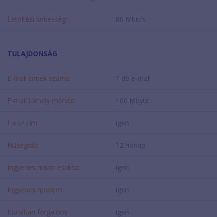
Letöltési sebesség:
80 Mbit/s
TULAJDONSÁG
E-mail címek száma:
1 db e-mail
E-mail tárhely mérete:
100 Mbyte
Fix IP cím:
igen
Hűségidő:
12 hónap
Ingyenes mikro eszköz:
igen
Ingyenes modem:
igen
Korlátlan forgalom:
igen