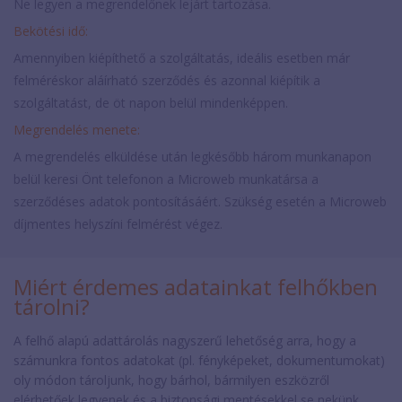
Ne legyen a megrendelőnek lejárt tartozása.
Bekötési idő:
Amennyiben kiépíthető a szolgáltatás, ideális esetben már
felméréskor aláírható szerződés és azonnal kiépítik a
szolgáltatást, de öt napon belül mindenképpen.
Megrendelés menete:
A megrendelés elküldése után legkésőbb három munkanapon
belül keresi Önt telefonon a Microweb munkatársa a
szerződéses adatok pontosításáért. Szükség esetén a Microweb
díjmentes helyszíni felmérést végez.
Miért érdemes adatainkat felhőkben
tárolni?
A felhő alapú adattárolás nagyszerű lehetőség arra, hogy a
számunkra fontos adatokat (pl. fényképeket, dokumentumokat)
oly módon tároljunk, hogy bárhol, bármilyen eszközről
elérhetőek legyenek és a biztonsági mentésekkel se nekünk