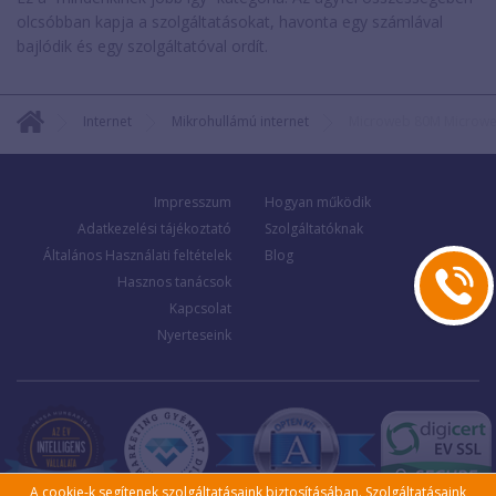
olcsóbban kapja a szolgáltatásokat, havonta egy számlával
bajlódik és egy szolgáltatóval ordít.
Internet
Mikrohullámú internet
Microweb 80M Microw
Impresszum
Hogyan működik
Adatkezelési tájékoztató
Szolgáltatóknak
Általános Használati feltételek
Blog
Hasznos tanácsok
Kapcsolat
Nyerteseink
A cookie-k segítenek szolgáltatásaink biztosításában. Szolgáltatásaink