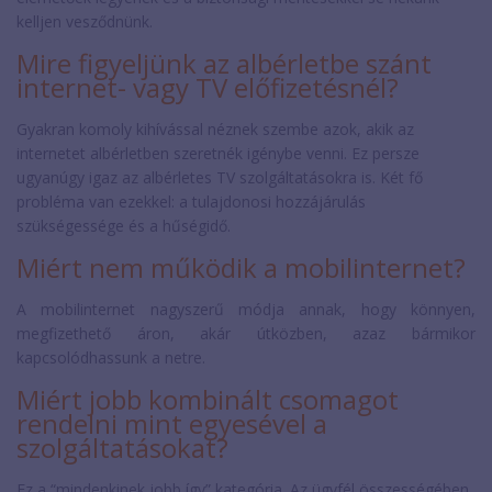
kelljen vesződnünk.
Mire figyeljünk az albérletbe szánt
internet- vagy TV előfizetésnél?
Gyakran komoly kihívással néznek szembe azok, akik az
internetet albérletben szeretnék igénybe venni. Ez persze
ugyanúgy igaz az albérletes TV szolgáltatásokra is. Két fő
probléma van ezekkel: a tulajdonosi hozzájárulás
szükségessége és a hűségidő.
Miért nem működik a mobilinternet?
A mobilinternet nagyszerű módja annak, hogy könnyen,
megfizethető áron, akár útközben, azaz bármikor
kapcsolódhassunk a netre.
Miért jobb kombinált csomagot
rendelni mint egyesével a
szolgáltatásokat?
Ez a “mindenkinek jobb így” kategória. Az ügyfél összességében