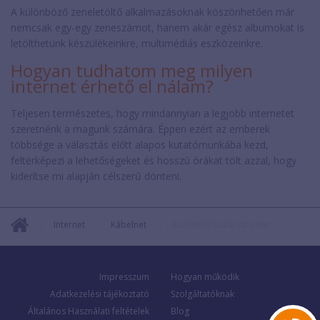
A különböző zeneletöltő alkalmazásoknak köszönhetően már
nemcsak egy-egy zeneszámot, hanem akár egész albumokat is
letölthetünk készülékeinkre, multimédiás eszközeinkre.
Hogyan tudhatom meg milyen
internet érhető el nálam?
Teljesen természetes, hogy mindannyian a legjobb internetet
szeretnénk a magunk számára. Éppen ezért az emberek
többsége a választás előtt alapos kutatómunkába kezd,
feltérképezi a lehetőségeket és hosszú órákat tölt azzal, hogy
kiderítse mi alapján célszerű dönteni.
Internet
Kábelnet
KLANM20 SzivárványNet
Impresszum
Hogyan működik
Adatkezelési tájékoztató
Szolgáltatóknak
Általános Használati feltételek
Blog