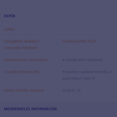
EGYÉB
Leírás:
-
Szolgáltató általános
SzivárványNet ÁSZF
szerződési feltételei:
Számlafizetés ütemezése:
A havidíj előre fizetendő
További információk:
A havidíj e-packkel értendő, e-
pack nélkül +600 Ft.
Utolsó frissítés dátuma:
2026.01.16.
MEGRENDELÉS INFORMÁCIÓK