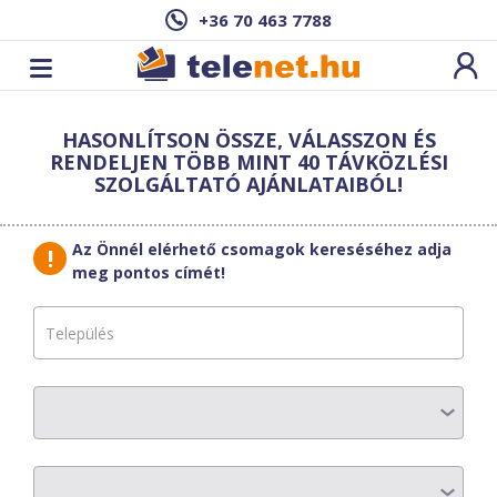
+36 70 463 7788
Cím: ,
HASONLÍTSON ÖSSZE, VÁLASSZON ÉS
Ez a csomag sajnos nem elérhető az Ön
RENDELJEN TÖBB MINT 40 TÁVKÖZLÉSI
címén.
Megnézem másik címen!
SZOLGÁLTATÓ AJÁNLATAIBÓL!
vissza a szolgáltatásokhoz
Az Önnél elérhető csomagok kereséséhez adja
meg pontos címét!
SzivárványNet
KLANM20
AZ ELŐFIZETÉS RÉSZLETEI
Havi díj
:
2875 Ft