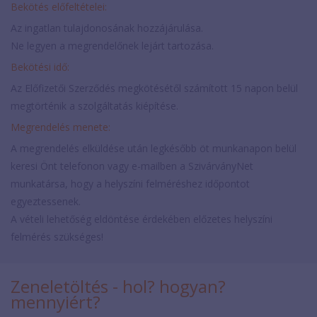
Bekötés előfeltételei:
Az ingatlan tulajdonosának hozzájárulása.
Ne legyen a megrendelőnek lejárt tartozása.
Bekötési idő:
Az Előfizetői Szerződés megkötésétől számított 15 napon belül
megtörténik a szolgáltatás kiépítése.
Megrendelés menete:
A megrendelés elküldése után legkésőbb öt munkanapon belül
keresi Önt telefonon vagy e-mailben a SzivárványNet
munkatársa, hogy a helyszíni felméréshez időpontot
egyeztessenek.
A vételi lehetőség eldöntése érdekében előzetes helyszíni
felmérés szükséges!
Zeneletöltés - hol? hogyan?
mennyiért?