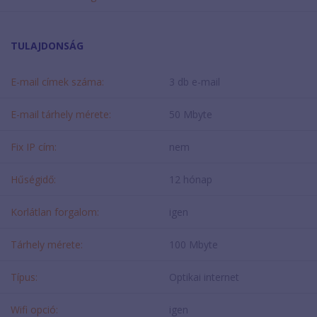
TULAJDONSÁG
E-mail címek száma:
3 db e-mail
E-mail tárhely mérete:
50 Mbyte
Fix IP cím:
nem
Hűségidő:
12 hónap
Korlátlan forgalom:
igen
Tárhely mérete:
100 Mbyte
Típus:
Optikai internet
Wifi opció:
igen