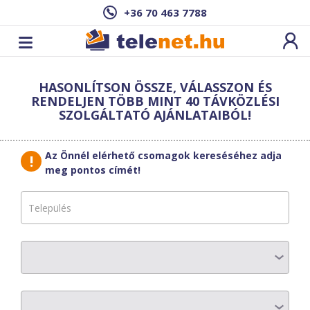
+36 70 463 7788
Cím: ,
HASONLÍTSON ÖSSZE, VÁLASSZON ÉS
Ez a csomag sajnos nem elérhető az Ön
RENDELJEN TÖBB MINT 40 TÁVKÖZLÉSI
címén.
Megnézem másik címen!
SZOLGÁLTATÓ AJÁNLATAIBÓL!
vissza a szolgáltatásokhoz
Az Önnél elérhető csomagok kereséséhez adja
meg pontos címét!
KábelszatNet-
2002
OPTIKA 800
AZ ELŐFIZETÉS RÉSZLETEI
Havi díj
:
10600 Ft