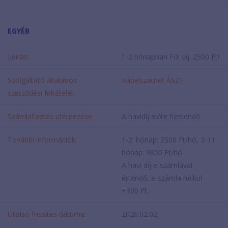
EGYÉB
Leírás:
1-2 hónapban FIX díj: 2500 Ft!
Szolgáltató általános
Kábelszatnet ÁSZF
szerződési feltételei:
Számlafizetés ütemezése:
A havidíj előre fizetendő
További információk:
1-2. hónap: 2500 Ft/hó, 3-11.
hónap: 9800 Ft/hó
A havi díj e-számlával
értendő, e-számla nélkül
+300 Ft.
Utolsó frissítés dátuma:
2026.02.02.