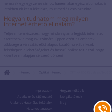
nemcsak egy-egy zeneszámot, hanem akár egész albumokat is
letölthetünk készülékeinkre, multimédiás eszközeinkre.
Hogyan tudhatom meg milyen
internet érhető el nálam?
Teljesen természetes, hogy mindannyian a legjobb internetet
szeretnénk a magunk számára. Éppen ezért az emberek
többsége a választás előtt alapos kutatómunkába kezd,
feltérképezi a lehetőségeket és hosszú órákat tölt azzal, hogy
kiderítse mi alapján célszerű dönteni.
Internet
Optikai internet
OPTIKA 800 KábelszatNet-20
Impresszum
Hogyan működik
Adatkezelési tájékoztató
Szolgáltatóknak
Általános Használati feltételek
Blog
Hasznos tanácsok