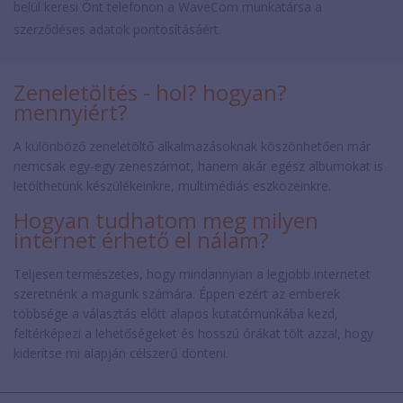
belül keresi Önt telefonon a WaveCom munkatársa a
szerződéses adatok pontosításáért.
Zeneletöltés - hol? hogyan?
mennyiért?
A különböző zeneletöltő alkalmazásoknak köszönhetően már
nemcsak egy-egy zeneszámot, hanem akár egész albumokat is
letölthetünk készülékeinkre, multimédiás eszközeinkre.
Hogyan tudhatom meg milyen
internet érhető el nálam?
Teljesen természetes, hogy mindannyian a legjobb internetet
szeretnénk a magunk számára. Éppen ezért az emberek
többsége a választás előtt alapos kutatómunkába kezd,
feltérképezi a lehetőségeket és hosszú órákat tölt azzal, hogy
kiderítse mi alapján célszerű dönteni.