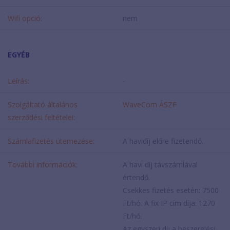
Wifi opció:
nem
EGYÉB
Leírás:
-
Szolgáltató általános
WaveCom ÁSZF
szerződési feltételei:
Számlafizetés ütemezése:
A havidíj előre fizetendő.
További információk:
A havi díj távszámlával
értendő.
Csekkes fizetés esetén: 7500
Ft/hó. A fix IP cím díja: 1270
Ft/hó.
Az egyszeri díj a beszerelési