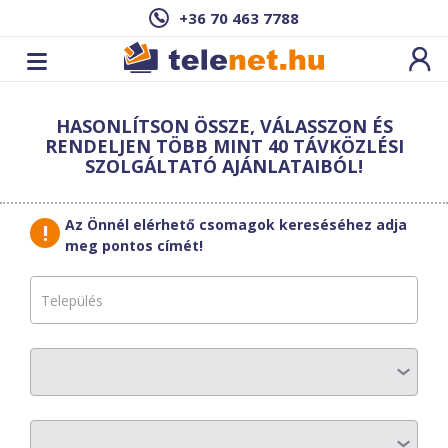
+36 70 463 7788
Cím: ,
HASONLÍTSON ÖSSZE, VÁLASSZON ÉS
Ez a csomag sajnos nem elérhető az Ön
RENDELJEN TÖBB MINT 40 TÁVKÖZLÉSI
címén.
Megnézem másik címen!
SZOLGÁLTATÓ AJÁNLATAIBÓL!
vissza a szolgáltatásokhoz
Az Önnél elérhető csomagok kereséséhez adja
meg pontos címét!
WaveCom
WaveNet 60+
AZ ELŐFIZETÉS RÉSZLETEI
Havi díj
:
8320 Ft