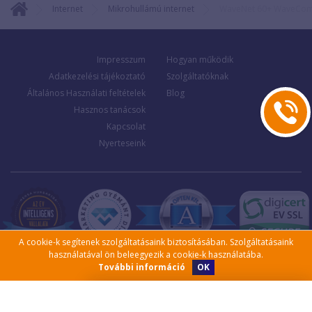
Internet
Mikrohullámú internet
WaveNet 60+ WaveCo
Impresszum
Hogyan működik
Adatkezelési tájékoztató
Szolgáltatóknak
Általános Használati feltételek
Blog
Hasznos tanácsok
Kapcsolat
Nyerteseink
A cookie-k segítenek szolgáltatásaink biztosításában. Szolgáltatásaink
használatával ön beleegyezik a cookie-k használatába.
OK
További információ
Kérjen visszahívást!