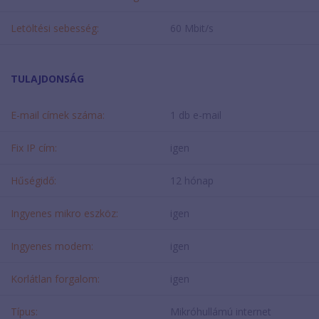
Letöltési sebesség:
60 Mbit/s
TULAJDONSÁG
E-mail címek száma:
1 db e-mail
Fix IP cím:
igen
Hűségidő:
12 hónap
Ingyenes mikro eszköz:
igen
Ingyenes modem:
igen
Korlátlan forgalom:
igen
Típus:
Mikróhullámú internet