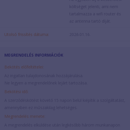
költséget jelenti, ami nem
tartalmazza a wifi router és
az antenna tartó díját.
Utolsó frissítés dátuma:
2026.01.16.
MEGRENDELÉS INFORMÁCIÓK
Bekötés előfeltételei:
Az ingatlan tulajdonosának hozzájárulása.
Ne legyen a megrendelőnek lejárt tartozása.
Bekötési idő:
A szerződéskötést követő 15 napon belül kiépítik a szolgáltatást,
amennyiben ez műszakilag lehetséges.
Megrendelés menete:
A megrendelés elküldése után legkésőbb három munkanapon