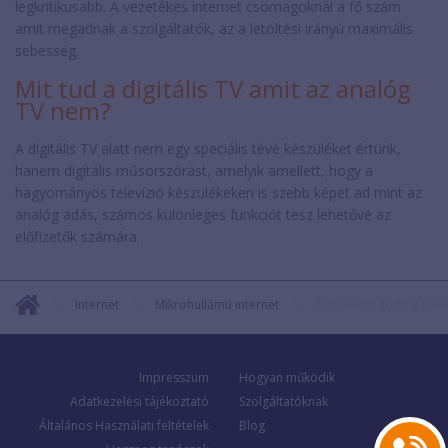
legkritikusabb. A vezetékes internet csomagoknál a fő szám
amit megadnak a szolgáltatók, az a letöltési irányú maximális
sebesség.
Mit tud a digitális TV amit az analóg
TV nem?
A digitális TV alatt nem egy speciális tévé készüléket értünk,
hanem digitális műsorszórást, amelyik amellett, hogy a
hagyományos televízió készülékeken is szebb képet ad mint az
analóg adás, számos különleges funkciót tesz lehetővé az
előfizetők számára.
Internet
Mikrohullámú internet
OtthonNet 40 ACE Tel
Impresszum
Hogyan működik
Adatkezelési tájékoztató
Szolgáltatóknak
Általános Használati feltételek
Blog