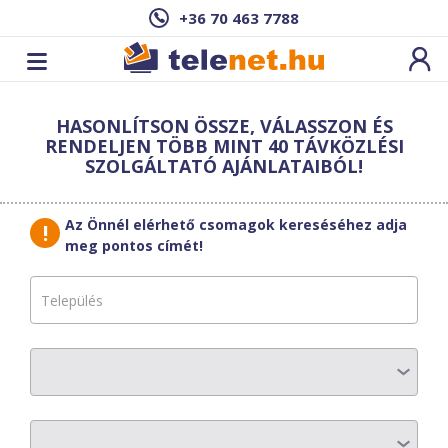
+36 70 463 7788
Cím: ,
HASONLÍTSON ÖSSZE, VÁLASSZON ÉS
Ez a csomag sajnos nem elérhető az Ön
RENDELJEN TÖBB MINT 40 TÁVKÖZLÉSI
címén.
Megnézem másik címen!
SZOLGÁLTATÓ AJÁNLATAIBÓL!
vissza a szolgáltatásokhoz
Az Önnél elérhető csomagok kereséséhez adja
meg pontos címét!
ACE Telecom
OtthonNet 40
AZ ELŐFIZETÉS RÉSZLETEI
Havi díj
:
17200 Ft