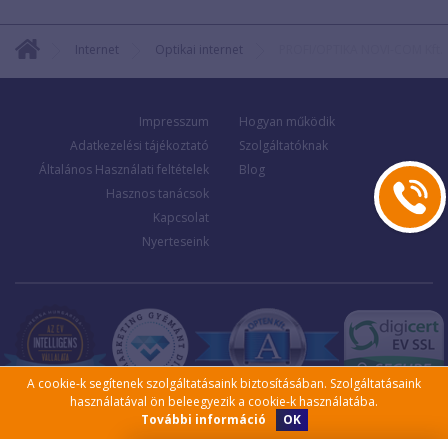
Internet
Optikai internet
PROFI/OPTIKA NOVI-COM Kft.
Impresszum
Hogyan működik
Adatkezelési tájékoztató
Szolgáltatóknak
Általános Használati feltételek
Blog
Hasznos tanácsok
Kapcsolat
Nyerteseink
A cookie-k segítenek szolgáltatásaink biztosításában. Szolgáltatásaink
használatával ön beleegyezik a cookie-k használatába.
OK
További információ