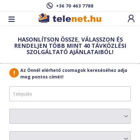
+36 70 463 7788
Cím: ,
HASONLÍTSON ÖSSZE, VÁLASSZON ÉS
Ez a csomag sajnos nem elérhető az Ön
RENDELJEN TÖBB MINT 40 TÁVKÖZLÉSI
címén.
Megnézem másik címen!
SZOLGÁLTATÓ AJÁNLATAIBÓL!
vissza a szolgáltatásokhoz
Az Önnél elérhető csomagok kereséséhez adja
meg pontos címét!
NOVI-COM Kft.
PROFI/OPTIKA
AZ ELŐFIZETÉS RÉSZLETEI
Havi díj
:
11020 Ft
Bónusz:
1-3.hó: 8390 Ft/hó