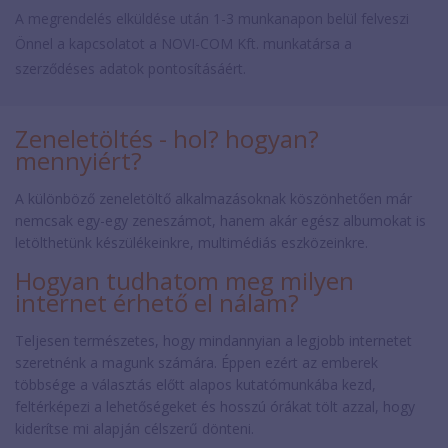
A megrendelés elküldése után 1-3 munkanapon belül felveszi
Önnel a kapcsolatot a NOVI-COM Kft. munkatársa a
szerződéses adatok pontosításáért.
Zeneletöltés - hol? hogyan?
mennyiért?
A különböző zeneletöltő alkalmazásoknak köszönhetően már
nemcsak egy-egy zeneszámot, hanem akár egész albumokat is
letölthetünk készülékeinkre, multimédiás eszközeinkre.
Hogyan tudhatom meg milyen
internet érhető el nálam?
Teljesen természetes, hogy mindannyian a legjobb internetet
szeretnénk a magunk számára. Éppen ezért az emberek
többsége a választás előtt alapos kutatómunkába kezd,
feltérképezi a lehetőségeket és hosszú órákat tölt azzal, hogy
kiderítse mi alapján célszerű dönteni.