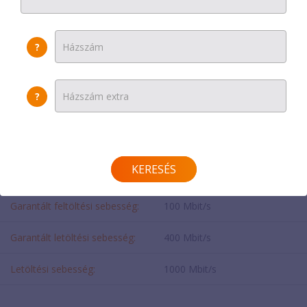
Egyszeri díj:
0 Ft
?
Helyszínen fizetendő:
0 Ft
Modem díja:
0 Ft
?
SEBESSÉG
KERESÉS
Feltöltési sebesség:
1000 Mbit/s
Garantált feltöltési sebesség:
100 Mbit/s
Garantált letöltési sebesség:
400 Mbit/s
Letöltési sebesség:
1000 Mbit/s