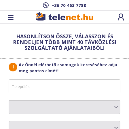
+36 70 463 7788
Cím: ,
HASONLÍTSON ÖSSZE, VÁLASSZON ÉS
Ez a csomag sajnos nem elérhető az Ön
RENDELJEN TÖBB MINT 40 TÁVKÖZLÉSI
címén.
Megnézem másik címen!
SZOLGÁLTATÓ AJÁNLATAIBÓL!
vissza a szolgáltatásokhoz
Az Önnél elérhető csomagok kereséséhez adja
meg pontos címét!
HWR-Telecom
OPTIMUM net
AZ ELŐFIZETÉS RÉSZLETEI
Havi díj
:
6120 Ft