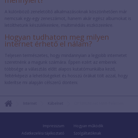
A különböző zeneletöltő alkalmazásoknak köszönhetően már
nemcsak egy-egy zeneszámot, hanem akár egész albumokat is
letölthetünk készülékeinkre, multimédiás eszközeinkre.
Hogyan tudhatom meg milyen
internet érhető el nálam?
Teljesen természetes, hogy mindannyian a legjobb internetet
szeretnénk a magunk számára. Éppen ezért az emberek
többsége a választás előtt alapos kutatómunkába kezd,
feltérképezi a lehetőségeket és hosszú órákat tölt azzal, hogy
kiderítse mi alapján célszerű dönteni.
Internet
Kábelnet
OPTIMUM net HWR-Telecom
Impresszum
Hogyan működik
Adatkezelési tájékoztató
Szolgáltatóknak