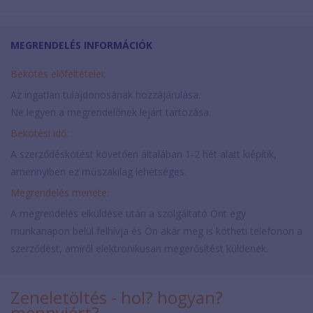
MEGRENDELÉS INFORMÁCIÓK
Bekötés előfeltételei:
Az ingatlan tulajdonosának hozzájárulása.
Ne legyen a megrendelőnek lejárt tartozása.
Bekötési idő:
A szerződéskötést követően általában 1-2 hét alatt kiépítik,
amennyiben ez műszakilag lehetséges.
Megrendelés menete:
A megrendelés elküldése után a szolgáltató Önt egy
munkanapon belül felhívja és Ön akár meg is kötheti telefonon a
szerződést, amiről elektronikusan megerősítést küldenek.
Zeneletöltés - hol? hogyan?
mennyiért?