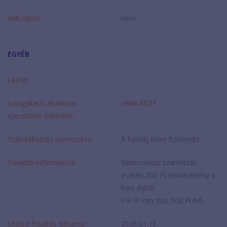
Wifi opció:
nem
EGYÉB
Leírás:
-
Szolgáltató általános
HWR ÁSZF
szerződési feltételei:
Számlafizetés ütemezése:
A havidíj előre fizetendő.
További információk:
Elektronikus számlázás
esetén 200 Ft kedvezmény a
havi díjból.
FIX IP cím díja: 500 Ft/hó.
Utolsó frissítés dátuma:
2026.01.15.