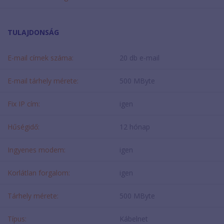
TULAJDONSÁG
E-mail címek száma:
20 db e-mail
E-mail tárhely mérete:
500 MByte
Fix IP cím:
igen
Hűségidő:
12 hónap
Ingyenes modem:
igen
Korlátlan forgalom:
igen
Tárhely mérete:
500 MByte
Típus:
Kábelnet