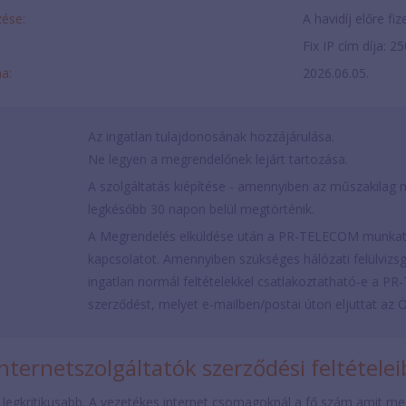
ése:
A havidíj előre fi
Fix IP cím díja: 2
ma:
2026.06.05.
Az ingatlan tulajdonosának hozzájárulása.
Ne legyen a megrendelőnek lejárt tartozása.
A szolgáltatás kiépítése - amennyiben az műszakilag m
legkésőbb 30 napon belül megtörténik.
A Megrendelés elküldése után a PR-TELECOM munkatá
kapcsolatot. Amennyiben szükséges hálózati felülvizsgá
ingatlan normál feltételekkel csatlakoztatható-e a PR-T
szerződést, melyet e-mailben/postai úton eljuttat az 
nternetszolgáltatók szerződési feltétele
 legkritikusabb. A vezetékes internet csomagoknál a fő szám amit mega