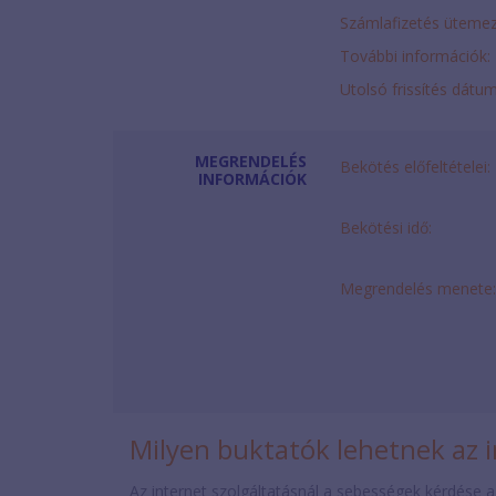
Számlafizetés ütemez
További információk:
Utolsó frissítés dátu
MEGRENDELÉS
Bekötés előfeltételei:
INFORMÁCIÓK
Bekötési idő:
Megrendelés menete:
Milyen buktatók lehetnek az i
Az internet szolgáltatásnál a sebességek kérdése a