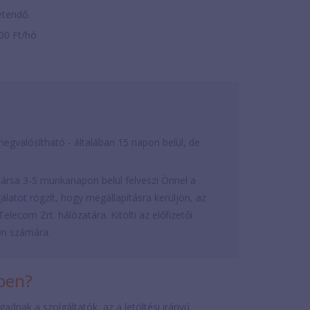
zetendő.
500 Ft/hó
egvalósítható - általában 15 napon belül, de
rsa 3-5 munkanapon belül felveszi Önnel a
latot rögzít, hogy megállapításra kerüljön, az
elecom Zrt. hálózatára. Kitölti az előfizetői
Ön számára.
iben?
dnak a szolgáltatók, az a letöltési irányú