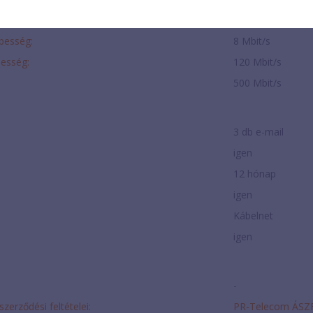
20 Mbit/s
ebesség:
8 Mbit/s
besség:
120 Mbit/s
500 Mbit/s
3 db e-mail
igen
12 hónap
igen
Kábelnet
igen
-
szerződési feltételei:
PR-Telecom ÁSZ