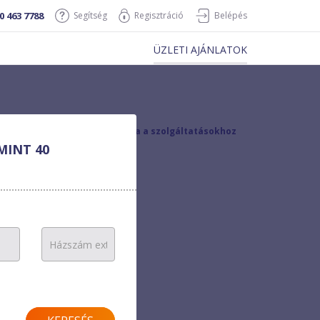
0 463 7788
Segítség
Regisztráció
Belépés
ÜZLETI AJÁNLATOK
vissza a szolgáltatásokhoz
MINT 40