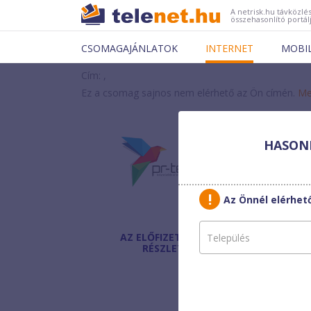
A netrisk.hu távközlés
összehasonlító portál
CSOMAGAJÁNLATOK
INTERNET
MOBI
Cím: ,
Ez a csomag sajnos nem elérhető az Ön címén.
Me
HASONL
PR-
PR-N
Az Önnél elérhe
AZ ELŐFIZETÉS
Havi díj
:
RÉSZLETEI
Egyszeri díj:
Modem díja: