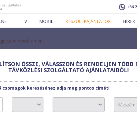
i szolgáltatás
+36 7
ja
LNET
TV
MOBIL
KÉSZÜLÉKAJÁNLATOK
HÍREK
gnézem másik címen!
ÍTSON ÖSSZE, VÁLASSZON ÉS RENDELJEN TÖBB 
TELECOM
TÁVKÖZLÉSI SZOLGÁLTATÓ AJÁNLATAIBÓL!
ET 500
tő csomagok kereséséhez adja meg pontos címét!
4990 Ft
0 Ft
0 Ft/hó