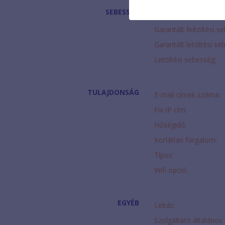
SEBESSÉG
Feltöltési sebesség:
Garantált feltöltési s
Garantált letöltési se
Letöltési sebesség:
TULAJDONSÁG
E-mail címek száma:
Fix IP cím:
Hűségidő:
Korlátlan forgalom:
Típus:
Wifi opció:
EGYÉB
Leírás:
Szolgáltató általános 