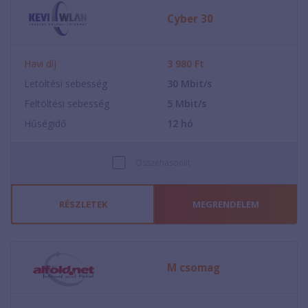
Cyber 30
Havi díj
3 980
Ft
Letöltési sebesség
30
Mbit/s
Feltöltési sebesség
5
Mbit/s
Hűségidő
12
hó
Összehasonlít
RÉSZLETEK
MEGRENDELEM
M csomag