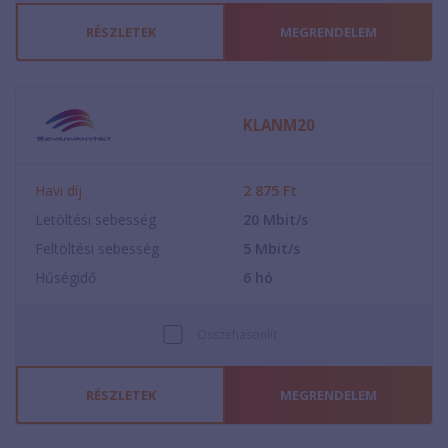
RÉSZLETEK
MEGRENDELEM
KLANM20
Havi díj
2 875
Ft
Letöltési sebesség
20
Mbit/s
Feltöltési sebesség
5
Mbit/s
Hűségidő
6
hó
Összehasonlít
RÉSZLETEK
MEGRENDELEM