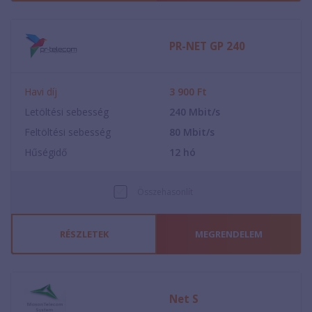
PR-NET GP 240
Havi díj
3 900
Ft
Letöltési sebesség
240
Mbit/s
Feltöltési sebesség
80
Mbit/s
Hűségidő
12
hó
Összehasonlít
RÉSZLETEK
MEGRENDELEM
Net S