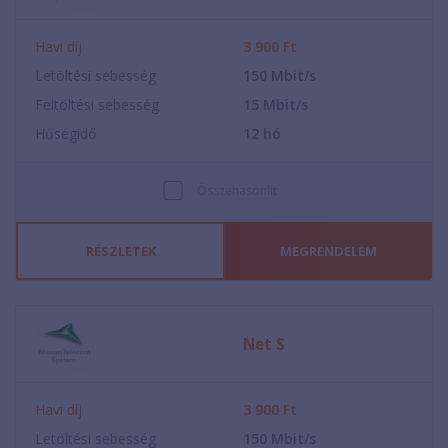
Havi díj
3 900
Ft
Letöltési sebesség
150
Mbit/s
Feltöltési sebesség
15
Mbit/s
Hűségidő
12
hó
Összehasonlít
RÉSZLETEK
MEGRENDELEM
Net S
Havi díj
3 900
Ft
Letöltési sebesség
150
Mbit/s