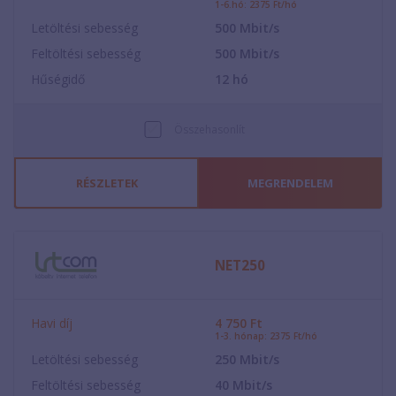
1-6.hó: 2375 Ft/hó
Letöltési sebesség
500
Mbit/s
Feltöltési sebesség
500
Mbit/s
Hűségidő
12
hó
Összehasonlít
RÉSZLETEK
MEGRENDELEM
NET250
Havi díj
4 750
Ft
1-3. hónap: 2375 Ft/hó
Letöltési sebesség
250
Mbit/s
Feltöltési sebesség
40
Mbit/s