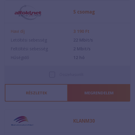
S csomag
Havi díj
3 190
Ft
Letöltési sebesség
22
Mbit/s
Feltöltési sebesség
2
Mbit/s
Hűségidő
12
hó
Összehasonlít
RÉSZLETEK
MEGRENDELEM
KLANM30