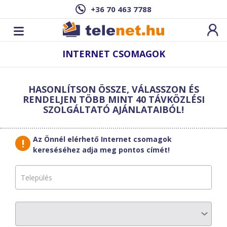
+36 70 463 7788
INTERNET CSOMAGOK
Új sebesség­
teszt
HASONLÍTSON ÖSSZE, VÁLASSZON ÉS
indítása
Szűrő
RENDELJEN TÖBB MINT 40 TÁVKÖZLÉSI
SZOLGÁLTATÓ AJÁNLATAIBÓL!
Találatok erre a címre:
,
Az Önnél elérhető Internet csomagok
Új cím
HotZones
megadása
kereséséhez adja meg pontos címét!
Internetkártya
Finomítsa a találatokat:
Szolgáltatók
Havi díj
1 400
Ft
Válasszon
Letöltési sebesség
2
Mbit/s
Csomag típusok
Feltöltési sebesség
768
Kbit/s
Válasszon
Hűségidő
0
hó