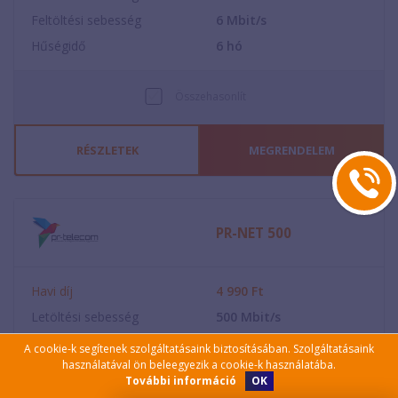
Feltöltési sebesség
6
Mbit/s
Hűségidő
6
hó
Összehasonlít
RÉSZLETEK
MEGRENDELEM
PR-NET 500
Havi díj
4 990
Ft
Letöltési sebesség
500
Mbit/s
Feltöltési sebesség
20
Mbit/s
A cookie-k segítenek szolgáltatásaink biztosításában. Szolgáltatásaink
használatával ön beleegyezik a cookie-k használatába.
Hűségidő
12
hó
OK
További információ