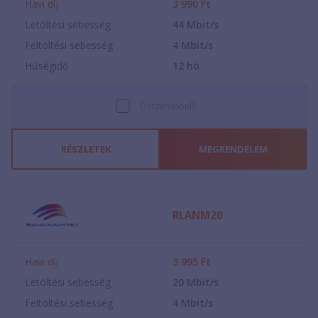
Havi díj
3 990
Ft
Letöltési sebesség
44
Mbit/s
Feltöltési sebesség
4
Mbit/s
Hűségidő
12
hó
Összehasonlít
RÉSZLETEK
MEGRENDELEM
RLANM20
Havi díj
3 995
Ft
Letöltési sebesség
20
Mbit/s
Feltöltési sebesség
4
Mbit/s