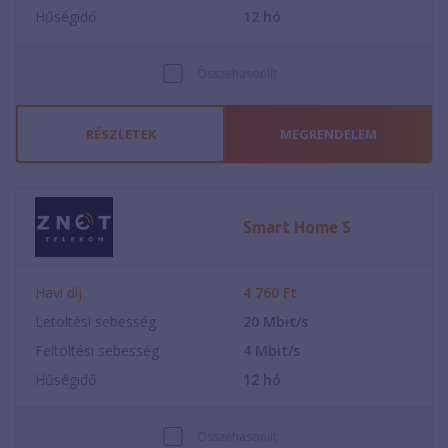
Hűségidő
12
hó
Összehasonlít
RÉSZLETEK
MEGRENDELEM
Smart Home S
Havi díj
4 760
Ft
Letöltési sebesség
20
Mbit/s
Feltöltési sebesség
4
Mbit/s
Hűségidő
12
hó
Összehasonlít