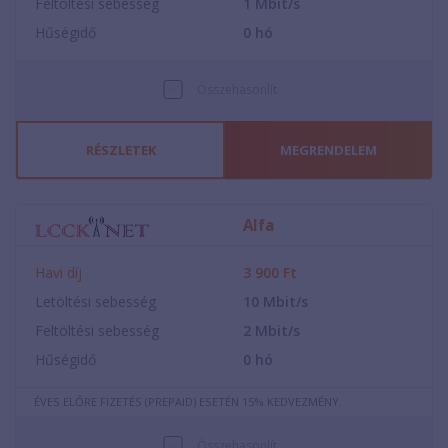
Feltöltési sebesség
1
Mbit/s
Hűségidő
0
hó
Összehasonlít
RÉSZLETEK
MEGRENDELEM
Alfa
Havi díj
3 900
Ft
Letöltési sebesség
10
Mbit/s
Feltöltési sebesség
2
Mbit/s
Hűségidő
0
hó
ÉVES ELŐRE FIZETÉS (PREPAID) ESETÉN 15% KEDVEZMÉNY.
Összehasonlít