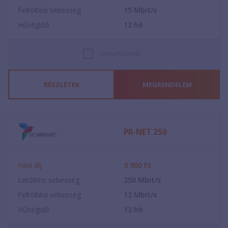
Feltöltési sebesség
15
Mbit/s
Hűségidő
12
hó
Összehasonlít
RÉSZLETEK
MEGRENDELEM
PR-NET 250
Havi díj
3 900
Ft
Letöltési sebesség
250
Mbit/s
Feltöltési sebesség
12
Mbit/s
Hűségidő
12
hó