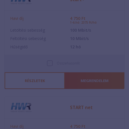
Havi díj
4 750
Ft
1-6.hó: 2375 Ft/hó
Letöltési sebesség
100
Mbit/s
Feltöltési sebesség
10
Mbit/s
Hűségidő
12
hó
Összehasonlít
RÉSZLETEK
MEGRENDELEM
START net
Havi díj
4 750
Ft