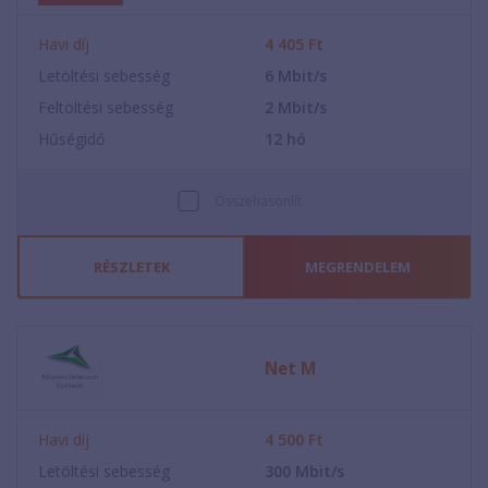
Havi díj
4 405
Ft
Letöltési sebesség
6
Mbit/s
Feltöltési sebesség
2
Mbit/s
Hűségidő
12
hó
Összehasonlít
RÉSZLETEK
MEGRENDELEM
Net M
Havi díj
4 500
Ft
Letöltési sebesség
300
Mbit/s