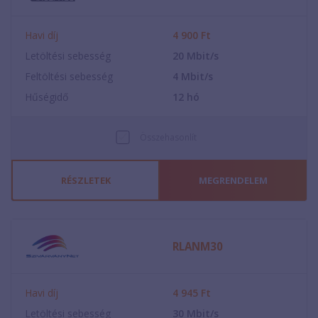
Havi díj
4 900
Ft
Letöltési sebesség
20
Mbit/s
Feltöltési sebesség
4
Mbit/s
Hűségidő
12
hó
Összehasonlít
RÉSZLETEK
MEGRENDELEM
RLANM30
Havi díj
4 945
Ft
Letöltési sebesség
30
Mbit/s