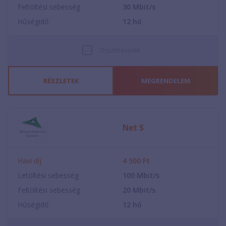
Feltöltési sebesség
30
Mbit/s
Hűségidő
12
hó
Összehasonlít
RÉSZLETEK
MEGRENDELEM
Net S
Havi díj
4 500
Ft
Letöltési sebesség
100
Mbit/s
Feltöltési sebesség
20
Mbit/s
Hűségidő
12
hó