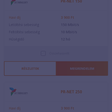
PR-NET 150
Havi díj
3 900
Ft
Letöltési sebesség
150
Mbit/s
Feltöltési sebesség
10
Mbit/s
Hűségidő
12
hó
Összehasonlít
RÉSZLETEK
MEGRENDELEM
PR-NET 250
Havi díj
3 900
Ft