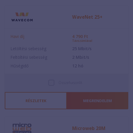
WaveNet 25+
Havi díj
4 790
Ft
Távszámlával
Letöltési sebesség
25
Mbit/s
Feltöltési sebesség
2
Mbit/s
Hűségidő
12
hó
Összehasonlít
RÉSZLETEK
MEGRENDELEM
Microweb 20M