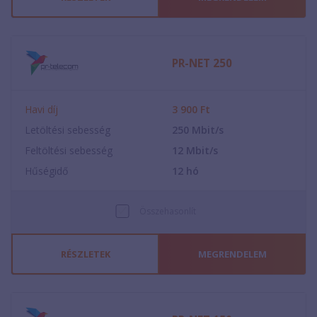
PR-NET 250
Havi díj
3 900
Ft
Letöltési sebesség
250
Mbit/s
Feltöltési sebesség
12
Mbit/s
Hűségidő
12
hó
Összehasonlít
RÉSZLETEK
MEGRENDELEM