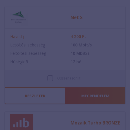
Net S
Havi díj
4 200
Ft
Letöltési sebesség
100
Mbit/s
Feltöltési sebesség
10
Mbit/s
Hűségidő
12
hó
Összehasonlít
RÉSZLETEK
MEGRENDELEM
Mozaik Turbo BRONZE