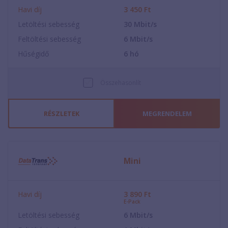
Havi díj
3 450
Ft
Letöltési sebesség
30
Mbit/s
Feltöltési sebesség
6
Mbit/s
Hűségidő
6
hó
Összehasonlít
RÉSZLETEK
MEGRENDELEM
Mini
Havi díj
3 890
Ft
E-Pack
Letöltési sebesség
6
Mbit/s