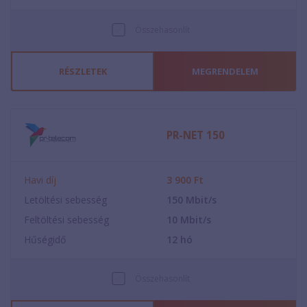
Összehasonlít
RÉSZLETEK
MEGRENDELEM
PR-NET 150
Havi díj
3 900
Ft
Letöltési sebesség
150
Mbit/s
Feltöltési sebesség
10
Mbit/s
Hűségidő
12
hó
Összehasonlít