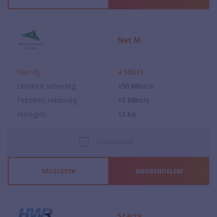
Net M
Havi díj
4 500
Ft
Letöltési sebesség
150
Mbit/s
Feltöltési sebesség
15
Mbit/s
Hűségidő
12
hó
Összehasonlít
RÉSZLETEK
MEGRENDELEM
Start+