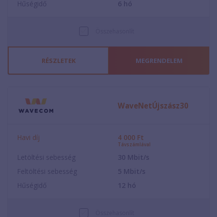
Hűségidő
6
hó
Összehasonlít
RÉSZLETEK
MEGRENDELEM
WaveNetÚjszász30
Havi díj
4 000
Ft
Távszámlával
Letöltési sebesség
30
Mbit/s
Feltöltési sebesség
5
Mbit/s
Hűségidő
12
hó
Összehasonlít