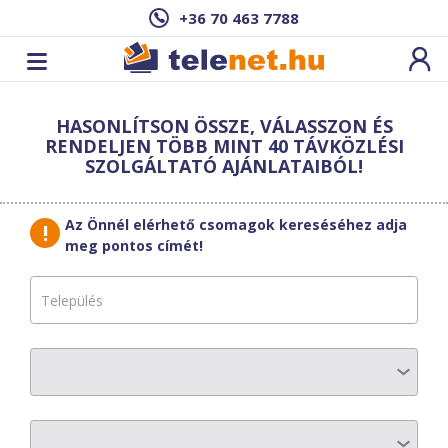
+36 70 463 7788
Cím: ,
HASONLÍTSON ÖSSZE, VÁLASSZON ÉS
Ez a csomag sajnos nem elérhető az Ön
RENDELJEN TÖBB MINT 40 TÁVKÖZLÉSI
címén.
Megnézem másik címen!
SZOLGÁLTATÓ AJÁNLATAIBÓL!
vissza a szolgáltatásokhoz
Az Önnél elérhető csomagok kereséséhez adja
meg pontos címét!
KábelszatNet-
2002
OPTIKA 1000
AZ ELŐFIZETÉS RÉSZLETEI
Havi díj
:
12200 Ft