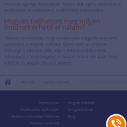
nemcsak egy-egy zeneszámot, hanem akár egész albumokat is
letölthetünk készülékeinkre, multimédiás eszközeinkre.
Hogyan tudhatom meg milyen
internet érhető el nálam?
Teljesen természetes, hogy mindannyian a legjobb internetet
szeretnénk a magunk számára. Éppen ezért az emberek
többsége a választás előtt alapos kutatómunkába kezd,
feltérképezi a lehetőségeket és hosszú órákat tölt azzal, hogy
kiderítse mi alapján célszerű dönteni.
Internet
Optikai internet
OPTIKA 1000 KábelszatNet-2
Impresszum
Hogyan működik
Adatkezelési tájékoztató
Szolgáltatóknak
Általános Használati feltételek
Blog
Hasznos tanácsok