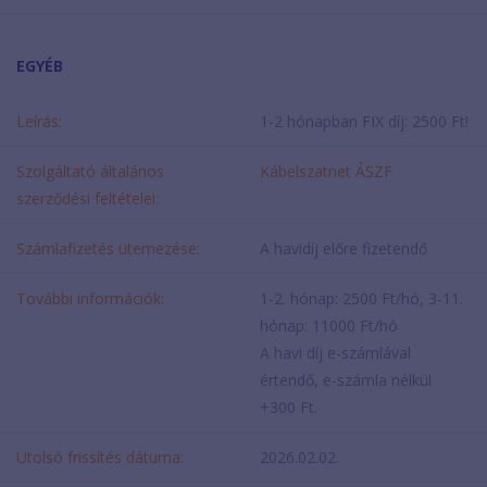
EGYÉB
Leírás:
1-2 hónapban FIX díj: 2500 Ft!
Szolgáltató általános
Kábelszatnet ÁSZF
szerződési feltételei:
Számlafizetés ütemezése:
A havidíj előre fizetendő
További információk:
1-2. hónap: 2500 Ft/hó, 3-11.
hónap: 11000 Ft/hó
A havi díj e-számlával
értendő, e-számla nélkül
+300 Ft.
Utolsó frissítés dátuma:
2026.02.02.