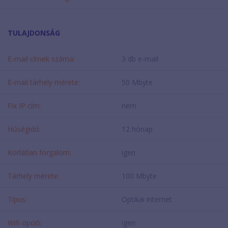
TULAJDONSÁG
E-mail címek száma:
3 db e-mail
E-mail tárhely mérete:
50 Mbyte
Fix IP cím:
nem
Hűségidő:
12 hónap
Korlátlan forgalom:
igen
Tárhely mérete:
100 Mbyte
Típus:
Optikai internet
Wifi opció:
igen