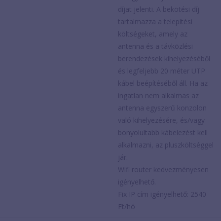
díjat jelenti. A bekötési díj
tartalmazza a telepítési
költségeket, amely az
antenna és a távközlési
berendezések kihelyezéséből
és legfeljebb 20 méter UTP
kábel beépítéséből áll. Ha az
ingatlan nem alkalmas az
antenna egyszerű konzolon
való kihelyezésére, és/vagy
bonyolultabb kábelezést kell
alkalmazni, az pluszköltséggel
jár.
Wifi router kedvezményesen
igényelhető.
Fix IP cím igényelhető: 2540
Ft/hó