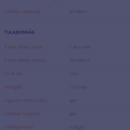
Letöltési sebesség:
40 Mbit/s
TULAJDONSÁG
E-mail címek száma:
1 db e-mail
E-mail tárhely mérete:
300 Mbyte
Fix IP cím:
nem
Hűségidő:
12 hónap
Ingyenes mikro eszköz:
igen
Korlátlan forgalom:
igen
Tárhely mérete:
0 Mbyte