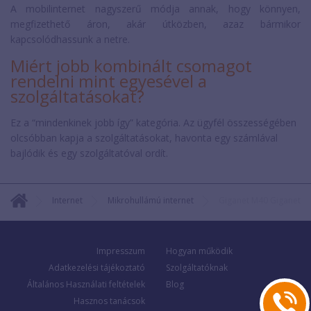
A mobilinternet nagyszerű módja annak, hogy könnyen,
megfizethető áron, akár útközben, azaz bármikor
kapcsolódhassunk a netre.
Miért jobb kombinált csomagot
rendelni mint egyesével a
szolgáltatásokat?
Ez a “mindenkinek jobb így” kategória. Az ügyfél összességében
olcsóbban kapja a szolgáltatásokat, havonta egy számlával
bajlódik és egy szolgáltatóval ordít.
Internet
Mikrohullámú internet
Giganet M40 Giganet
Impresszum
Hogyan működik
Adatkezelési tájékoztató
Szolgáltatóknak
Általános Használati feltételek
Blog
Hasznos tanácsok