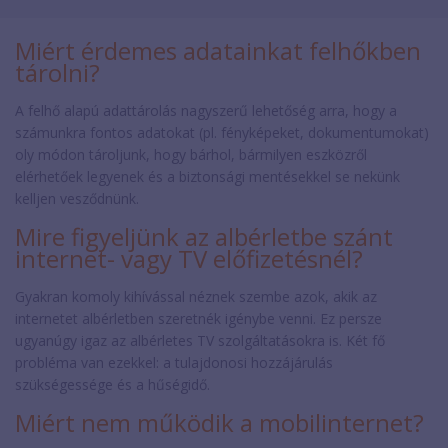
Miért érdemes adatainkat felhőkben
tárolni?
A felhő alapú adattárolás nagyszerű lehetőség arra, hogy a
számunkra fontos adatokat (pl. fényképeket, dokumentumokat)
oly módon tároljunk, hogy bárhol, bármilyen eszközről
elérhetőek legyenek és a biztonsági mentésekkel se nekünk
kelljen vesződnünk.
Mire figyeljünk az albérletbe szánt
internet- vagy TV előfizetésnél?
Gyakran komoly kihívással néznek szembe azok, akik az
internetet albérletben szeretnék igénybe venni. Ez persze
ugyanúgy igaz az albérletes TV szolgáltatásokra is. Két fő
probléma van ezekkel: a tulajdonosi hozzájárulás
szükségessége és a hűségidő.
Miért nem működik a mobilinternet?