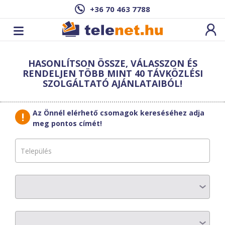
+36 70 463 7788
Cím: ,
HASONLÍTSON ÖSSZE, VÁLASSZON ÉS
Ez a csomag sajnos nem elérhető az Ön
RENDELJEN TÖBB MINT 40 TÁVKÖZLÉSI
címén.
Megnézem másik címen!
SZOLGÁLTATÓ AJÁNLATAIBÓL!
vissza a szolgáltatásokhoz
Az Önnél elérhető csomagok kereséséhez adja
meg pontos címét!
Giganet
Giganet M40
AZ ELŐFIZETÉS RÉSZLETEI
Havi díj
:
13200 Ft