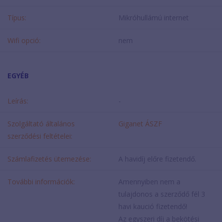
Típus:
Mikróhullámú internet
Wifi opció:
nem
EGYÉB
Leírás:
-
Szolgáltató általános
Giganet ÁSZF
szerződési feltételei:
Számlafizetés ütemezése:
A havidíj előre fizetendő.
További információk:
Amennyiben nem a
tulajdonos a szerződő fél 3
havi kaució fizetendő!
Az egyszeri díj a bekötési