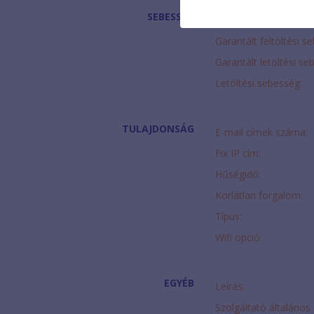
SEBESSÉG
Feltöltési sebesség:
Garantált feltöltési s
Garantált letöltési se
Letöltési sebesség:
TULAJDONSÁG
E-mail címek száma:
Fix IP cím:
Hűségidő:
Korlátlan forgalom:
Típus:
Wifi opció:
EGYÉB
Leírás:
Szolgáltató általános 