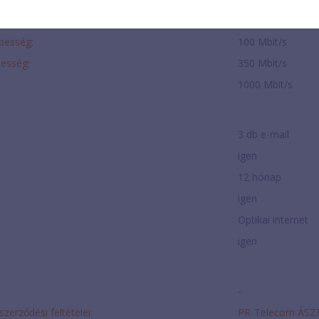
300 Mbit/s
ebesség:
100 Mbit/s
besség:
350 Mbit/s
1000 Mbit/s
3 db e-mail
igen
12 hónap
igen
Optikai internet
igen
-
szerződési feltételei:
PR-Telecom ÁSZ