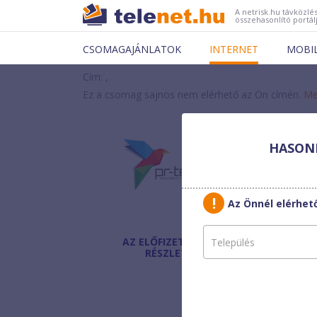
A netrisk.hu távközlés
összehasonlító portál
CSOMAGAJÁNLATOK
INTERNET
MOBI
Cím: ,
Ez a csomag sajnos nem elérhető az Ön címén.
Me
HASONL
PR-
PR-N
Az Önnél elérhe
AZ ELŐFIZETÉS
Havi díj
:
RÉSZLETEI
Egyszeri díj:
Modem díja: