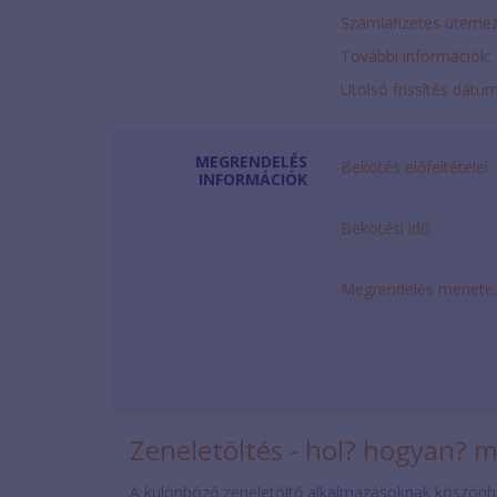
Számlafizetés ütemez
További információk:
Utolsó frissítés dátu
MEGRENDELÉS
Bekötés előfeltételei:
INFORMÁCIÓK
Bekötési idő:
Megrendelés menete:
Zeneletöltés - hol? hogyan? 
A különböző zeneletöltő alkalmazásoknak köszönh