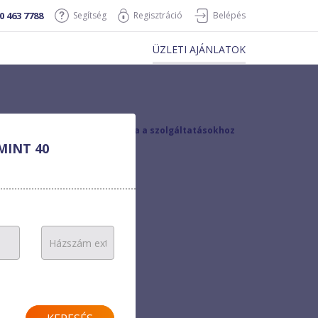
0 463 7788
Segítség
Regisztráció
Belépés
ÜZLETI AJÁNLATOK
vissza a szolgáltatásokhoz
MINT 40