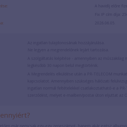
ése:
A havidíj előre fi
Fix IP cím díja: 2
ma:
2026.06.05.
Az ingatlan tulajdonosának hozzájárulása.
Ne legyen a megrendelőnek lejárt tartozása.
A szolgáltatás kiépítése - amennyiben az műszakilag m
legkésőbb 30 napon belül megtörténik.
A Megrendelés elküldése után a PR-TELECOM munkatá
kapcsolatot. Amennyiben szükséges hálózati felülvizsgá
ingatlan normál feltételekkel csatlakoztatható-e a PR-T
szerződést, melyet e-mailben/postai úton eljuttat az 
mennyiért?
etően már nemcsak egy-egy zeneszámot, hanem akár egész albumokat 