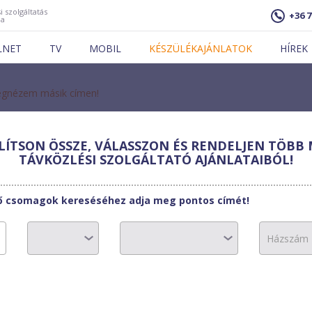
i szolgáltatás
+36 7
ja
LNET
TV
MOBIL
KÉSZÜLÉKAJÁNLATOK
HÍREK
gnézem másik címen!
ÍTSON ÖSSZE, VÁLASSZON ÉS RENDELJEN TÖBB 
TELECOM
TÁVKÖZLÉSI SZOLGÁLTATÓ AJÁNLATAIBÓL!
ET GP 1000S
tő csomagok kereséséhez adja meg pontos címét!
6300 Ft
0 Ft
0 Ft/hó