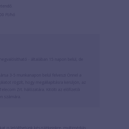
zetendő.
500 Ft/hó
egvalósítható - általában 15 napon belül, de
rsa 3-5 munkanapon belül felveszi Önnel a
latot rögzít, hogy megállapításra kerüljön, az
elecom Zrt. hálózatára. Kitölti az előfizetői
Ön számára.
is letölthetünk készülékeinkre, multimédiás