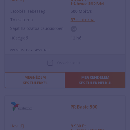
1-6. hónap: 5980 Ft/hó
Letöltési sebesség
500
Mbit/s
TV csatorna
57
csatorna
Saját hálózatba csúcsidőben
Hűségidő
12
hó
PRÉMIUM TV + GP500 NET
Összehasonlít
MEGNÉZEM
MEGRENDELEM
KÉSZÜLÉKKEL
KÉSZÜLÉK NÉLKÜL
PR Basic 500
Havi díj
8 980
Ft