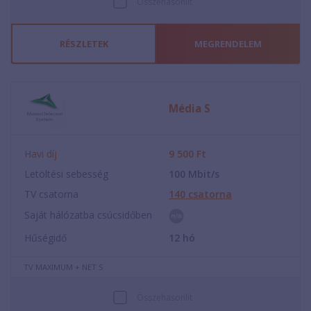
Összehasonlít
RÉSZLETEK
MEGRENDELEM
Média S
Havi díj
9 500
Ft
Letöltési sebesség
100
Mbit/s
TV csatorna
140
csatorna
Saját hálózatba csúcsidőben
Hűségidő
12
hó
TV MAXIMUM + NET S
Összehasonlít