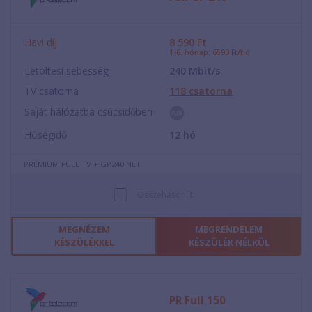
Havi díj
8 590
Ft
1-6. hónap: 6590 Ft/hó
Letöltési sebesség
240
Mbit/s
TV csatorna
118
csatorna
Saját hálózatba csúcsidőben
Hűségidő
12
hó
PRÉMIUM FULL TV + GP240 NET
Összehasonlít
MEGNÉZEM
MEGRENDELEM
KÉSZÜLÉKKEL
KÉSZÜLÉK NÉLKÜL
PR Full 150