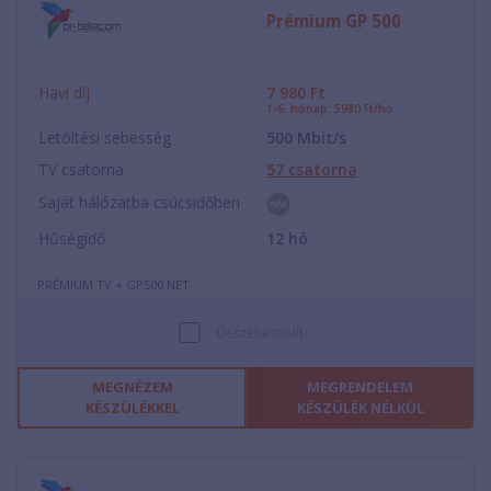
Prémium GP 500
Havi díj
7 980
Ft
1-6. hónap: 5980 Ft/hó
Letöltési sebesség
500
Mbit/s
TV csatorna
57
csatorna
Saját hálózatba csúcsidőben
Hűségidő
12
hó
PRÉMIUM TV + GP500 NET
Összehasonlít
MEGNÉZEM
MEGRENDELEM
KÉSZÜLÉKKEL
KÉSZÜLÉK NÉLKÜL