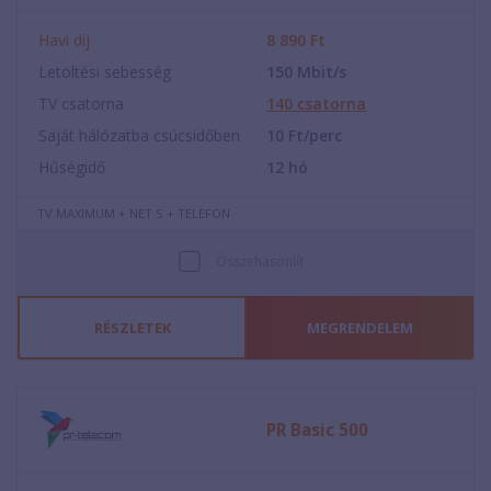
Havi díj
8 890
Ft
Letöltési sebesség
150
Mbit/s
TV csatorna
140
csatorna
Saját hálózatba csúcsidőben
10
Ft/perc
Hűségidő
12
hó
TV MAXIMUM + NET S + TELEFON
Összehasonlít
RÉSZLETEK
MEGRENDELEM
PR Basic 500