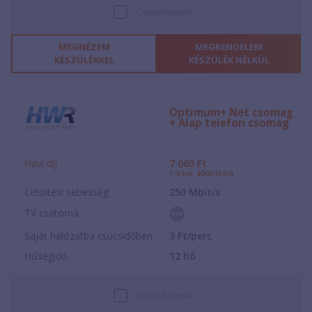
Összehasonlít
MEGNÉZEM
MEGRENDELEM
KÉSZÜLÉKKEL
KÉSZÜLÉK NÉLKÜL
Optimum+ Net csomag
+ Alap telefon csomag
Havi díj
7 060
Ft
1-6.hó: 4000 Ft/hó
Letöltési sebesség
250
Mbit/s
TV csatorna
Saját hálózatba csúcsidőben
3
Ft/perc
Hűségidő
12
hó
Összehasonlít