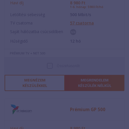
Havi díj
8 980
Ft
1-6. hónap: 5980 Ft/hó
Letöltési sebesség
500
Mbit/s
TV csatorna
57
csatorna
Saját hálózatba csúcsidőben
Hűségidő
12
hó
PRÉMIUM TV + NET 500
Összehasonlít
MEGNÉZEM
MEGRENDELEM
KÉSZÜLÉKKEL
KÉSZÜLÉK NÉLKÜL
Prémium GP 500
Havi díj
8 980
Ft