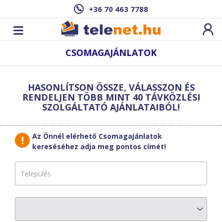
+36 70 463 7788
CSOMAGAJÁNLATOK
Új sebesség­
teszt
HASONLÍTSON ÖSSZE, VÁLASSZON ÉS
indítása
Szűrő
RENDELJEN TÖBB MINT 40 TÁVKÖZLÉSI
SZOLGÁLTATÓ AJÁNLATAIBÓL!
Találatok erre a címre:
,
Az Önnél elérhető Csomagajánlatok
Új cím
Start+ Net csomag +
megadása
kereséséhez adja meg pontos címét!
Alap telefon csomag
Finomítsa a találatokat:
Válasszon a csomagba minimum 2 szolgáltatást
Havi díj
5 690
Ft
1-6.hó: 3315 Ft/hó
Letöltési sebesség
100
Mbit/s
TV csatorna
Szolgáltatók