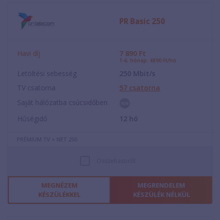
PR Basic 250
Havi díj
7 890
Ft
1-6. hónap: 4890 Ft/hó
Letöltési sebesség
250
Mbit/s
TV csatorna
57
csatorna
Saját hálózatba csúcsidőben
Hűségidő
12
hó
PRÉMIUM TV + NET 250
Összehasonlít
MEGNÉZEM
MEGRENDELEM
KÉSZÜLÉKKEL
KÉSZÜLÉK NÉLKÜL