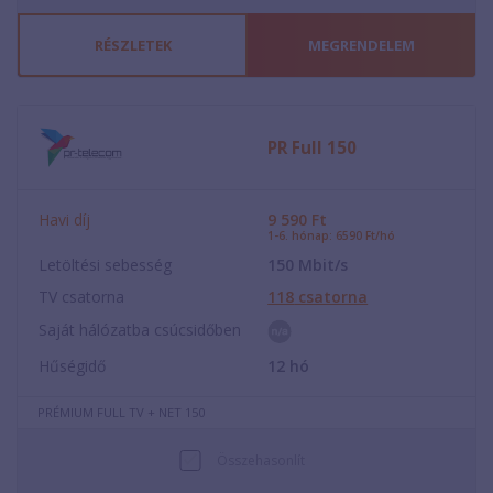
RÉSZLETEK
MEGRENDELEM
PR Full 150
Havi díj
9 590
Ft
1-6. hónap: 6590 Ft/hó
Letöltési sebesség
150
Mbit/s
TV csatorna
118
csatorna
Saját hálózatba csúcsidőben
Hűségidő
12
hó
PRÉMIUM FULL TV + NET 150
Összehasonlít