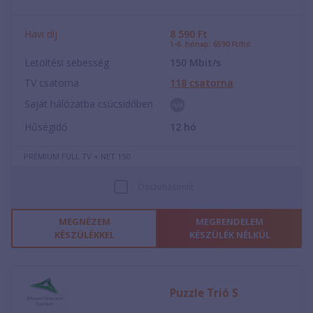
Havi díj
8 590
Ft
1-6. hónap: 6590 Ft/hó
Letöltési sebesség
150
Mbit/s
TV csatorna
118
csatorna
Saját hálózatba csúcsidőben
Hűségidő
12
hó
PRÉMIUM FULL TV + NET 150
Összehasonlít
MEGNÉZEM
MEGRENDELEM
KÉSZÜLÉKKEL
KÉSZÜLÉK NÉLKÜL
Puzzle Trió S