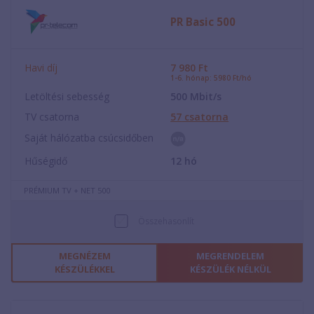
PR Basic 500
Havi díj
7 980
Ft
1-6. hónap: 5980 Ft/hó
Letöltési sebesség
500
Mbit/s
TV csatorna
57
csatorna
Saját hálózatba csúcsidőben
Hűségidő
12
hó
PRÉMIUM TV + NET 500
Összehasonlít
MEGNÉZEM
MEGRENDELEM
KÉSZÜLÉKKEL
KÉSZÜLÉK NÉLKÜL