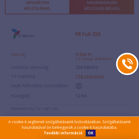
MEGNÉZEM
MEGRENDELEM
KÉSZÜLÉKKEL
KÉSZÜLÉK NÉLKÜL
PR Full 250
Havi díj
9 590
Ft
1-6. hónap: 6590 Ft/hó
Letöltési sebesség
250
Mbit/s
TV csatorna
118
csatorna
Saját hálózatba csúcsidőben
Hűségidő
12
hó
PRÉMIUM FULL TV + NET 250
A cookie-k segítenek szolgáltatásaink biztosításában. Szolgáltatásaink
Összehasonlít
használatával ön beleegyezik a cookie-k használatába.
OK
További információ
MEGNÉZEM
MEGRENDELEM