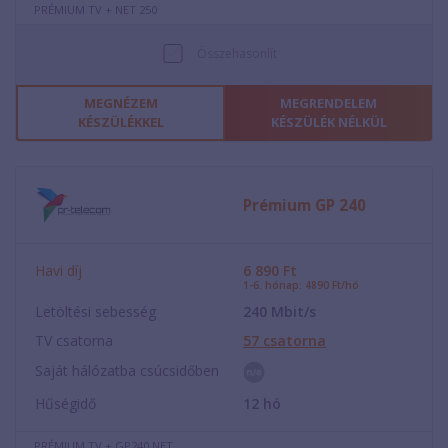
PRÉMIUM TV + NET 250
Összehasonlít
MEGNÉZEM
MEGRENDELEM
KÉSZÜLÉKKEL
KÉSZÜLÉK NÉLKÜL
Prémium GP 240
Havi díj
6 890
Ft
1-6. hónap: 4890 Ft/hó
Letöltési sebesség
240
Mbit/s
TV csatorna
57
csatorna
Saját hálózatba csúcsidőben
Hűségidő
12
hó
PRÉMIUM TV + GP240 NET