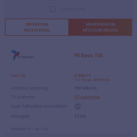
Összehasonlít
MEGNÉZEM
MEGRENDELEM
KÉSZÜLÉKKEL
KÉSZÜLÉK NÉLKÜL
PR Basic 150
Havi díj
6 890
Ft
1-6. hónap: 4890 Ft/hó
Letöltési sebesség
150
Mbit/s
TV csatorna
57
csatorna
Saját hálózatba csúcsidőben
Hűségidő
12
hó
PRÉMIUM TV + NET 150