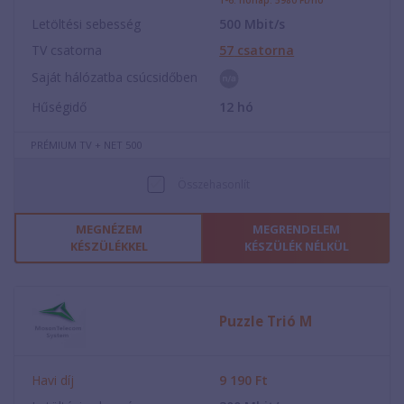
1-6. hónap: 5980 Ft/hó
Letöltési sebesség
500
Mbit/s
TV csatorna
57
csatorna
Saját hálózatba csúcsidőben
Hűségidő
12
hó
PRÉMIUM TV + NET 500
Összehasonlít
MEGNÉZEM
MEGRENDELEM
KÉSZÜLÉKKEL
KÉSZÜLÉK NÉLKÜL
Puzzle Trió M
Havi díj
9 190
Ft