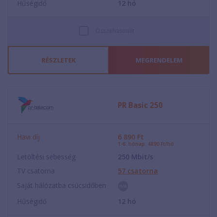
Hűségidő
12
hó
Összehasonlít
RÉSZLETEK
MEGRENDELEM
PR Basic 250
Havi díj
6 890
Ft
1-6. hónap: 4890 Ft/hó
Letöltési sebesség
250
Mbit/s
TV csatorna
57
csatorna
Saját hálózatba csúcsidőben
Hűségidő
12
hó