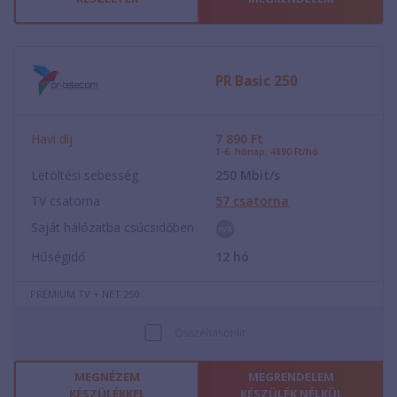
PR Basic 250
Havi díj
7 890
Ft
1-6. hónap: 4890 Ft/hó
Letöltési sebesség
250
Mbit/s
TV csatorna
57
csatorna
Saját hálózatba csúcsidőben
Hűségidő
12
hó
PRÉMIUM TV + NET 250
Összehasonlít
MEGNÉZEM
MEGRENDELEM
KÉSZÜLÉKKEL
KÉSZÜLÉK NÉLKÜL