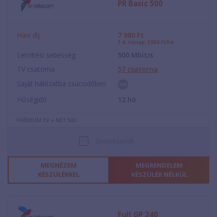
PR Basic 500
Havi díj
7 980
Ft
1-6. hónap: 5980 Ft/hó
Letöltési sebesség
500
Mbit/s
TV csatorna
57
csatorna
Saját hálózatba csúcsidőben
Hűségidő
12
hó
PRÉMIUM TV + NET 500
Összehasonlít
MEGNÉZEM
MEGRENDELEM
KÉSZÜLÉKKEL
KÉSZÜLÉK NÉLKÜL
Full GP 240