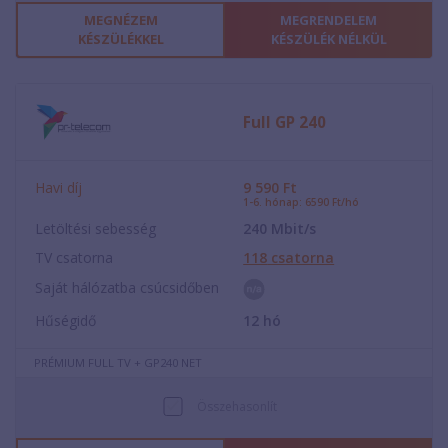
MEGNÉZEM
MEGRENDELEM
KÉSZÜLÉKKEL
KÉSZÜLÉK NÉLKÜL
Full GP 240
Havi díj
9 590
Ft
1-6. hónap: 6590 Ft/hó
Letöltési sebesség
240
Mbit/s
TV csatorna
118
csatorna
Saját hálózatba csúcsidőben
Hűségidő
12
hó
PRÉMIUM FULL TV + GP240 NET
Összehasonlít