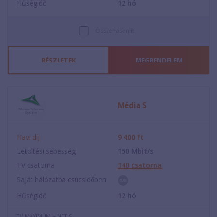
Hűségidő
12
hó
Összehasonlít
RÉSZLETEK
MEGRENDELEM
Média S
Havi díj
9 400
Ft
Letöltési sebesség
150
Mbit/s
TV csatorna
140
csatorna
Saját hálózatba csúcsidőben
Hűségidő
12
hó
TV MAXIMUM + NET S