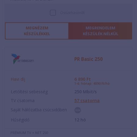
Összehasonlít
MEGNÉZEM
MEGRENDELEM
KÉSZÜLÉKKEL
KÉSZÜLÉK NÉLKÜL
PR Basic 250
Havi díj
6 890
Ft
1-6. hónap: 4890 Ft/hó
Letöltési sebesség
250
Mbit/s
TV csatorna
57
csatorna
Saját hálózatba csúcsidőben
Hűségidő
12
hó
PRÉMIUM TV + NET 250