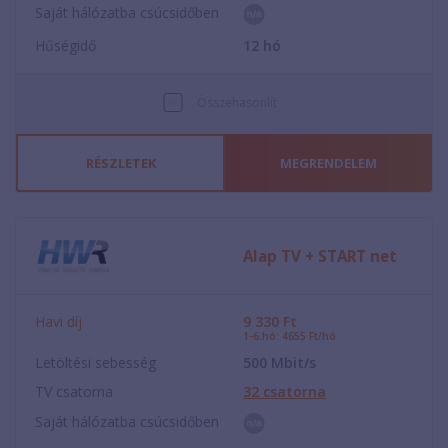
Saját hálózatba csúcsidőben
Hűségidő
12
hó
Összehasonlít
RÉSZLETEK
MEGRENDELEM
Alap TV + START net
Havi díj
9 330
Ft
1-6.hó: 4655 Ft/hó
Letöltési sebesség
500
Mbit/s
TV csatorna
32
csatorna
Saját hálózatba csúcsidőben