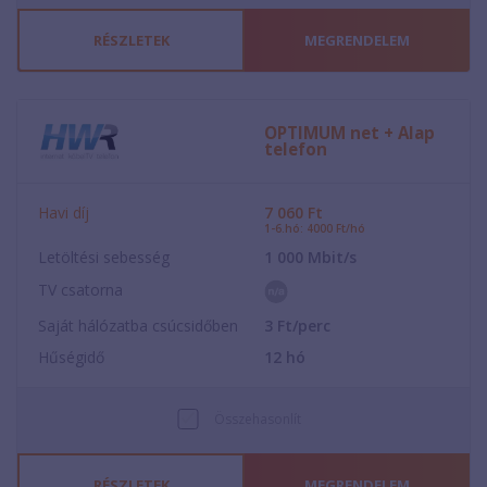
RÉSZLETEK
MEGRENDELEM
OPTIMUM net + Alap
telefon
Havi díj
7 060
Ft
1-6.hó: 4000 Ft/hó
Letöltési sebesség
1 000
Mbit/s
TV csatorna
Saját hálózatba csúcsidőben
3
Ft/perc
Hűségidő
12
hó
Összehasonlít
RÉSZLETEK
MEGRENDELEM