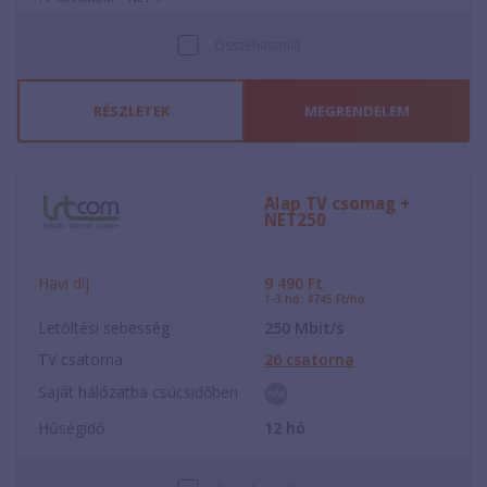
Összehasonlít
RÉSZLETEK
MEGRENDELEM
Alap TV csomag +
NET250
Havi díj
9 490
Ft
1-3.hó: 4745 Ft/hó
Letöltési sebesség
250
Mbit/s
TV csatorna
26
csatorna
Saját hálózatba csúcsidőben
Hűségidő
12
hó