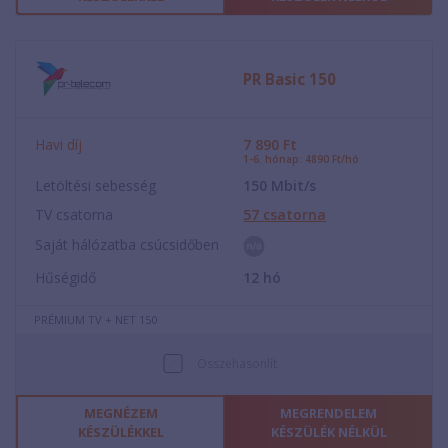
PR Basic 150
Havi díj
7 890
Ft
1-6. hónap: 4890 Ft/hó
Letöltési sebesség
150
Mbit/s
TV csatorna
57
csatorna
Saját hálózatba csúcsidőben
Hűségidő
12
hó
PRÉMIUM TV + NET 150
Összehasonlít
MEGNÉZEM
MEGRENDELEM
KÉSZÜLÉKKEL
KÉSZÜLÉK NÉLKÜL