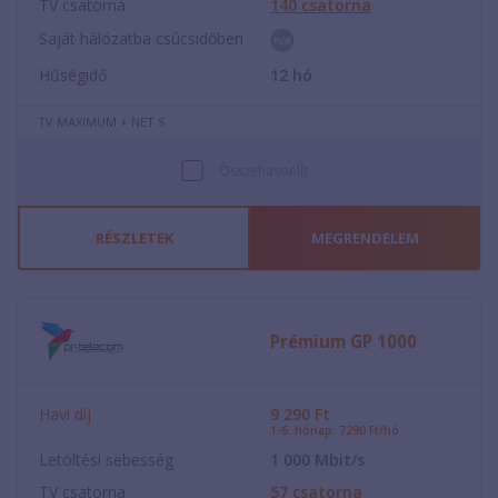
TV csatorna
140
csatorna
Saját hálózatba csúcsidőben
Hűségidő
12
hó
TV MAXIMUM + NET S
Összehasonlít
RÉSZLETEK
MEGRENDELEM
Prémium GP 1000
Havi díj
9 290
Ft
1-6. hónap: 7290 Ft/hó
Letöltési sebesség
1 000
Mbit/s
TV csatorna
57
csatorna