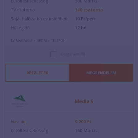
Letöltési sebesség
300
Mbit/s
TV csatorna
140
csatorna
Saját hálózatba csúcsidőben
10
Ft/perc
Hűségidő
12
hó
TV MAXIMUM + NET M + TELEFON
Összehasonlít
RÉSZLETEK
MEGRENDELEM
Média S
Havi díj
9 200
Ft
Letöltési sebesség
150
Mbit/s