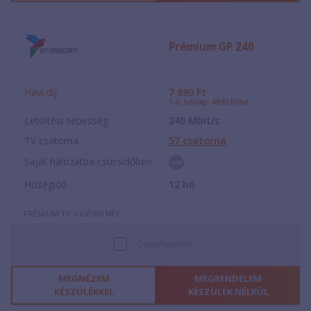
Prémium GP 240
Havi díj
7 890
Ft
1-6. hónap: 4890 Ft/hó
Letöltési sebesség
240
Mbit/s
TV csatorna
57
csatorna
Saját hálózatba csúcsidőben
Hűségidő
12
hó
PRÉMIUM TV + GP240 NET
Összehasonlít
MEGNÉZEM
MEGRENDELEM
KÉSZÜLÉKKEL
KÉSZÜLÉK NÉLKÜL