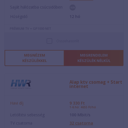
Saját hálózatba csúcsidőben
Hűségidő
12
hó
PRÉMIUM TV + GP1000 NET
Összehasonlít
MEGNÉZEM
MEGRENDELEM
KÉSZÜLÉKKEL
KÉSZÜLÉK NÉLKÜL
Alap ktv csomag + Start
internet
Havi díj
9 330
Ft
1-6.hó: 4655 Ft/hó
Letöltési sebesség
100
Mbit/s
TV csatorna
32
csatorna