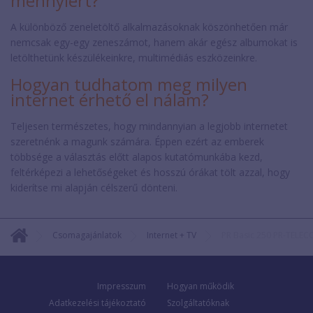
mennyiért?
A különböző zeneletöltő alkalmazásoknak köszönhetően már
nemcsak egy-egy zeneszámot, hanem akár egész albumokat is
letölthetünk készülékeinkre, multimédiás eszközeinkre.
Hogyan tudhatom meg milyen
internet érhető el nálam?
Teljesen természetes, hogy mindannyian a legjobb internetet
szeretnénk a magunk számára. Éppen ezért az emberek
többsége a választás előtt alapos kutatómunkába kezd,
feltérképezi a lehetőségeket és hosszú órákat tölt azzal, hogy
kiderítse mi alapján célszerű dönteni.
Csomagajánlatok
Internet + TV
PR Basic 250 PR-TELE
Impresszum
Hogyan működik
Adatkezelési tájékoztató
Szolgáltatóknak