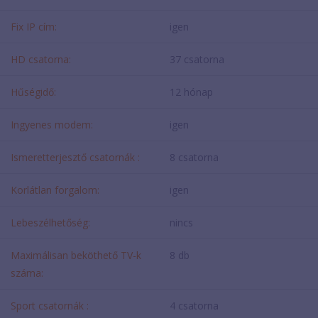
Fix IP cím:
igen
HD csatorna:
37 csatorna
Hűségidő:
12 hónap
Ingyenes modem:
igen
Ismeretterjesztő csatornák :
8 csatorna
Korlátlan forgalom:
igen
Lebeszélhetőség:
nincs
Maximálisan beköthető TV-k
8 db
száma:
Sport csatornák :
4 csatorna