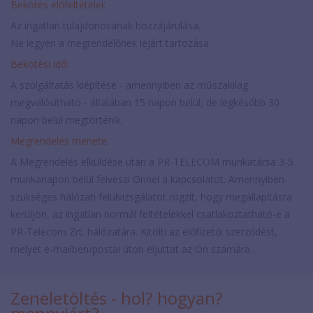
Bekötés előfeltételei:
Az ingatlan tulajdonosának hozzájárulása.
Ne legyen a megrendelőnek lejárt tartozása.
Bekötési idő:
A szolgáltatás kiépítése - amennyiben az műszakilag
megvalósítható - általában 15 napon belül, de legkésőbb 30
napon belül megtörténik.
Megrendelés menete:
A Megrendelés elküldése után a PR-TELECOM munkatársa 3-5
munkanapon belül felveszi Önnel a kapcsolatot. Amennyiben
szükséges hálózati felülvizsgálatot rögzít, hogy megállapításra
kerüljön, az ingatlan normál feltételekkel csatlakoztatható-e a
PR-Telecom Zrt. hálózatára. Kitölti az előfizetői szerződést,
melyet e-mailben/postai úton eljuttat az Ön számára.
Zeneletöltés - hol? hogyan?