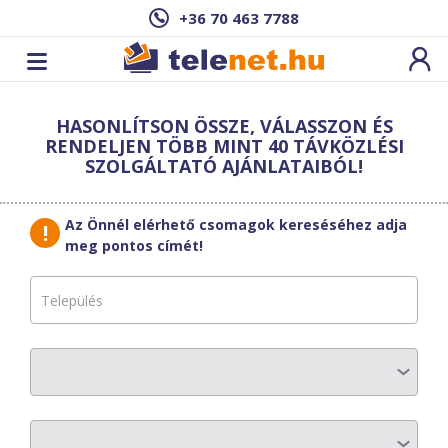
+36 70 463 7788
Cím: ,
HASONLÍTSON ÖSSZE, VÁLASSZON ÉS
Ez a csomag sajnos nem elérhető az Ön
RENDELJEN TÖBB MINT 40 TÁVKÖZLÉSI
címén.
Megnézem másik címen!
SZOLGÁLTATÓ AJÁNLATAIBÓL!
vissza a szolgáltatásokhoz
Az Önnél elérhető csomagok kereséséhez adja
meg pontos címét!
PR-TELECOM
PR Basic 250
Válassz hozzá készüléket!
Készülék rendelése esetén 2 év a