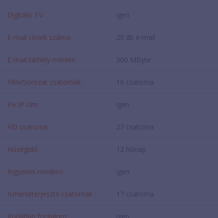
Digitális TV:
igen
E-mail címek száma:
20 db e-mail
E-mail tárhely mérete:
500 MByte
Film/Sorozat csatornák :
16 csatorna
Fix IP cím:
igen
HD csatorna:
27 csatorna
Hűségidő:
12 hónap
Ingyenes modem:
igen
Ismeretterjesztő csatornák :
17 csatorna
Korlátlan forgalom:
igen