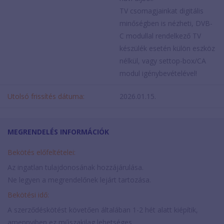
TV csomagjainkat digitális
minőségben is nézheti, DVB-
C modullal rendelkező TV
készülék esetén külön eszköz
nélkül, vagy settop-box/CA
modul igénybevételével!
Utolsó frissítés dátuma:
2026.01.15.
MEGRENDELÉS INFORMÁCIÓK
Bekötés előfeltételei:
Az ingatlan tulajdonosának hozzájárulása.
Ne legyen a megrendelőnek lejárt tartozása.
Bekötési idő:
A szerződéskötést követően általában 1-2 hét alatt kiépítik,
amennyiben ez műszakilag lehetséges.