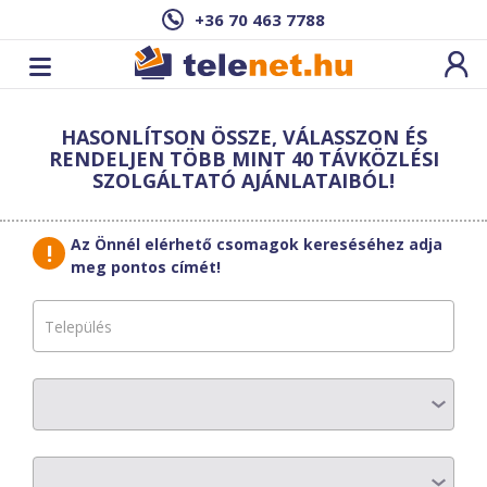
+36 70 463 7788
Cím: ,
HASONLÍTSON ÖSSZE, VÁLASSZON ÉS
Ez a csomag sajnos nem elérhető az Ön
RENDELJEN TÖBB MINT 40 TÁVKÖZLÉSI
címén.
Megnézem másik címen!
SZOLGÁLTATÓ AJÁNLATAIBÓL!
vissza a szolgáltatásokhoz
Az Önnél elérhető csomagok kereséséhez adja
meg pontos címét!
HWR-Telecom
Bővített TV +
OPTIMUM net +
Alap telefon
AZ ELŐFIZETÉS RÉSZLETEI
Havi díj
:
13620 Ft