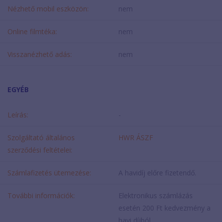
Nézhető mobil eszközön:
nem
Online filmtéka:
nem
Visszanézhető adás:
nem
EGYÉB
Leírás:
-
Szolgáltató általános
HWR ÁSZF
szerződési feltételei:
Számlafizetés ütemezése:
A havidíj előre fizetendő.
További információk:
Elektronikus számlázás
esetén 200 Ft kedvezmény a
havi díjból.