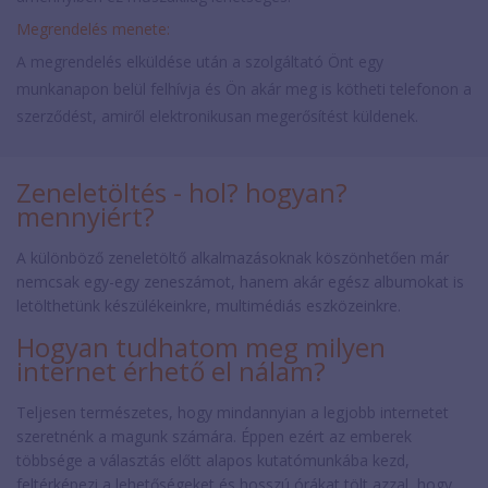
Megrendelés menete:
A megrendelés elküldése után a szolgáltató Önt egy
munkanapon belül felhívja és Ön akár meg is kötheti telefonon a
szerződést, amiről elektronikusan megerősítést küldenek.
Zeneletöltés - hol? hogyan?
mennyiért?
A különböző zeneletöltő alkalmazásoknak köszönhetően már
nemcsak egy-egy zeneszámot, hanem akár egész albumokat is
letölthetünk készülékeinkre, multimédiás eszközeinkre.
Hogyan tudhatom meg milyen
internet érhető el nálam?
Teljesen természetes, hogy mindannyian a legjobb internetet
szeretnénk a magunk számára. Éppen ezért az emberek
többsége a választás előtt alapos kutatómunkába kezd,
feltérképezi a lehetőségeket és hosszú órákat tölt azzal, hogy