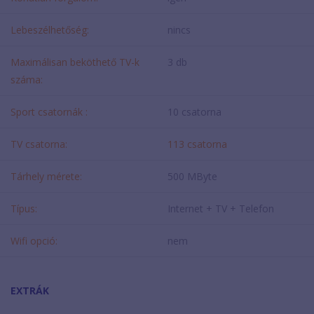
Lebeszélhetőség:
nincs
Maximálisan beköthető TV-k
3 db
száma:
Sport csatornák :
10 csatorna
TV csatorna:
113 csatorna
Tárhely mérete:
500 MByte
Típus:
Internet + TV + Telefon
Wifi opció:
nem
EXTRÁK