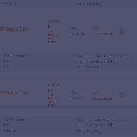
0 Ft/hó
Beltéri egység:
6 890
Ft
250
57
PR Basic 250
1-6.
Mbit/s
csatorna
hónap:
4890
Ft/hó
TV + Internet
Mobil hálózatba csúcsidőben:
0 Ft
Helyi hívás csúcsidőben:
0 Ft/hó
Beltéri egység:
6 890
Ft
150
57
PR Basic 150
1-6.
Mbit/s
csatorna
hónap:
4890
Ft/hó
TV + Internet
Mobil hálózatba csúcsidőben:
0 Ft
Helyi hívás csúcsidőben:
0 Ft/hó
Beltéri egység: