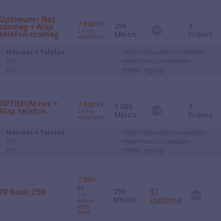
Optimum+ Net
7 060
Ft
250
3
csomag + Alap
1-6.hó:
telefon csomag
Mbit/s
Ft/perc
4000 Ft/hó
Internet + Telefon
Mobil hálózatba csúcsidőben:
0 Ft
Helyi hívás csúcsidőben:
0 Ft
Beltéri egység:
OPTIMUM net +
7 060
Ft
1 000
3
Alap telefon
1-6.hó:
Mbit/s
Ft/perc
4000 Ft/hó
Internet + Telefon
Mobil hálózatba csúcsidőben:
0 Ft
Helyi hívás csúcsidőben:
0 Ft
Beltéri egység:
7 890
Ft
250
57
PR Basic 250
1-6.
Mbit/s
csatorna
hónap:
4890
Ft/hó