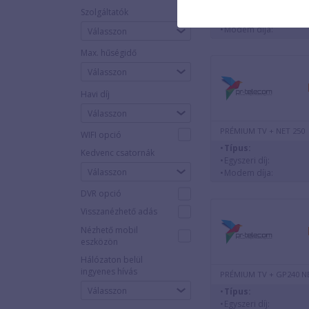
Típus:
Szolgáltatók
Egyszeri díj:
Modem díja:
Válasszon
Max. hűségidő
Havi díj
PRÉMIUM TV + NET 250
WIFI opció
Típus:
Kedvenc csatornák
Egyszeri díj:
Válasszon
Modem díja:
DVR opció
Visszanézhető adás
Nézhető mobil
eszközön
Hálózaton belül
ingyenes hívás
PRÉMIUM TV + GP240 N
Típus:
Egyszeri díj: