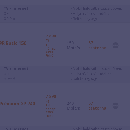
TV + Internet
Mobil hálózatba csúcsidőben:
0 Ft
Helyi hívás csúcsidőben:
0 Ft/hó
Beltéri egység:
7 890
Ft
150
57
PR Basic 150
1-6.
Mbit/s
csatorna
hónap:
4890
Ft/hó
TV + Internet
Mobil hálózatba csúcsidőben:
0 Ft
Helyi hívás csúcsidőben:
0 Ft/hó
Beltéri egység:
7 890
Ft
240
57
Prémium GP 240
1-6.
Mbit/s
csatorna
hónap:
4890
Ft/hó
ET
TV + Internet
Mobil hálózatba csúcsidőben: