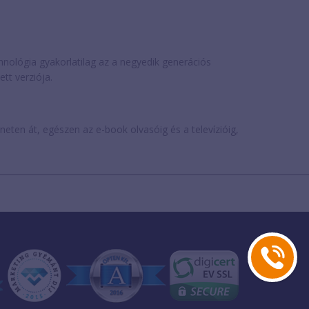
chnológia gyakorlatilag az a negyedik generációs
tt verziója.
rneten át, egészen az e-book olvasóig és a televízióig,