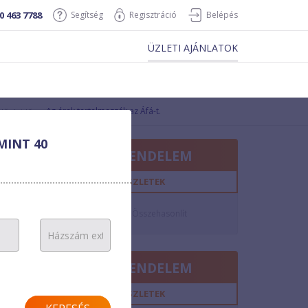
0 463 7788
Segítség
Regisztráció
Belépés
ÜZLETI AJÁNLATOK
Az árak tartalmazzák az Áfá-t.
Hűségidő
MINT 40
MEGRENDELEM
12
hó
RÉSZLETEK
38 Ft/perc
10 Ft/perc
Összehasonlít
n/a
MEGRENDELEM
12
hó
RÉSZLETEK