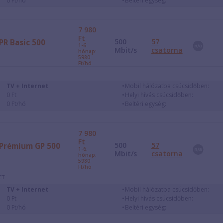
0 Ft/hó
Beltéri egység:
7 980
Ft
500
57
PR Basic 500
1-6.
Mbit/s
csatorna
hónap:
5980
Ft/hó
TV + Internet
Mobil hálózatba csúcsidőben:
0 Ft
Helyi hívás csúcsidőben:
0 Ft/hó
Beltéri egység:
7 980
Ft
500
57
Prémium GP 500
1-6.
Mbit/s
csatorna
hónap:
5980
Ft/hó
ET
TV + Internet
Mobil hálózatba csúcsidőben:
0 Ft
Helyi hívás csúcsidőben:
0 Ft/hó
Beltéri egység: