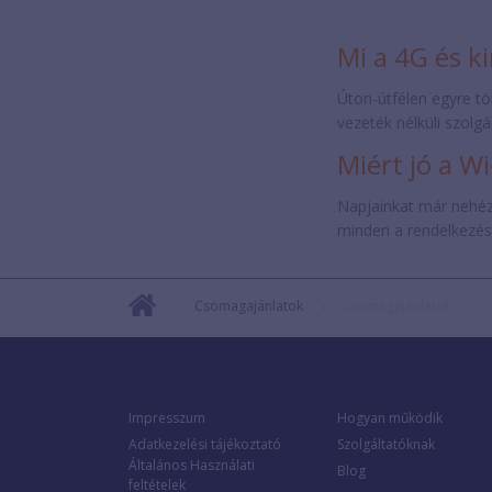
Mi a 4G és k
Úton-útfélen egyre tö
vezeték nélküli szolgá
Miért jó a Wi
Napjainkat már nehéz e
minden a rendelkezésü
Csomagajánlatok
Csomagajánlatok
Impresszum
Hogyan működik
Adatkezelési tájékoztató
Szolgáltatóknak
Általános Használati
Blog
feltételek