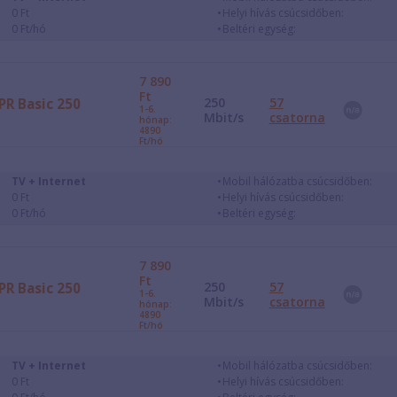
0 Ft
Helyi hívás csúcsidőben:
0 Ft/hó
Beltéri egység:
7 890
Ft
250
57
PR Basic 250
1-6.
Mbit/s
csatorna
hónap:
4890
Ft/hó
TV + Internet
Mobil hálózatba csúcsidőben:
0 Ft
Helyi hívás csúcsidőben:
0 Ft/hó
Beltéri egység:
7 890
Ft
250
57
PR Basic 250
1-6.
Mbit/s
csatorna
hónap:
4890
Ft/hó
TV + Internet
Mobil hálózatba csúcsidőben:
0 Ft
Helyi hívás csúcsidőben: