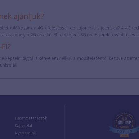
inek ajánljuk?
bbet találkozunk a 4G kifejezéssel, de vajon mit is jelent ez? A 4G te
ltatás, amely a 2G és a később elterjedt 3G rendszerek továbbfejleszte
-Fi?
lképzelni digitális kényelem nélkül, a mobiltelefontól kezdve az inte
nkre áll.
Hasznos tanácsok
Kapcsolat
Nyerteseink