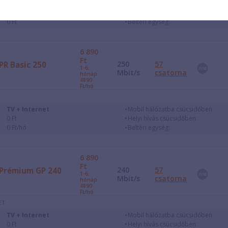
Internet + Telefon
Mobil hálózatba csúcsidőben:
0 Ft
Helyi hívás csúcsidőben:
0 Ft
Beltéri egység:
6 890
Ft
250
57
PR Basic 250
1-6.
Mbit/s
csatorna
hónap:
4890
Ft/hó
TV + Internet
Mobil hálózatba csúcsidőben:
0 Ft
Helyi hívás csúcsidőben:
0 Ft/hó
Beltéri egység:
6 890
Ft
240
57
Prémium GP 240
1-6.
Mbit/s
csatorna
hónap:
4890
Ft/hó
ET
TV + Internet
Mobil hálózatba csúcsidőben:
0 Ft
Helyi hívás csúcsidőben: