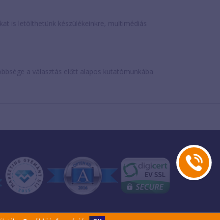
is letölthetünk készülékeinkre, multimédiás
öbbsége a választás előtt alapos kutatómunkába