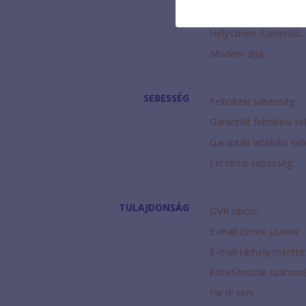
HD Beltéri egység:
Helyszínen fizetendő:
Modem díja:
SEBESSÉG
Feltöltési sebesség:
Garantált feltöltési s
Garantált letöltési se
Letöltési sebesség:
TULAJDONSÁG
DVR opció:
E-mail címek száma:
E-mail tárhely mérete
Film/Sorozat csatorná
Fix IP cím: