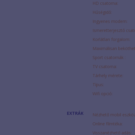
HD csatorna:
Hűségidő:
Ingyenes modem:
Ismeretterjesztő csat
Korlátlan forgalom:
Maximálisan beköthe
Sport csatornák :
TV csatorna:
Tárhely mérete:
Típus:
Wifi opció:
EXTRÁK
Nézhető mobil eszkö
Online filmtéka:
Visszanézhető adás: