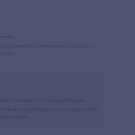
zetendő.
lázás esetén 200 Ft kedvezmény a havi díjból.
00 Ft/hó
építik, amennyiben ez műszakilag lehetséges.
unkanapon belül felhívja és Ön akár meg is kötheti
ítést küldenek.