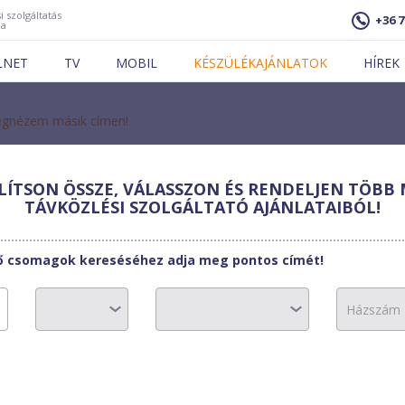
i szolgáltatás
+36 7
ja
LNET
TV
MOBIL
KÉSZÜLÉKAJÁNLATOK
HÍREK
gnézem másik címen!
ÍTSON ÖSSZE, VÁLASSZON ÉS RENDELJEN TÖBB 
-COM
TÁVKÖZLÉSI SZOLGÁLTATÓ AJÁNLATAIBÓL!
 TV csomag + TEMPO50
tő csomagok kereséséhez adja meg pontos címét!
12320 Ft
300 Ft/hó
1-3.hó: 6160 Ft/h
0 Ft