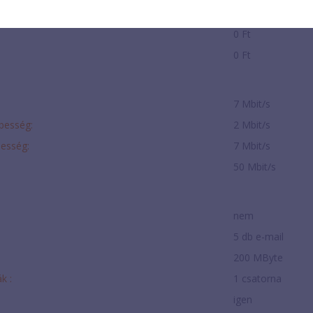
500 Ft/hó
0 Ft
0 Ft
7 Mbit/s
ebesség:
2 Mbit/s
besség:
7 Mbit/s
50 Mbit/s
nem
5 db e-mail
:
200 MByte
k :
1 csatorna
igen