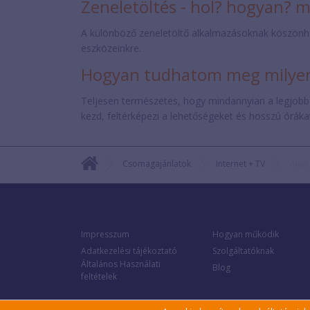
Zeneletöltés - hol? hogyan? 
A különböző zeneletöltő alkalmazásoknak köszönh
eszközeinkre.
Hogyan tudhatom meg milyen 
Teljesen természetes, hogy mindannyian a legjobb
kezd, feltérképezi a lehetőségeket és hosszú órákat 
Csomagajánlatok
Internet + TV
Alap
Impresszum
Hogyan működik
Adatkezelési tájékoztató
Szolgáltatóknak
Általános Használati
Blog
feltételek