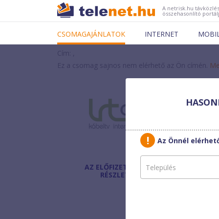
A netrisk.hu távközlés
összehasonlító portál
CSOMAGAJÁNLATOK
INTERNET
MOBI
Cím: ,
Ez a csomag sajnos nem elérhető az Ön címén.
Me
HASONL
LRT
Alap
Az Önnél elérhe
AZ ELŐFIZETÉS
Havi díj
:
RÉSZLETEI
Beltéri egység:
Bónusz:
Egyszeri díj: