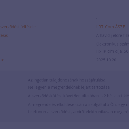
-
szerződési feltételei:
LRT-Com ÁSZF
ése:
A havidíj előre fi
Elektronikus szám
Fix IP cím díja: 5
ma:
2025.10.20.
Az ingatlan tulajdonosának hozzájárulása.
Ne legyen a megrendelőnek lejárt tartozása.
A szerződéskötést követően általában 1-2 hét alatt ki
A megrendelés elküldése után a szolgáltató Önt egy m
telefonon a szerződést, amiről elektronikusan megerős