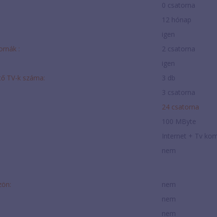
0 csatorna
12 hónap
igen
ornák :
2 csatorna
igen
tő TV-k száma:
3 db
3 csatorna
24 csatorna
100 MByte
Internet + Tv ko
nem
zön:
nem
nem
nem