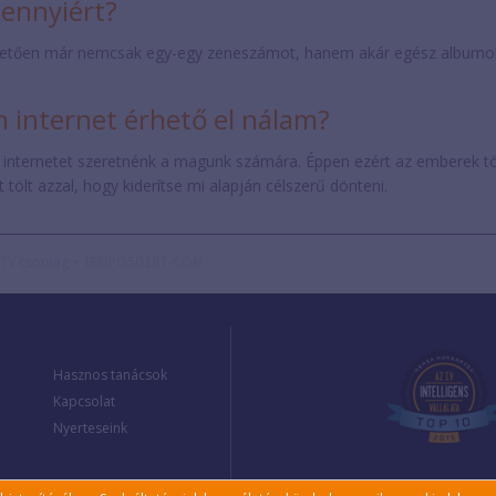
mennyiért?
etően már nemcsak egy-egy zeneszámot, hanem akár egész albumokat 
internet érhető el nálam?
 internetet szeretnénk a magunk számára. Éppen ezért az emberek t
tölt azzal, hogy kiderítse mi alapján célszerű dönteni.
 TV csomag + TEMPO50 LRT-COM
Hasznos tanácsok
Kapcsolat
Nyerteseink