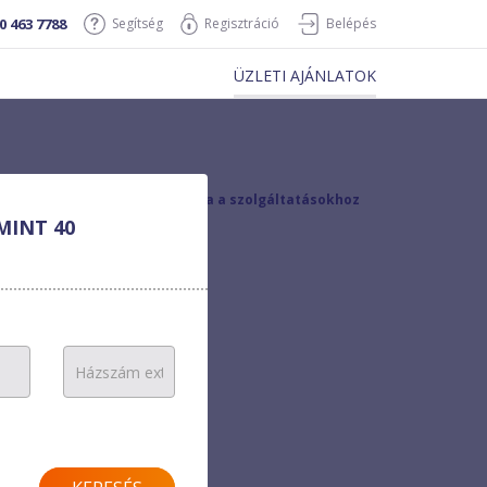
0 463 7788
Segítség
Regisztráció
Belépés
ÜZLETI AJÁNLATOK
vissza a szolgáltatásokhoz
MINT 40
ó