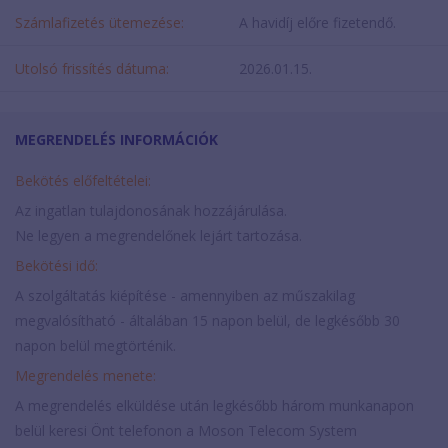
Számlafizetés ütemezése:
A havidíj előre fizetendő.
Utolsó frissítés dátuma:
2026.01.15.
MEGRENDELÉS INFORMÁCIÓK
Bekötés előfeltételei:
Az ingatlan tulajdonosának hozzájárulása.
Ne legyen a megrendelőnek lejárt tartozása.
Bekötési idő:
A szolgáltatás kiépítése - amennyiben az műszakilag
megvalósítható - általában 15 napon belül, de legkésőbb 30
napon belül megtörténik.
Megrendelés menete:
A megrendelés elküldése után legkésőbb három munkanapon
belül keresi Önt telefonon a Moson Telecom System