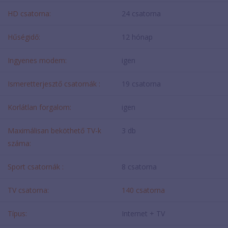
HD csatorna:
24 csatorna
Hűségidő:
12 hónap
Ingyenes modem:
igen
Ismeretterjesztő csatornák :
19 csatorna
Korlátlan forgalom:
igen
Maximálisan beköthető TV-k
3 db
száma:
Sport csatornák :
8 csatorna
TV csatorna:
140 csatorna
Típus:
Internet + TV