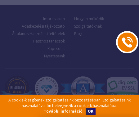
Impresszum
Hogyan működik
Adatkezelési tájékoztató
Szolgáltatóknak
Általános Használati feltételek
Blog
Hasznos tanácsok
Kapcsolat
Nyerteseink
A cookie-k segítenek szolgáltatásaink biztosításában. Szolgáltatásaink
használatával ön beleegyezik a cookie-k használatába.
OK
További információ
Kérjen visszahívást!