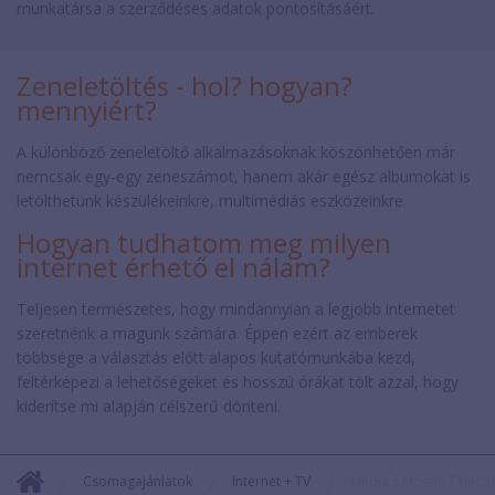
munkatársa a szerződéses adatok pontosításáért.
Zeneletöltés - hol? hogyan?
mennyiért?
A különböző zeneletöltő alkalmazásoknak köszönhetően már
nemcsak egy-egy zeneszámot, hanem akár egész albumokat is
letölthetünk készülékeinkre, multimédiás eszközeinkre.
Hogyan tudhatom meg milyen
internet érhető el nálam?
Teljesen természetes, hogy mindannyian a legjobb internetet
szeretnénk a magunk számára. Éppen ezért az emberek
többsége a választás előtt alapos kutatómunkába kezd,
feltérképezi a lehetőségeket és hosszú órákat tölt azzal, hogy
kiderítse mi alapján célszerű dönteni.
Csomagajánlatok
Internet + TV
Média S Moson Teleco