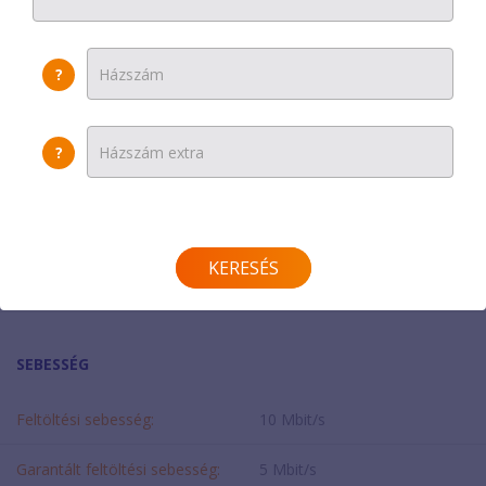
Havi díj
:
9500 Ft
?
Beltéri egység:
0 Ft
Egyszeri díj:
0 Ft
?
Helyszínen fizetendő:
0 Ft
Modem díja:
0 Ft
KERESÉS
További beltéri egység:
0 Ft/hó
SEBESSÉG
Feltöltési sebesség:
10 Mbit/s
Garantált feltöltési sebesség:
5 Mbit/s