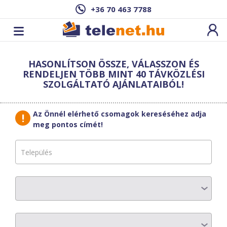
+36 70 463 7788
Cím: ,
HASONLÍTSON ÖSSZE, VÁLASSZON ÉS
Ez a csomag sajnos nem elérhető az Ön
RENDELJEN TÖBB MINT 40 TÁVKÖZLÉSI
címén.
Megnézem másik címen!
SZOLGÁLTATÓ AJÁNLATAIBÓL!
vissza a szolgáltatásokhoz
Az Önnél elérhető csomagok kereséséhez adja
meg pontos címét!
Moson Telecom
System
Média S
AZ ELŐFIZETÉS RÉSZLETEI