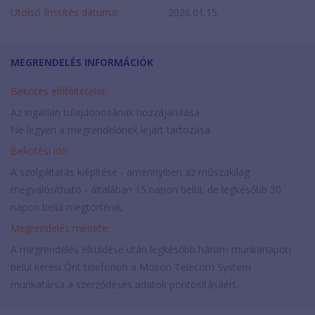
Utolsó frissítés dátuma:
2026.01.15.
MEGRENDELÉS INFORMÁCIÓK
Bekötés előfeltételei:
Az ingatlan tulajdonosának hozzájárulása.
Ne legyen a megrendelőnek lejárt tartozása.
Bekötési idő:
A szolgáltatás kiépítése - amennyiben az műszakilag
megvalósítható - általában 15 napon belül, de legkésőbb 30
napon belül megtörténik.
Megrendelés menete:
A megrendelés elküldése után legkésőbb három munkanapon
belül keresi Önt telefonon a Moson Telecom System
munkatársa a szerződéses adatok pontosításáért.