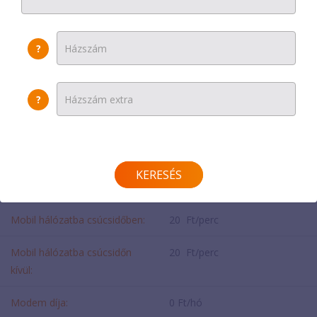
Havi díj
:
11190 Ft
?
Beltéri egység:
0 Ft/hó
Egyszeri díj:
0 Ft
?
Helyi hívás csúcsidőben:
10 Ft/perc
Helyi hívás csúcsidőn kívül:
10 Ft/perc
KERESÉS
Kapcsolási díj:
0 Ft/hívás
Mobil hálózatba csúcsidőben:
20 Ft/perc
Mobil hálózatba csúcsidőn
20 Ft/perc
kívül:
Modem díja:
0 Ft/hó