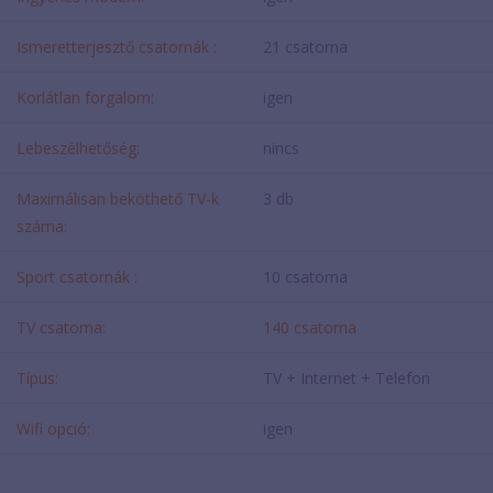
Ismeretterjesztő csatornák :
21 csatorna
Korlátlan forgalom:
igen
Lebeszélhetőség:
nincs
Maximálisan beköthető TV-k
3 db
száma:
Sport csatornák :
10 csatorna
TV csatorna:
140 csatorna
Típus:
TV + Internet + Telefon
Wifi opció:
igen