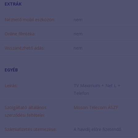
EXTRÁK
Nézhető mobil eszközön:
nem
Online filmtéka:
nem
Visszanézhető adás:
nem
EGYÉB
Leírás:
TV Maximum + Net L +
Telefon
Szolgáltató általános
Moson Telecom ÁSZF
szerződési feltételei:
Számlafizetés ütemezése:
A havidíj előre fizetendő.