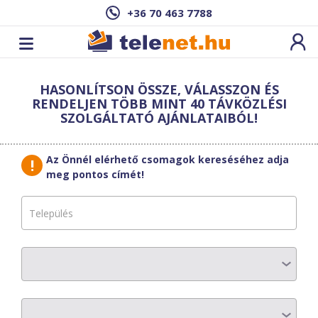
+36 70 463 7788
Cím: ,
HASONLÍTSON ÖSSZE, VÁLASSZON ÉS
Ez a csomag sajnos nem elérhető az Ön
RENDELJEN TÖBB MINT 40 TÁVKÖZLÉSI
címén.
Megnézem másik címen!
SZOLGÁLTATÓ AJÁNLATAIBÓL!
vissza a szolgáltatásokhoz
Az Önnél elérhető csomagok kereséséhez adja
meg pontos címét!
Moson Telecom
System
Puzzle Trió L
AZ ELŐFIZETÉS RÉSZLETEI