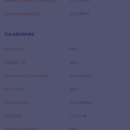
Garantált letöltési sebesség:
250 Mbit/s
Letöltési sebesség:
500 Mbit/s
TULAJDONSÁG
DVR opció:
nem
Digitális TV:
igen
Film/Sorozat csatornák :
25 csatorna
Fix IP cím:
igen
HD csatorna:
24 csatorna
Hűségidő:
12 hónap
Ingyenes modem:
igen