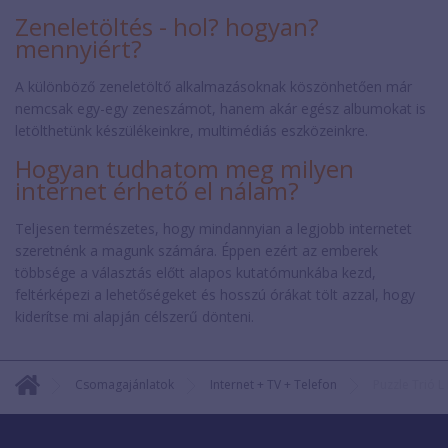
Zeneletöltés - hol? hogyan?
mennyiért?
A különböző zeneletöltő alkalmazásoknak köszönhetően már
nemcsak egy-egy zeneszámot, hanem akár egész albumokat is
letölthetünk készülékeinkre, multimédiás eszközeinkre.
Hogyan tudhatom meg milyen
internet érhető el nálam?
Teljesen természetes, hogy mindannyian a legjobb internetet
szeretnénk a magunk számára. Éppen ezért az emberek
többsége a választás előtt alapos kutatómunkába kezd,
feltérképezi a lehetőségeket és hosszú órákat tölt azzal, hogy
kiderítse mi alapján célszerű dönteni.
Csomagajánlatok
Internet + TV + Telefon
Puzzle Trió 