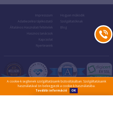
Impresszum
Hogyan működik
Adatkezelési tájékoztató
Szolgáltatóknak
Általános Használati feltételek
Blog
Hasznos tanácsok
Kapcsolat
Nyerteseink
A cookie-k segítenek szolgáltatásaink biztosításában. Szolgáltatásaink
használatával ön beleegyezik a cookie-k használatába.
OK
További információ
Kérjen visszahívást!