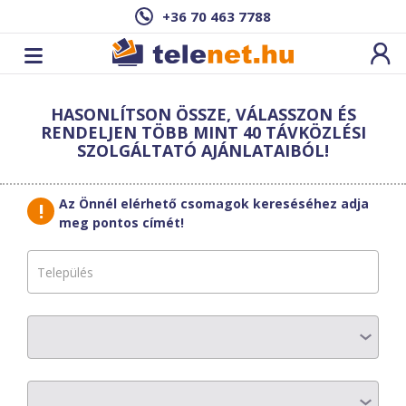
+36 70 463 7788
Cím: ,
HASONLÍTSON ÖSSZE, VÁLASSZON ÉS
Ez a csomag sajnos nem elérhető az Ön
RENDELJEN TÖBB MINT 40 TÁVKÖZLÉSI
címén.
Megnézem másik címen!
SZOLGÁLTATÓ AJÁNLATAIBÓL!
vissza a szolgáltatásokhoz
Az Önnél elérhető csomagok kereséséhez adja
meg pontos címét!
Moson Telecom
System
Média M 200 Mbit
AZ ELŐFIZETÉS RÉSZLETEI