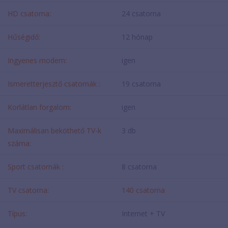
HD csatorna:
24 csatorna
Hűségidő:
12 hónap
Ingyenes modem:
igen
Ismeretterjesztő csatornák :
19 csatorna
Korlátlan forgalom:
igen
Maximálisan beköthető TV-k
3 db
száma:
Sport csatornák :
8 csatorna
TV csatorna:
140 csatorna
Típus:
Internet + TV