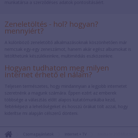
munkatársa a szerződéses adatok pontosításáért.
Zeneletöltés - hol? hogyan?
mennyiért?
A különböző zeneletöltő alkalmazásoknak köszönhetően már
nemcsak egy-egy zeneszámot, hanem akár egész albumokat is
letölthetünk készülékeinkre, multimédiás eszközeinkre.
Hogyan tudhatom meg milyen
internet érhető el nálam?
Teljesen természetes, hogy mindannyian a legjobb internetet
szeretnénk a magunk számára. Éppen ezért az emberek
többsége a választás előtt alapos kutatómunkába kezd,
feltérképezi a lehetőségeket és hosszú órákat tölt azzal, hogy
kiderítse mi alapján célszerű dönteni.
Csomagajánlatok
Internet + TV
Média M 200 Mbit Mos