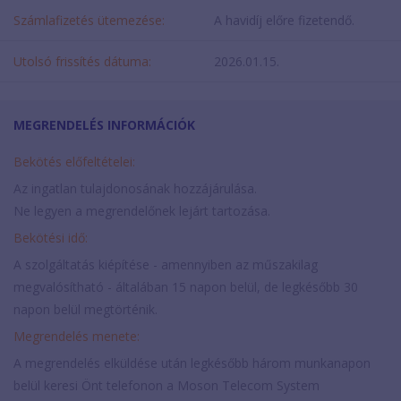
Számlafizetés ütemezése:
A havidíj előre fizetendő.
Utolsó frissítés dátuma:
2026.01.15.
MEGRENDELÉS INFORMÁCIÓK
Bekötés előfeltételei:
Az ingatlan tulajdonosának hozzájárulása.
Ne legyen a megrendelőnek lejárt tartozása.
Bekötési idő:
A szolgáltatás kiépítése - amennyiben az műszakilag
megvalósítható - általában 15 napon belül, de legkésőbb 30
napon belül megtörténik.
Megrendelés menete:
A megrendelés elküldése után legkésőbb három munkanapon
belül keresi Önt telefonon a Moson Telecom System