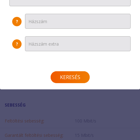
Havi díj
:
11500 Ft
?
Beltéri egység:
0 Ft
Egyszeri díj:
0 Ft
?
Helyszínen fizetendő:
0 Ft
Modem díja:
0 Ft
KERESÉS
További beltéri egység:
0 Ft/hó
SEBESSÉG
Feltöltési sebesség:
100 Mbit/s
Garantált feltöltési sebesség:
15 Mbit/s