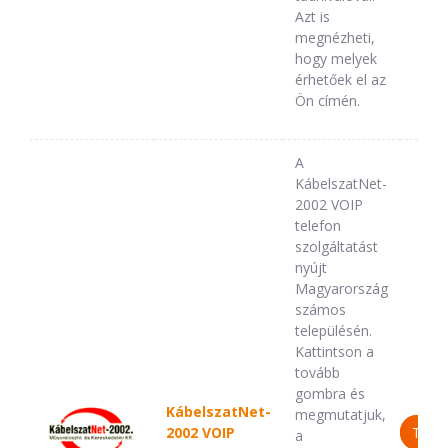
Azt is
megnézheti,
hogy melyek
érhetőek el az
Ön címén.
A
KábelszatNet-
2002 VOIP
telefon
szolgáltatást
nyújt
Magyarország
számos
településén.
Kattintson a
tovább
gombra és
KábelszatNet-
megmutatjuk,
2002 VOIP
TOV
a