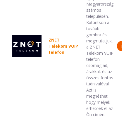
Magyarország
számos
településén.
Kattintson a
tovább
gombra és
ZNET
megmutatjuk,
Telekom VOIP
TOV
a ZNET
telefon
Telekom VOIP
telefon
csomagjait,
árakkal, és az
összes fontos
tudnivalóval.
Azt is
megnézheti,
hogy melyek
érhetőek el az
Ön címén.