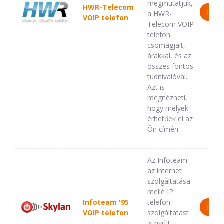
megmutatjuk,
HWR-Telecom
TOV
a HWR-
VOIP telefon
Telecom VOIP
telefon
csomagjait,
árakkal, és az
összes fontos
tudnivalóval.
Azt is
megnézheti,
hogy melyek
érhetőek el az
Ön címén.
Az Infoteam
az internet
szolgáltatása
mellé IP
Infoteam '95
telefon
TOV
VOIP telefon
szolgáltatást
is nyújt