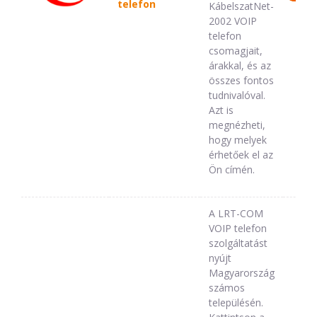
telefon
KábelszatNet-
2002 VOIP
telefon
csomagjait,
árakkal, és az
összes fontos
tudnivalóval.
Azt is
megnézheti,
hogy melyek
érhetőek el az
Ön címén.
A LRT-COM
VOIP telefon
szolgáltatást
nyújt
Magyarország
számos
településén.