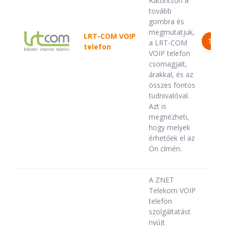
Kattintson a
tovább
gombra és
megmutatjuk,
LRT-COM VOIP
TOV
a LRT-COM
telefon
VOIP telefon
csomagjait,
árakkal, és az
összes fontos
tudnivalóval.
Azt is
megnézheti,
hogy melyek
érhetőek el az
Ön címén.
A ZNET
Telekom VOIP
telefon
szolgáltatást
nyújt