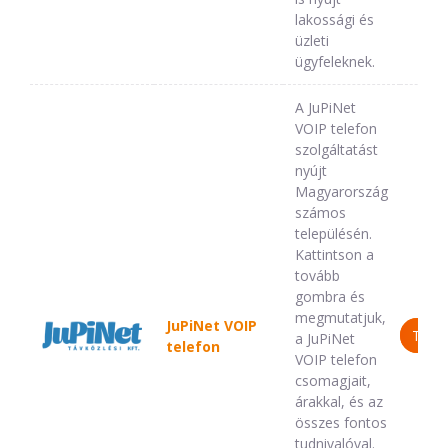
lakossági és
üzleti
ügyfeleknek.
A JuPiNet
VOIP telefon
szolgáltatást
nyújt
Magyarország
számos
településén.
Kattintson a
tovább
gombra és
megmutatjuk,
JuPiNet VOIP
TOV
a JuPiNet
telefon
VOIP telefon
csomagjait,
árakkal, és az
összes fontos
tudnivalóval.