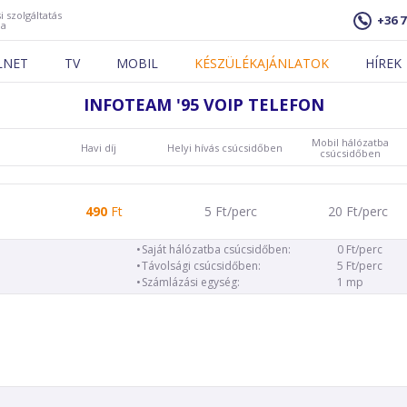
i szolgáltatás
+36 7
ja
LNET
TV
MOBIL
KÉSZÜLÉKAJÁNLATOK
HÍREK
INFOTEAM '95 VOIP TELEFON
Mobil hálózatba
Havi díj
Helyi hívás csúcsidőben
csúcsidőben
490
Ft
5 Ft/perc
20 Ft/perc
Saját hálózatba csúcsidőben:
0 Ft/perc
Távolsági csúcsidőben:
5 Ft/perc
Számlázási egység:
1 mp