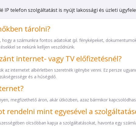
 IP telefon szolgáltatást is nyújt lakossági és üzleti ügyfel
hőkben tárolni?
a, hogy a számunkra fontos adatokat (pl. fényképeket, dokumentumok
tésekkel se nekünk kelljen vesződnünk.
szánt internet- vagy TV előfizetésnél?
 az internetet albérletben szeretnék igénybe venni. Ez persze ugyanúg
szükségessége és a hűségidő.
ternet?
yen, megfizethető áron, akár útközben, azaz bármikor kapcsolódhas
t rendelni mint egyesével a szolgáltatás
sszességében olcsóbban kapja a szolgáltatásokat, havonta egy számláv