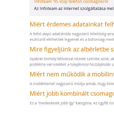
Infoteam '95 voip telefon csomagokról
Az Infoteam az internet szolgáltatása mellé
Miért érdemes adatainkat fel
A felhő alapú adattárolás nagyszerű lehetőség arr
eszközről elérhetőek legyenek és a biztonsági men
Mire figyeljünk az albérletbe 
Gyakran komoly kihívással néznek szembe azok, akik
probléma van ezekkel: a tulajdonosi hozzájárulás 
Miért nem működik a mobilin
A mobilinternet nagyszerű módja annak, hogy könn
Miért jobb kombinált csomago
Ez a “mindenkinek jobb így” kategória. Az ügyfél ö