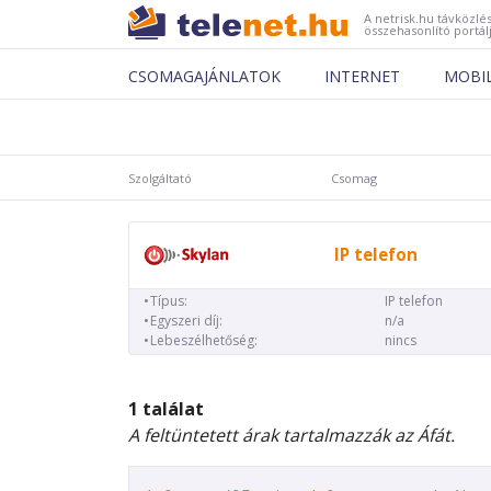
A netrisk.hu távközlés
összehasonlító portál
CSOMAGAJÁNLATOK
INTERNET
MOBI
Szolgáltató
Csomag
IP telefon
Típus:
IP telefon
Egyszeri díj:
n/a
Lebeszélhetőség:
nincs
1 találat
A feltüntetett árak tartalmazzák az Áfát.