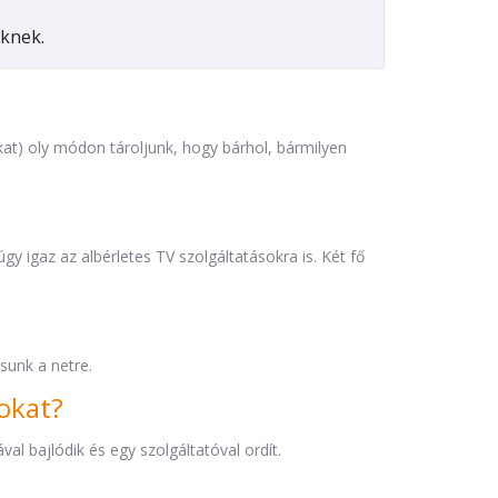
eknek.
at) oly módon tároljunk, hogy bárhol, bármilyen
y igaz az albérletes TV szolgáltatásokra is. Két fő
sunk a netre.
okat?
al bajlódik és egy szolgáltatóval ordít.