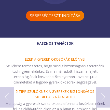
SEBESSÉGTESZT INDÍTÁSA
HASZNOS TANÁCSOK
EZEK A GYEREK OKOSÓRÁK ELŐNYEI
Szülőként természetes, hogy mindig biztonságban szeretnénk
tudni gyermekünket. Ez ma már adott, hiszen a fejlett
technológiának köszönhetően nyomon követhetjük a
csemetéket a legjobb gyerek okosórák segítségével.
5 TIPP SZÜLŐKNEK A GYEREKEK BIZTONSÁGOS
MOBILHASZNÁLATÁHOZ
Manapság a gyerekek szinte okostelefonnal a kezükben nőnek
fel, és előbb-utóbb eljön az a pillanat is, amikor el kell