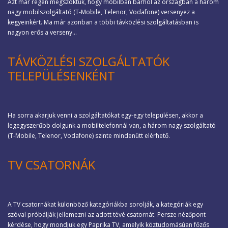
Azt már régen megszoktuk, hogy mobilban bárhol az országban a három
nagy mobilszolgáltató (T-Mobile, Telenor, Vodafone) versenyez a
kegyeinkért. Ma már azonban a többi távközlési szolgáltatásban is
nagyon erős a verseny...
TÁVKÖZLÉSI SZOLGÁLTATÓK
TELEPÜLÉSENKÉNT
Ha sorra akarjuk venni a szolgáltatókat egy-egy településen, akkor a
legegyszerűbb dolgunk a mobiltelefonnál van, a három nagy szolgáltató
(T-Mobile, Telenor, Vodafone) szinte mindenütt elérhető.
TV CSATORNÁK
A TV csatornákat különböző kategóriákba sorolják, a kategóriák egy
szóval próbálják jellemezni az adott tévé csatornát. Persze nézőpont
kérdése, hogy mondjuk egy Paprika TV, amelyik köztudomásúan főzős