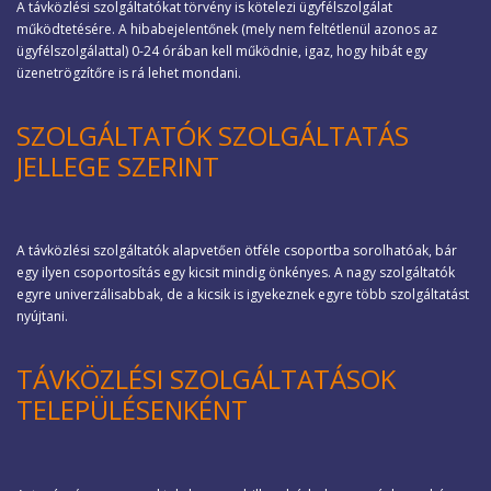
A távközlési szolgáltatókat törvény is kötelezi ügyfélszolgálat
működtetésére. A hibabejelentőnek (mely nem feltétlenül azonos az
ügyfélszolgálattal) 0-24 órában kell működnie, igaz, hogy hibát egy
üzenetrögzítőre is rá lehet mondani.
SZOLGÁLTATÓK SZOLGÁLTATÁS
JELLEGE SZERINT
A távközlési szolgáltatók alapvetően ötféle csoportba sorolhatóak, bár
egy ilyen csoportosítás egy kicsit mindig önkényes. A nagy szolgáltatók
egyre univerzálisabbak, de a kicsik is igyekeznek egyre több szolgáltatást
nyújtani.
TÁVKÖZLÉSI SZOLGÁLTATÁSOK
TELEPÜLÉSENKÉNT