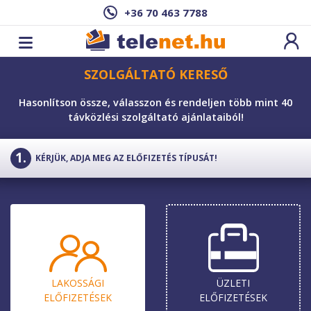
+36 70 463 7788
SZOLGÁLTATÓ KERESŐ
Hasonlítson össze, válasszon és rendeljen több mint 40
távközlési szolgáltató ajánlataiból!
KÉRJÜK, ADJA MEG AZ ELŐFIZETÉS TÍPUSÁT!
LAKOSSÁGI
ÜZLETI
ELŐ­FIZETÉSEK
ELŐ­FIZETÉSEK