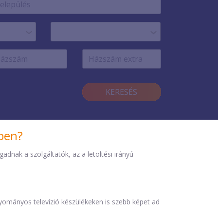
KERESÉS
iben?
dnak a szolgáltatók, az a letöltési irányú
agyományos televízió készülékeken is szebb képet ad