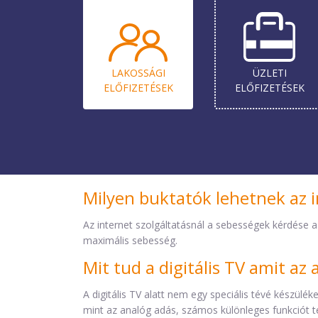
LAKOSSÁGI
ÜZLETI
ELŐ­FIZETÉSEK
ELŐ­FIZETÉSEK
Milyen buktatók lehetnek az i
Az internet szolgáltatásnál a sebességek kérdése a
maximális sebesség.
Mit tud a digitális TV amit a
A digitális TV alatt nem egy speciális tévé készül
mint az analóg adás, számos különleges funkciót t