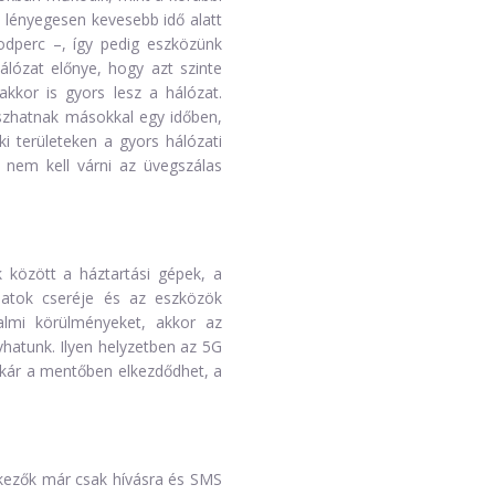
t lényegesen kevesebb idő alatt
odperc –, így pedig eszközünk
lózat előnye, hogy azt szinte
akkor is gyors lesz a hálózat.
tszhatnak másokkal egy időben,
ki területeken a gyors hálózati
n nem kell várni az üvegszálas
 között a háztartási gépek, a
datok cseréje és az eszközök
almi körülményeket, akkor az
vhatunk. Ilyen helyzetben az 5G
 akár a mentőben elkezdődhet, a
lkezők már csak hívásra és SMS