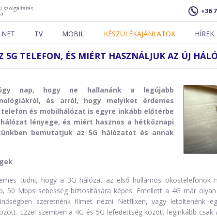
i szolgáltatás
+36 7
ja
LNET
TV
MOBIL
KÉSZÜLÉKAJÁNLATOK
HÍREK
AZ 5G TELEFON, ÉS MIÉRT HASZNÁLJUK AZ ÚJ HÁL
úgy nap, hogy ne hallanánk a legújabb
ológiákról, és arról, hogy melyiket érdemes
 telefon és mobilhálózat is egyre inkább előtérbe
a hálózat lényege, és miért hasznos a hétköznapi
künkben bemutatjuk az 5G hálózatot és annak
égek
demes tudni, hogy a 3G hálózat az első hullámos okostelefonok 
b, 50 Mbps sebesség biztosítására képes. Emellett a 4G már olyan 
őségben szeretnénk filmet nézni Netflixen, vagy letöltenénk eg
özött. Ezzel szemben a 4G és 5G lefedettség között leginkább csak 