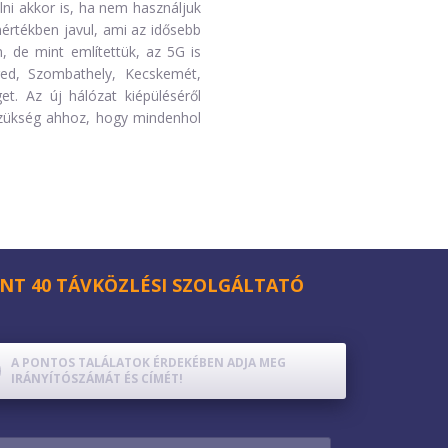
ni akkor is, ha nem használjuk
mértékben javul, ami az idősebb
n, de mint említettük, az 5G is
eged, Szombathely, Kecskemét,
t. Az új hálózat kiépüléséről
szükség ahhoz, hogy mindenhol
NT 40 TÁVKÖZLÉSI SZOLGÁLTATÓ
A PONTOS TALÁLATOK ÉRDEKÉBEN ADJA MEG
IRÁNYÍTÓSZÁMÁT ÉS CÍMÉT!