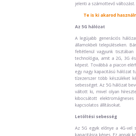
jelenti a számottevő változást.
Te is ki akarod használ
Az 5G hálózat
A legújabb generációs hálóz
államokbeli településeken. B
feltétlenül vagyunk tisztába
technológia, amit a 2G, 3G és
képest. Továbbá a piacon elér
egy nagy kapacitású hálózat tu
tízezerszer több készüléket k
sebességet. Az 5G hálózat be
váltott ki, mivel olyan híres
kibocsátott elektromágnese
kapcsolatos állításokat.
Letöltési sebesség
Az 5G egyik előnye a 4G-vel 
kapacitásra képes. Ez annak 