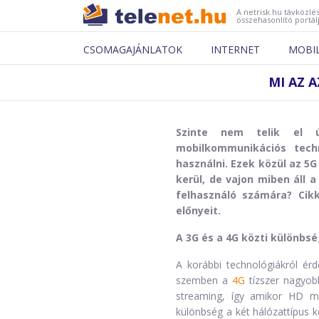
A netrisk.hu távközlés
összehasonlító portál
CSOMAGAJÁNLATOK
INTERNET
MOBI
MI AZ 
Szinte nem telik el 
mobilkommunikációs techn
használni. Ezek közül az 5G
kerül, de vajon miben áll 
felhasználó számára? Cik
előnyeit.
A 3G és a 4G közti különbs
A korábbi technológiákról ér
szemben a
4G
tízszer nagyob
streaming, így amikor HD min
különbség a két hálózattípus k