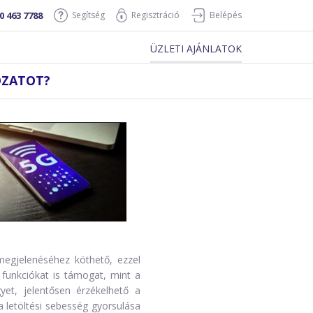
0 463 7788
Segítség
Regisztráció
Belépés
ÜZLETI AJÁNLATOK
ÓZATOT?
megjelenéséhez köthető, ezzel
funkciókat is támogat, mint a
yet, jelentősen érzékelhető a
a letöltési sebesség gyorsulása