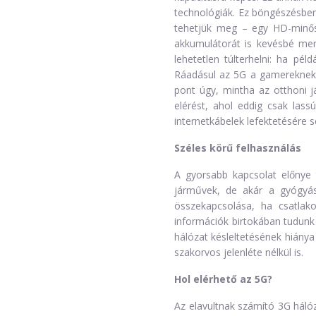
technológiák. Ez böngészésben 
tehetjük meg – egy HD-minősé
akkumulátorát is kevésbé mer
lehetetlen túlterhelni: ha pé
Ráadásul az 5G a gamereknek i
pont úgy, mintha az otthoni já
elérést, ahol eddig csak lass
internetkábelek lefektetésére 
Széles körű felhasználás
A gyorsabb kapcsolat előnye 
járművek, de akár a gyógyás
összekapcsolása, ha csatlak
információk birtokában tudunk 
hálózat késleltetésének hiánya
szakorvos jelenléte nélkül is.
Hol elérhető az 5G?
Az elavultnak számító 3G háló