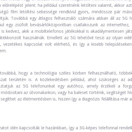
előrelépést jelent: ha például szeretnénk letölteni valamit, akkor az
gű film letöltési sebessége rendkívül gyors, mindössze pár más
ítjük. Továbbá egy átlagos felhasználó számára abban áll az 5G há
ldául egy zsúfolt bevásárlóközpontban csatlakozunk az internethez, 
s kedvez, akik a mobiltelefonos játékokkal is akadálymentesen já
tékkonzolt használnák. Emellett az 5G lehetővé teszi az olyan vidé
ú, vezetékes kapcsolat volt elérhető, és így a kisebb településeke
sem.
továbbá, hogy a technológia széles körben felhasználható, többek
zat területén is. A közlekedésben például, ahol szükséges az a
oztatjuk az 5G telefonunkat egy autóhoz, amely érzékeli a forg
módosítani az útvonalunkon, vagy ha baleset történik, segítséget hí
 segíthet az életmentésben is, hiszen így a diagnózis felállítása már
zatot idén kapcsolták le hazánkban, így a 3G-képes telefonnal rende