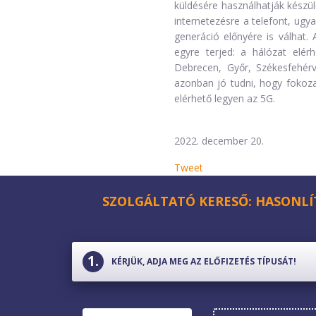
küldésére használhatják készü
internetezésre a telefont, ugy
generáció előnyére is válhat. 
egyre terjed: a hálózat elér
Debrecen, Győr, Székesfehérv
azonban jó tudni, hogy fokoz
elérhető legyen az 5G.
2022. december 20.
Tweet
SZOLGÁLTATÓ KERESŐ: HASONLÍ
KÉRJÜK, ADJA MEG AZ ELŐFIZETÉS TÍPUSÁT!