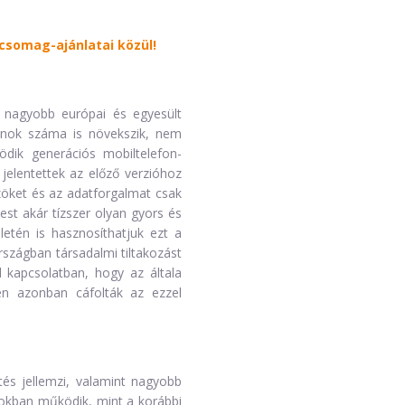
tcsomag-ajánlatai közül!
 nagyobb európai és egyesült
fonok száma is növekszik, nem
ödik generációs mobiltelefon-
jelentettek az előző verzióhoz
zöket és az adatforgalmat csak
est akár tízszer olyan gyors és
letén is hasznosíthatjuk ezt a
zágban társadalmi tiltakozást
l kapcsolatban, hogy az általa
n azonban cáfolták az ezzel
és jellemzi, valamint nagyobb
okban működik, mint a korábbi