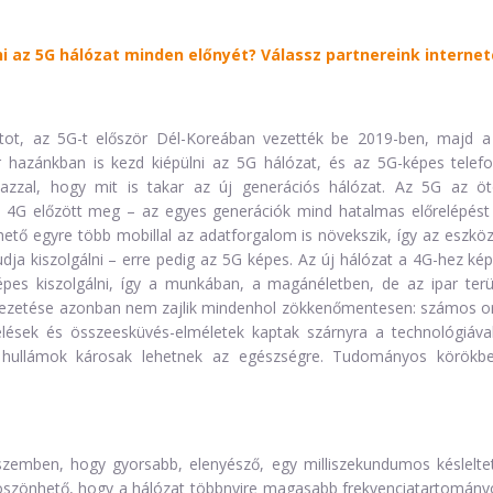
ni az 5G hálózat minden előnyét? Válassz partnereink interne
atot, az 5G-t először Dél-Koreában vezették be 2019-ben, majd a
ár hazánkban is kezd kiépülni az 5G hálózat, és az 5G-képes tele
n azzal, hogy mit is takar az új generációs hálózat. Az 5G az öt
 4G előzött meg – az egyes generációk mind hatalmas előrelépést 
hető egyre több mobillal az adatforgalom is növekszik, így az eszkö
dja kiszolgálni – erre pedig az 5G képes. Az új hálózat a 4G-hez kép
épes kiszolgálni, így a munkában, a magánéletben, de az ipar terü
vezetése azonban nem zajlik mindenhol zökkenőmentesen: számos ors
ztelések és összeesküvés-elméletek kaptak szárnyra a technológiáva
s hullámok károsak lehetnek az egészségre. Tudományos körökbe
szemben, hogy gyorsabb, elenyésző, egy milliszekundumos késleltet
köszönhető, hogy a hálózat többnyire magasabb frekvenciatartomány