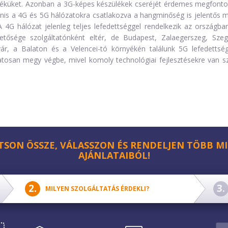
léküket. Azonban a 3G-képes készülékek cseréjét érdemes megfontol
anis a 4G és 5G hálózatokra csatlakozva a hangminőség is jelentős 
A 4G hálózat jelenleg teljes lefedettséggel rendelkezik az országba
hetősége szolgáltatónként eltér, de Budapest, Zalaegerszeg, Sz
ár, a Balaton és a Velencei-tó környékén találunk 5G lefedettsége
atosan megy végbe, mivel komoly technológiai fejlesztésekre van 
TSON ÖSSZE, VÁLASSZON ÉS RENDELJEN TÖBB MI
AJÁNLATAIBÓL!
MILYEN SZOLGÁLTATÁS ÉRDEKLI?