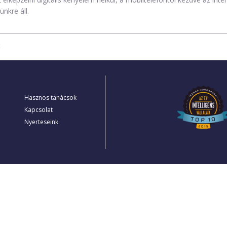
nkre áll.
k
Hasznos tanácsok
Kapcsolat
Nyerteseink