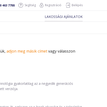
0 463 7788
Segítség
Regisztráció
Belépés
LAKOSSÁGI AJÁNLATOK
jük,
adjon meg másik címet
vagy válasszon
chnológia gyakorlatilag az a negyedik generációs
tt verziója.
rneten át, egészen az e-book olvasóig és a televízióig,