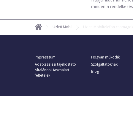
minden a rendelkezésü
Üzleti Mobil
Üzleti Mobiltelefon csomago
Impresszum
Hogyan működik
Adatkezelési tájékoztató
Szolgáltatóknak
Általános Használati
Blog
feltételek