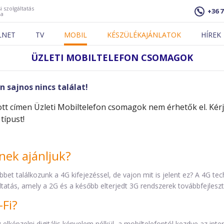
i szolgáltatás
+36 7
ja
LNET
TV
MOBIL
KÉSZÜLÉKAJÁNLATOK
HÍREK
ÜZLETI MOBILTELEFON CSOMAGOK
 sajnos nincs találat!
tt címen Üzleti Mobiltelefon csomagok nem érhetők el. Kér
típust!
inek ajánljuk?
bbet találkozunk a 4G kifejezéssel, de vajon mit is jelent ez? A 4G te
ltatás, amely a 2G és a később elterjedt 3G rendszerek továbbfejleszte
-Fi?
lképzelni digitális kényelem nélkül, a mobiltelefontól kezdve az inte