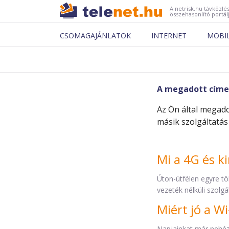
A netrisk.hu távközlés
összehasonlító portál
CSOMAGAJÁNLATOK
INTERNET
MOBI
A megadott címen
Az Ön által megado
másik szolgáltatás 
Mi a 4G és k
Úton-útfélen egyre tö
vezeték nélküli szolgá
Miért jó a Wi
Napjainkat már nehéz e