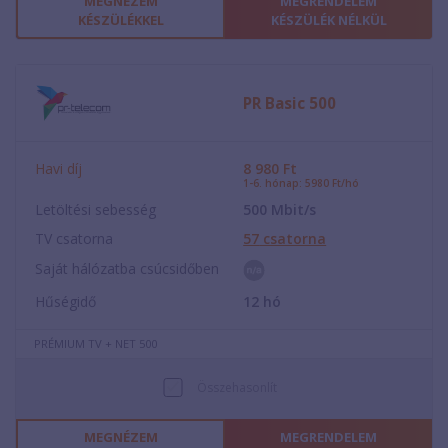
MEGNÉZEM
MEGRENDELEM
KÉSZÜLÉKKEL
KÉSZÜLÉK NÉLKÜL
PR Basic 500
Havi díj
8 980
Ft
1-6. hónap: 5980 Ft/hó
Letöltési sebesség
500
Mbit/s
TV csatorna
57
csatorna
Saját hálózatba csúcsidőben
Hűségidő
12
hó
PRÉMIUM TV + NET 500
Összehasonlít
MEGNÉZEM
MEGRENDELEM