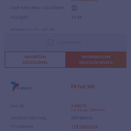
Saját hálózatba csúcsidőben
Hűségidő
12
hó
PRÉMIUM FULL TV + NET 250
Összehasonlít
MEGNÉZEM
MEGRENDELEM
KÉSZÜLÉKKEL
KÉSZÜLÉK NÉLKÜL
PR Full 500
Havi díj
9 680
Ft
1-6. hónap: 7680 Ft/hó
Letöltési sebesség
500
Mbit/s
TV csatorna
118
csatorna