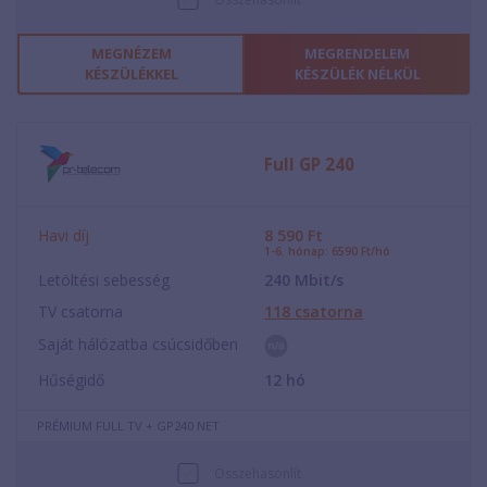
MEGNÉZEM
MEGRENDELEM
KÉSZÜLÉKKEL
KÉSZÜLÉK NÉLKÜL
Full GP 240
Havi díj
8 590
Ft
1-6. hónap: 6590 Ft/hó
Letöltési sebesség
240
Mbit/s
TV csatorna
118
csatorna
Saját hálózatba csúcsidőben
Hűségidő
12
hó
PRÉMIUM FULL TV + GP240 NET
Összehasonlít