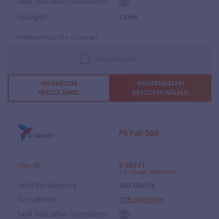
Saját hálózatba csúcsidőben
Hűségidő
12
hó
PRÉMIUM FULL TV + GP500 NET
Összehasonlít
MEGNÉZEM
MEGRENDELEM
KÉSZÜLÉKKEL
KÉSZÜLÉK NÉLKÜL
PR Full 500
Havi díj
9 680
Ft
1-6. hónap: 7680 Ft/hó
Letöltési sebesség
500
Mbit/s
TV csatorna
118
csatorna
Saját hálózatba csúcsidőben