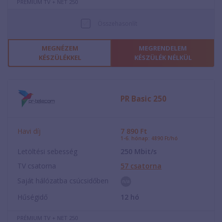
PRÉMIUM TV + NET 250
Összehasonlít
MEGNÉZEM
MEGRENDELEM
KÉSZÜLÉKKEL
KÉSZÜLÉK NÉLKÜL
PR Basic 250
Havi díj
7 890
Ft
1-6. hónap: 4890 Ft/hó
Letöltési sebesség
250
Mbit/s
TV csatorna
57
csatorna
Saját hálózatba csúcsidőben
Hűségidő
12
hó
PRÉMIUM TV + NET 250