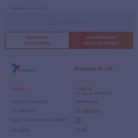
PRÉMIUM TV + NET 150
Összehasonlít
MEGNÉZEM
MEGRENDELEM
KÉSZÜLÉKKEL
KÉSZÜLÉK NÉLKÜL
Prémium GP 240
Havi díj
7 890
Ft
1-6. hónap: 4890 Ft/hó
Letöltési sebesség
240
Mbit/s
TV csatorna
57
csatorna
Saját hálózatba csúcsidőben
Hűségidő
12
hó