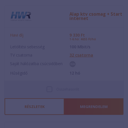
Alap ktv csomag + Start
internet
Havi díj
9 330
Ft
1-6.hó: 4655 Ft/hó
Letöltési sebesség
100
Mbit/s
TV csatorna
32
csatorna
Saját hálózatba csúcsidőben
Hűségidő
12
hó
Összehasonlít
RÉSZLETEK
MEGRENDELEM