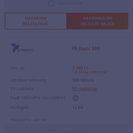
Összehasonlít
MEGNÉZEM
MEGRENDELEM
KÉSZÜLÉKKEL
KÉSZÜLÉK NÉLKÜL
PR Basic 500
Havi díj
7 980
Ft
1-6. hónap: 5980 Ft/hó
Letöltési sebesség
500
Mbit/s
TV csatorna
57
csatorna
Saját hálózatba csúcsidőben
Hűségidő
12
hó
PRÉMIUM TV + NET 500
Összehasonlít