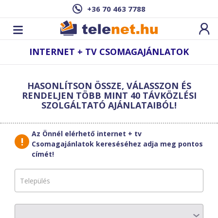
+36 70 463 7788
INTERNET + TV CSOMAGAJÁNLATOK
Új sebesség­
teszt
HASONLÍTSON ÖSSZE, VÁLASSZON ÉS
indítása
Szűrő
RENDELJEN TÖBB MINT 40 TÁVKÖZLÉSI
SZOLGÁLTATÓ AJÁNLATAIBÓL!
Találatok erre a címre:
,
Az Önnél elérhető internet + tv
Új cím
megadása
PR Basic 250
Csomagajánlatok kereséséhez adja meg pontos
címét!
Finomítsa a találatokat:
Szolgáltatók
Havi díj
6 890
Ft
1-6. hónap: 4890 Ft/hó
Válasszon
Letöltési sebesség
250
Mbit/s
Csomag típusok
1
TV csatorna
57
csatorna
Válasszon