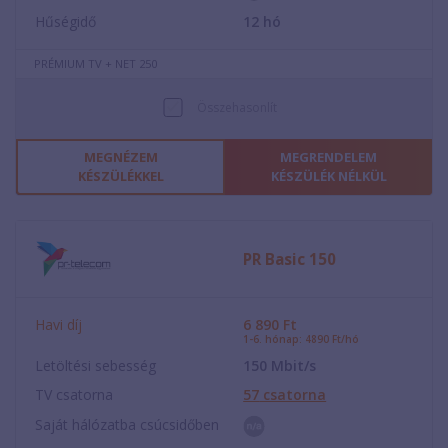
Hűségidő
12
hó
PRÉMIUM TV + NET 250
Összehasonlít
MEGNÉZEM
MEGRENDELEM
KÉSZÜLÉKKEL
KÉSZÜLÉK NÉLKÜL
PR Basic 150
Havi díj
6 890
Ft
1-6. hónap: 4890 Ft/hó
Letöltési sebesség
150
Mbit/s
TV csatorna
57
csatorna
Saját hálózatba csúcsidőben