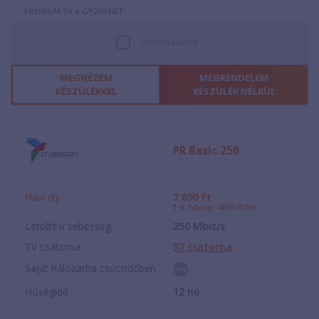
PRÉMIUM TV + GP240 NET
Összehasonlít
MEGNÉZEM
MEGRENDELEM
KÉSZÜLÉKKEL
KÉSZÜLÉK NÉLKÜL
PR Basic 250
Havi díj
7 890
Ft
1-6. hónap: 4890 Ft/hó
Letöltési sebesség
250
Mbit/s
TV csatorna
57
csatorna
Saját hálózatba csúcsidőben
Hűségidő
12
hó