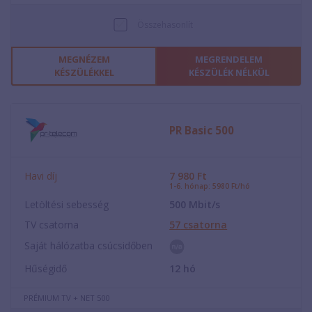
Összehasonlít
MEGNÉZEM
MEGRENDELEM
KÉSZÜLÉKKEL
KÉSZÜLÉK NÉLKÜL
PR Basic 500
Havi díj
7 980
Ft
1-6. hónap: 5980 Ft/hó
Letöltési sebesség
500
Mbit/s
TV csatorna
57
csatorna
Saját hálózatba csúcsidőben
Hűségidő
12
hó
PRÉMIUM TV + NET 500