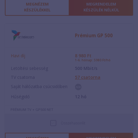
MEGNÉZEM
MEGRENDELEM
KÉSZÜLÉKKEL
KÉSZÜLÉK NÉLKÜL
Prémium GP 500
Havi díj
8 980
Ft
1-6. hónap: 5980 Ft/hó
Letöltési sebesség
500
Mbit/s
TV csatorna
57
csatorna
Saját hálózatba csúcsidőben
Hűségidő
12
hó
PRÉMIUM TV + GP500 NET
Összehasonlít