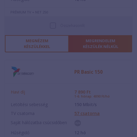
PRÉMIUM TV + NET 250
Összehasonlít
MEGNÉZEM
MEGRENDELEM
KÉSZÜLÉKKEL
KÉSZÜLÉK NÉLKÜL
PR Basic 150
Havi díj
7 890
Ft
1-6. hónap: 4890 Ft/hó
Letöltési sebesség
150
Mbit/s
TV csatorna
57
csatorna
Saját hálózatba csúcsidőben
Hűségidő
12
hó