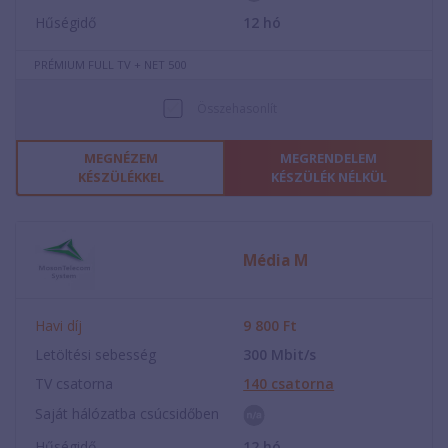
Hűségidő
12
hó
PRÉMIUM FULL TV + NET 500
Összehasonlít
MEGNÉZEM
MEGRENDELEM
KÉSZÜLÉKKEL
KÉSZÜLÉK NÉLKÜL
Média M
Havi díj
9 800
Ft
Letöltési sebesség
300
Mbit/s
TV csatorna
140
csatorna
Saját hálózatba csúcsidőben
Hűségidő
12
hó