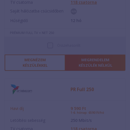
TV csatorna
118
csatorna
Saját hálózatba csúcsidőben
Hűségidő
12
hó
PRÉMIUM FULL TV + NET 250
Összehasonlít
MEGNÉZEM
MEGRENDELEM
KÉSZÜLÉKKEL
KÉSZÜLÉK NÉLKÜL
PR Full 250
Havi díj
9 590
Ft
1-6. hónap: 6590 Ft/hó
Letöltési sebesség
250
Mbit/s
TV csatorna
118
csatorna