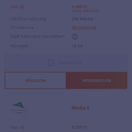
Havi díj
9 490
Ft
1-3.hó: 4745 Ft/hó
Letöltési sebesség
250
Mbit/s
TV csatorna
26
csatorna
Saját hálózatba csúcsidőben
Hűségidő
12
hó
Összehasonlít
RÉSZLETEK
MEGRENDELEM
Média S
Havi díj
9 500
Ft