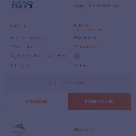
Alap TV + START net
Havi díj
9 330
Ft
1-6.hó: 4655 Ft/hó
Letöltési sebesség
500
Mbit/s
TV csatorna
32
csatorna
Saját hálózatba csúcsidőben
Hűségidő
12
hó
Összehasonlít
RÉSZLETEK
MEGRENDELEM
Média S