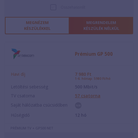
Összehasonlít
MEGNÉZEM
MEGRENDELEM
KÉSZÜLÉKKEL
KÉSZÜLÉK NÉLKÜL
Prémium GP 500
Havi díj
7 980
Ft
1-6. hónap: 5980 Ft/hó
Letöltési sebesség
500
Mbit/s
TV csatorna
57
csatorna
Saját hálózatba csúcsidőben
Hűségidő
12
hó
PRÉMIUM TV + GP500 NET