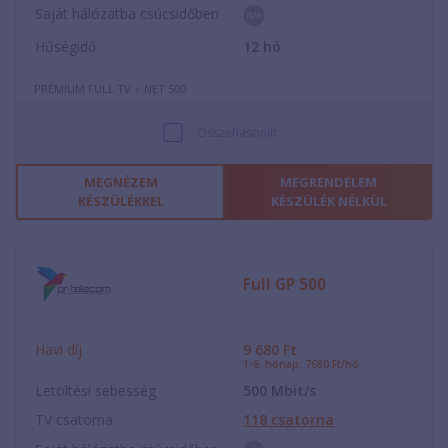
Saját hálózatba csúcsidőben
Hűségidő
12
hó
PRÉMIUM FULL TV + NET 500
Összehasonlít
MEGNÉZEM
MEGRENDELEM
KÉSZÜLÉKKEL
KÉSZÜLÉK NÉLKÜL
Full GP 500
Havi díj
9 680
Ft
1-6. hónap: 7680 Ft/hó
Letöltési sebesség
500
Mbit/s
TV csatorna
118
csatorna