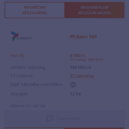
MEGNÉZEM
MEGRENDELEM
KÉSZÜLÉKKEL
KÉSZÜLÉK NÉLKÜL
PR Basic 500
Havi díj
8 980
Ft
1-6. hónap: 5980 Ft/hó
Letöltési sebesség
500
Mbit/s
TV csatorna
57
csatorna
Saját hálózatba csúcsidőben
Hűségidő
12
hó
PRÉMIUM TV + NET 500
Összehasonlít