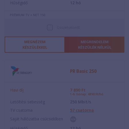
Hűségidő
12
hó
PRÉMIUM TV + NET 150
Összehasonlít
MEGNÉZEM
MEGRENDELEM
KÉSZÜLÉKKEL
KÉSZÜLÉK NÉLKÜL
PR Basic 250
Havi díj
7 890
Ft
1-6. hónap: 4890 Ft/hó
Letöltési sebesség
250
Mbit/s
TV csatorna
57
csatorna
Saját hálózatba csúcsidőben
Hűségidő
12
hó