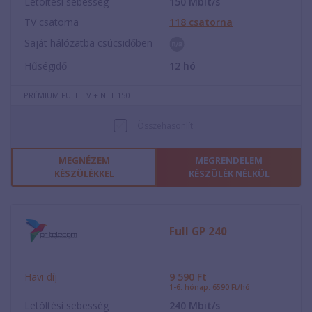
Letöltési sebesség
150
Mbit/s
TV csatorna
118
csatorna
Saját hálózatba csúcsidőben
Hűségidő
12
hó
PRÉMIUM FULL TV + NET 150
Összehasonlít
MEGNÉZEM
MEGRENDELEM
KÉSZÜLÉKKEL
KÉSZÜLÉK NÉLKÜL
Full GP 240
Havi díj
9 590
Ft
1-6. hónap: 6590 Ft/hó
Letöltési sebesség
240
Mbit/s