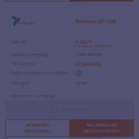
Prémium GP 1000
Havi díj
9 290
Ft
1-6. hónap: 7290 Ft/hó
Letöltési sebesség
1 000
Mbit/s
TV csatorna
57
csatorna
Saját hálózatba csúcsidőben
Hűségidő
12
hó
PRÉMIUM TV + GP1000 NET
Összehasonlít
MEGNÉZEM
MEGRENDELEM
KÉSZÜLÉKKEL
KÉSZÜLÉK NÉLKÜL