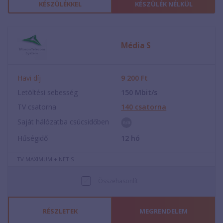
KÉSZÜLÉKKEL
KÉSZÜLÉK NÉLKÜL
Média S
Havi díj
9 200
Ft
Letöltési sebesség
150
Mbit/s
TV csatorna
140
csatorna
Saját hálózatba csúcsidőben
Hűségidő
12
hó
TV MAXIMUM + NET S
Összehasonlít
RÉSZLETEK
MEGRENDELEM