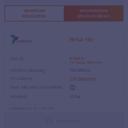
MEGNÉZEM
MEGRENDELEM
KÉSZÜLÉKKEL
KÉSZÜLÉK NÉLKÜL
PR Full 150
Havi díj
8 590
Ft
1-6. hónap: 6590 Ft/hó
Letöltési sebesség
150
Mbit/s
TV csatorna
118
csatorna
Saját hálózatba csúcsidőben
Hűségidő
12
hó
PRÉMIUM FULL TV + NET 150
Összehasonlít