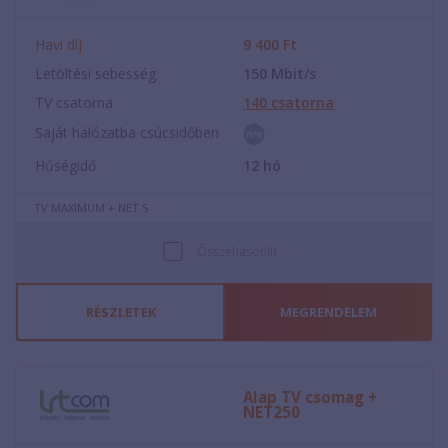
Havi díj
9 400
Ft
Letöltési sebesség
150
Mbit/s
TV csatorna
140
csatorna
Saját hálózatba csúcsidőben
Hűségidő
12
hó
TV MAXIMUM + NET S
Összehasonlít
RÉSZLETEK
MEGRENDELEM
Alap TV csomag +
NET250