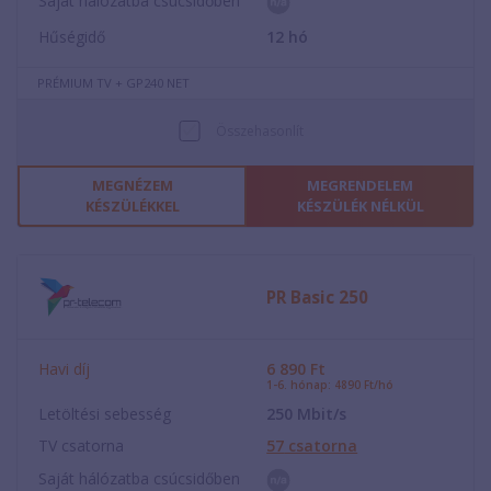
Saját hálózatba csúcsidőben
Hűségidő
12
hó
PRÉMIUM TV + GP240 NET
Összehasonlít
MEGNÉZEM
MEGRENDELEM
KÉSZÜLÉKKEL
KÉSZÜLÉK NÉLKÜL
PR Basic 250
Havi díj
6 890
Ft
1-6. hónap: 4890 Ft/hó
Letöltési sebesség
250
Mbit/s
TV csatorna
57
csatorna
Saját hálózatba csúcsidőben