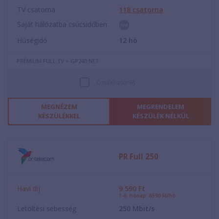
TV csatorna
118
csatorna
Saját hálózatba csúcsidőben
Hűségidő
12
hó
PRÉMIUM FULL TV + GP240 NET
Összehasonlít
MEGNÉZEM
MEGRENDELEM
KÉSZÜLÉKKEL
KÉSZÜLÉK NÉLKÜL
PR Full 250
Havi díj
9 590
Ft
1-6. hónap: 6590 Ft/hó
Letöltési sebesség
250
Mbit/s