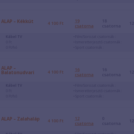
19
18
ALAP – Kékkút
4 100
Ft
1
csatorna
csatorna
Kábel TV
Film/Sorozat csatornák :
0 Ft
Ismeretterjesztő csatornák :
0 Ft/hó
Sport csatornák :
ALAP –
16
16
4 100
Ft
1
Balatonudvari
csatorna
csatorna
Kábel TV
Film/Sorozat csatornák :
0 Ft
Ismeretterjesztő csatornák :
0 Ft/hó
Sport csatornák :
12
0
ALAP – Zalahaláp
4 100
Ft
1
csatorna
csatorna