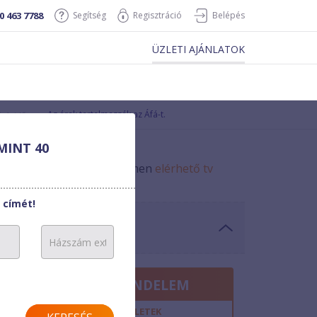
0 463 7788
Segítség
Regisztráció
Belépés
ÜZLETI AJÁNLATOK
Az árak tartalmazzák az Áfá-t.
ségidő
MINT 40
ekintse meg a megadott címen
elérhető tv
 címét!
MEGRENDELEM
2
hó
RÉSZLETEK