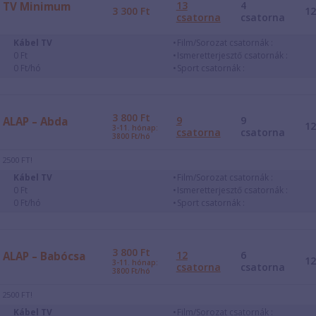
13
4
TV Minimum
3 300
Ft
1
csatorna
csatorna
Kábel TV
Film/Sorozat csatornák :
0 Ft
Ismeretterjesztő csatornák :
0 Ft/hó
Sport csatornák :
3 800
Ft
9
9
ALAP – Abda
1
3-11. hónap:
csatorna
csatorna
3800 Ft/hó
 2500 FT!
Kábel TV
Film/Sorozat csatornák :
0 Ft
Ismeretterjesztő csatornák :
0 Ft/hó
Sport csatornák :
3 800
Ft
12
6
ALAP – Babócsa
1
3-11. hónap:
csatorna
csatorna
3800 Ft/hó
 2500 FT!
Kábel TV
Film/Sorozat csatornák :