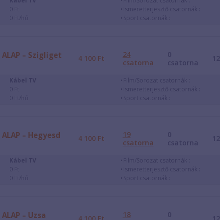
Kábel TV
Film/Sorozat csatornák :
0 Ft
Ismeretterjesztő csatornák :
0 Ft/hó
Sport csatornák :
24
0
ALAP – Szigliget
4 100
Ft
1
csatorna
csatorna
Kábel TV
Film/Sorozat csatornák :
0 Ft
Ismeretterjesztő csatornák :
0 Ft/hó
Sport csatornák :
19
0
ALAP – Hegyesd
4 100
Ft
1
csatorna
csatorna
Kábel TV
Film/Sorozat csatornák :
0 Ft
Ismeretterjesztő csatornák :
0 Ft/hó
Sport csatornák :
18
0
ALAP – Uzsa
4 100
Ft
1