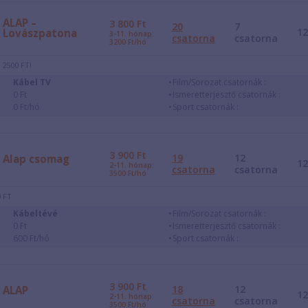
ALAP –
3 800
Ft
20
7
1
Lovászpatona
3-11. hónap:
csatorna
csatorna
3200 Ft/hó
 2500 FT!
Kábel TV
Film/Sorozat csatornák :
0 Ft
Ismeretterjesztő csatornák :
0 Ft/hó
Sport csatornák :
3 900
Ft
19
12
Alap csomag
1
2-11. hónap:
csatorna
csatorna
3500 Ft/hó
 FT
Kábeltévé
Film/Sorozat csatornák :
0 Ft
Ismeretterjesztő csatornák :
600 Ft/hó
Sport csatornák :
3 900
Ft
18
12
ALAP
1
2-11. hónap:
csatorna
csatorna
3500 Ft/hó