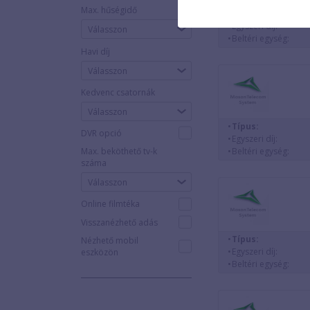
Max. hűségidő
Típus:
Egyszeri díj:
Beltéri egység:
Havi díj
Kedvenc csatornák
Válasszon
Típus:
DVR opció
Egyszeri díj:
Beltéri egység:
Max. beköthető tv-k
száma
Online filmtéka
Visszanézhető adás
Típus:
Nézhető mobil
Egyszeri díj:
eszközön
Beltéri egység: