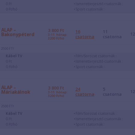
0 Ft
Ismeretterjesztő csatornák :
0 Ft/hó
Sport csatornák :
ALAP –
3 800
Ft
16
11
1
Bakonypéterd
3-11. hónap:
csatorna
csatorna
3200 Ft/hó
 2500 FT!
Kábel TV
Film/Sorozat csatornák :
0 Ft
Ismeretterjesztő csatornák :
0 Ft/hó
Sport csatornák :
ALAP –
3 800
Ft
24
5
1
Máriakálnok
3-11. hónap:
csatorna
csatorna
3200 Ft/hó
 2500 FT!
Kábel TV
Film/Sorozat csatornák :
0 Ft
Ismeretterjesztő csatornák :
0 Ft/hó
Sport csatornák :