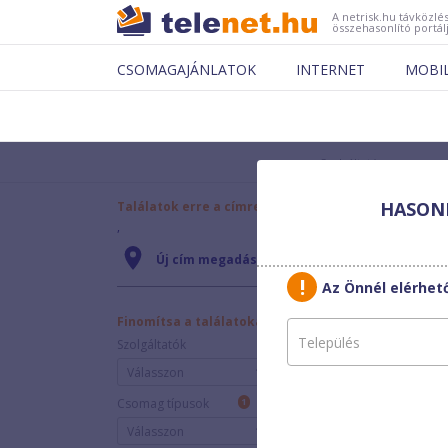
A netrisk.hu távközlés
összehasonlító portál
CSOMAGAJÁNLATOK
INTERNET
MOBI
Szolgáltató
HASONL
Találatok erre a címre:
Nincs találat
,
Az Ön által mega
Új cím megadása
csomagokat
vagy 
Az Önnél elérhet
További találatok a 
Finomítsa a találatokat:
Szolgáltatók
Válasszon
Csomag típusok
1
Válasszon