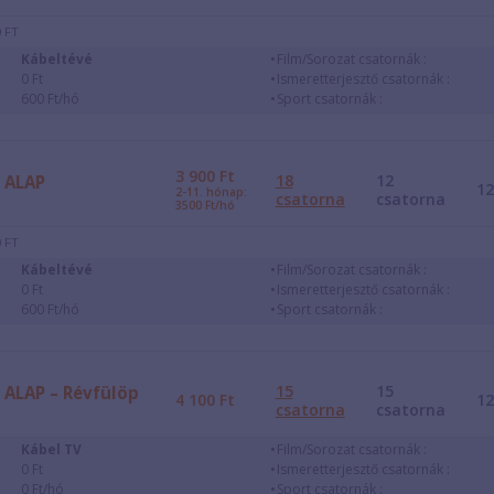
 FT
Kábeltévé
Film/Sorozat csatornák :
0 Ft
Ismeretterjesztő csatornák :
600 Ft/hó
Sport csatornák :
3 900
Ft
18
12
ALAP
1
2-11. hónap:
csatorna
csatorna
3500 Ft/hó
 FT
Kábeltévé
Film/Sorozat csatornák :
0 Ft
Ismeretterjesztő csatornák :
600 Ft/hó
Sport csatornák :
15
15
ALAP – Révfülöp
4 100
Ft
1
csatorna
csatorna
Kábel TV
Film/Sorozat csatornák :
0 Ft
Ismeretterjesztő csatornák :
0 Ft/hó
Sport csatornák :