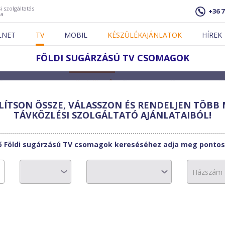
i szolgáltatás
+36 7
ja
LNET
TV
MOBIL
KÉSZÜLÉKAJÁNLATOK
HÍREK
FÖLDI SUGÁRZÁSÚ TV CSOMAGOK
Csomag
Havi díj
TV csatorna
HD csatorna
Hű
ÍTSON ÖSSZE, VÁLASSZON ÉS RENDELJEN TÖBB 
TÁVKÖZLÉSI SZOLGÁLTATÓ AJÁNLATAIBÓL!
dott címen Földi sugárzású TV csomagok nem érhetők el. T
válasszon
másik címet
.
ő Földi sugárzású TV csomagok kereséséhez adja meg pontos
megadott címen
18
11
ALAP
2 900
Ft
1
csatorna
csatorna