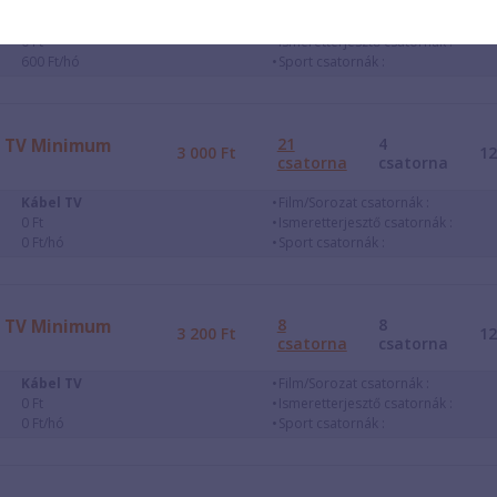
Kábeltévé
Film/Sorozat csatornák :
0 Ft
Ismeretterjesztő csatornák :
600 Ft/hó
Sport csatornák :
21
4
TV Minimum
3 000
Ft
1
csatorna
csatorna
Kábel TV
Film/Sorozat csatornák :
0 Ft
Ismeretterjesztő csatornák :
0 Ft/hó
Sport csatornák :
8
8
TV Minimum
3 200
Ft
1
csatorna
csatorna
Kábel TV
Film/Sorozat csatornák :
0 Ft
Ismeretterjesztő csatornák :
0 Ft/hó
Sport csatornák :