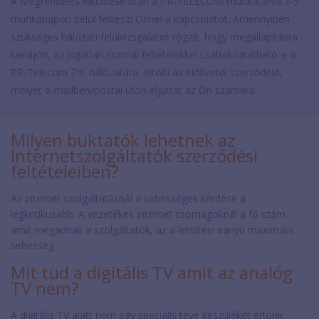
A Megrendelés elküldése után a PR-TELECOM munkatársa 3-5
munkanapon belül felveszi Önnel a kapcsolatot. Amennyiben
szükséges hálózati felülvizsgálatot rögzít, hogy megállapításra
kerüljön, az ingatlan normál feltételekkel csatlakoztatható-e a
PR-Telecom Zrt. hálózatára. Kitölti az előfizetői szerződést,
melyet e-mailben/postai úton eljuttat az Ön számára.
Milyen buktatók lehetnek az
internetszolgáltatók szerződési
feltételeiben?
Az internet szolgáltatásnál a sebességek kérdése a
legkritikusabb. A vezetékes internet csomagoknál a fő szám
amit megadnak a szolgáltatók, az a letöltési irányú maximális
sebesség.
Mit tud a digitális TV amit az analóg
TV nem?
A digitális TV alatt nem egy speciális tévé készüléket értünk,