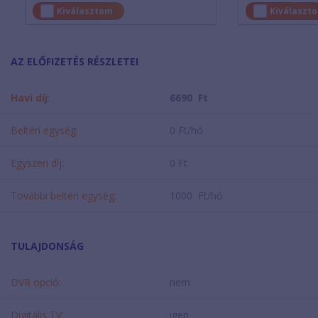
Kiválasztom
Kiválaszt
AZ ELŐFIZETÉS RÉSZLETEI
Havi díj
:
6690 Ft
Beltéri egység:
0 Ft/hó
Egyszeri díj:
0 Ft
További beltéri egység:
1000 Ft/hó
TULAJDONSÁG
DVR opció:
nem
Digitális TV:
igen