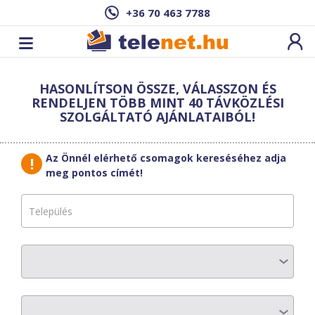
+36 70 463 7788
Cím: ,
HASONLÍTSON ÖSSZE, VÁLASSZON ÉS
Ez a csomag sajnos nem elérhető az Ön
RENDELJEN TÖBB MINT 40 TÁVKÖZLÉSI
címén.
Megnézem másik címen!
SZOLGÁLTATÓ AJÁNLATAIBÓL!
vissza a szolgáltatásokhoz
Az Önnél elérhető csomagok kereséséhez adja
meg pontos címét!
PR-TELECOM
Prémium Full
Válassz hozzá készüléket!
Készülék rendelése esetén 2 év a