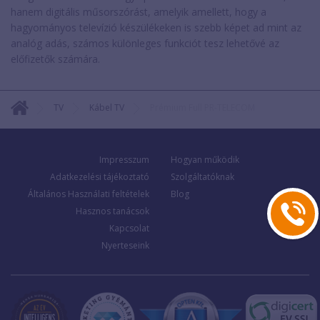
hanem digitális műsorszórást, amelyik amellett, hogy a
hagyományos televízió készülékeken is szebb képet ad mint az
analóg adás, számos különleges funkciót tesz lehetővé az
előfizetők számára.
TV
Kábel TV
Prémium Full PR-TELECOM
Impresszum
Hogyan működik
Adatkezelési tájékoztató
Szolgáltatóknak
Általános Használati feltételek
Blog
Hasznos tanácsok
Kapcsolat
Nyerteseink