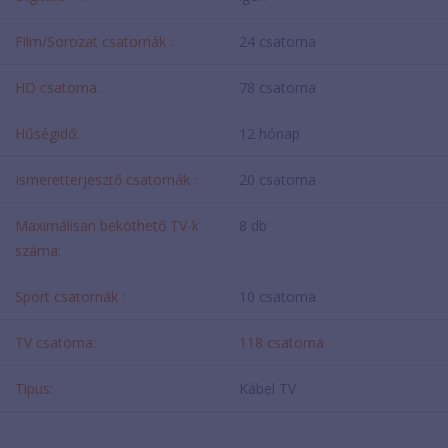
Film/Sorozat csatornák :
24 csatorna
HD csatorna:
78 csatorna
Hűségidő:
12 hónap
Ismeretterjesztő csatornák :
20 csatorna
Maximálisan beköthető TV-k
8 db
száma:
Sport csatornák :
10 csatorna
TV csatorna:
118 csatorna
Típus:
Kábel TV