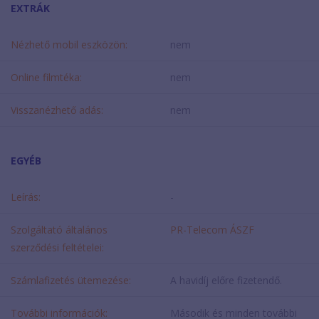
EXTRÁK
Nézhető mobil eszközön:
nem
Online filmtéka:
nem
Visszanézhető adás:
nem
EGYÉB
Leírás:
-
Szolgáltató általános
PR-Telecom ÁSZF
szerződési feltételei:
Számlafizetés ütemezése:
A havidíj előre fizetendő.
További információk:
Második és minden további