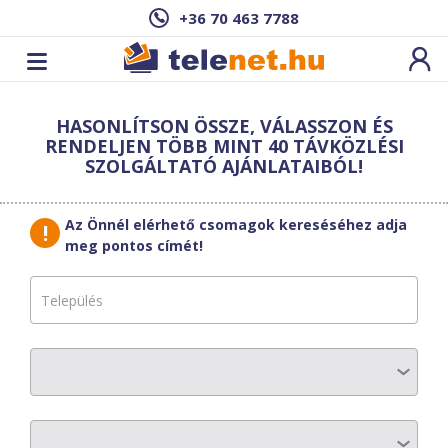
+36 70 463 7788
Cím: ,
HASONLÍTSON ÖSSZE, VÁLASSZON ÉS
Ez a csomag sajnos nem elérhető az Ön
RENDELJEN TÖBB MINT 40 TÁVKÖZLÉSI
címén.
Megnézem másik címen!
SZOLGÁLTATÓ AJÁNLATAIBÓL!
vissza a szolgáltatásokhoz
Az Önnél elérhető csomagok kereséséhez adja
meg pontos címét!
KábelszatNet-
2002
ALAP – Babócsa
AZ ELŐFIZETÉS RÉSZLETEI
Havi díj
:
3800 Ft