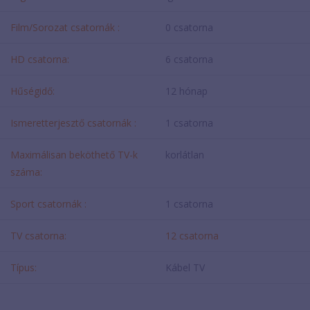
Film/Sorozat csatornák :
0 csatorna
HD csatorna:
6 csatorna
Hűségidő:
12 hónap
Ismeretterjesztő csatornák :
1 csatorna
Maximálisan beköthető TV-k
korlátlan
száma:
Sport csatornák :
1 csatorna
TV csatorna:
12 csatorna
Típus:
Kábel TV