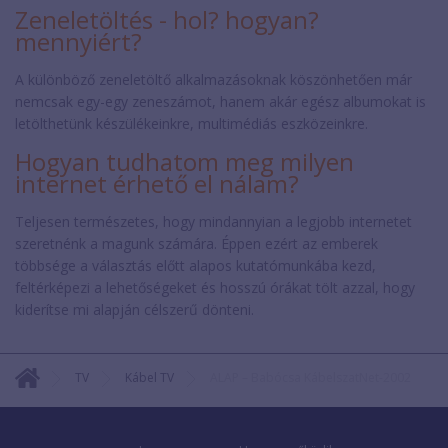
Zeneletöltés - hol? hogyan?
mennyiért?
A különböző zeneletöltő alkalmazásoknak köszönhetően már
nemcsak egy-egy zeneszámot, hanem akár egész albumokat is
letölthetünk készülékeinkre, multimédiás eszközeinkre.
Hogyan tudhatom meg milyen
internet érhető el nálam?
Teljesen természetes, hogy mindannyian a legjobb internetet
szeretnénk a magunk számára. Éppen ezért az emberek
többsége a választás előtt alapos kutatómunkába kezd,
feltérképezi a lehetőségeket és hosszú órákat tölt azzal, hogy
kiderítse mi alapján célszerű dönteni.
TV
Kábel TV
ALAP – Babócsa KábelszatNet-2002