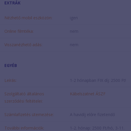
EXTRÁK
Nézhető mobil eszközön:
igen
Online filmtéka:
nem
Visszanézhető adás:
nem
EGYÉB
Leírás:
1-2 hónapban FIX díj: 2500 Ft!
Szolgáltató általános
Kábelszatnet ÁSZF
szerződési feltételei:
Számlafizetés ütemezése:
A havidíj előre fizetendő
További információk:
1-2. hónap: 2500 Ft/hó, 3-11.