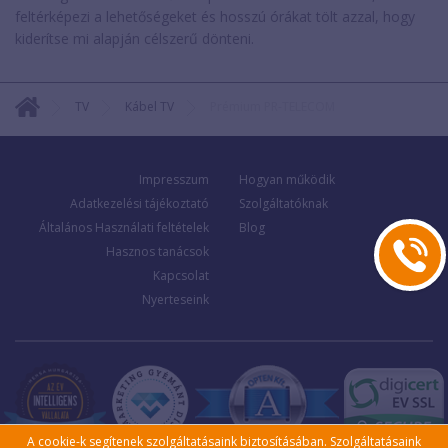
feltérképezi a lehetőségeket és hosszú órákat tölt azzal, hogy
kiderítse mi alapján célszerű dönteni.
TV
Kábel TV
Prémium PR-TELECOM
Impresszum
Hogyan működik
Adatkezelési tájékoztató
Szolgáltatóknak
Általános Használati feltételek
Blog
Hasznos tanácsok
Kapcsolat
Nyerteseink
A cookie-k segítenek szolgáltatásaink biztosításában. Szolgáltatásaink