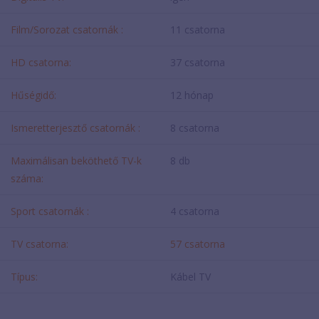
Film/Sorozat csatornák :
11 csatorna
HD csatorna:
37 csatorna
Hűségidő:
12 hónap
Ismeretterjesztő csatornák :
8 csatorna
Maximálisan beköthető TV-k
8 db
száma:
Sport csatornák :
4 csatorna
TV csatorna:
57 csatorna
Típus:
Kábel TV