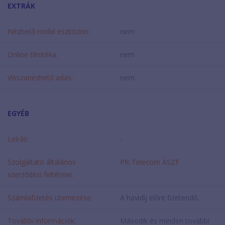
EXTRÁK
Nézhető mobil eszközön:
nem
Online filmtéka:
nem
Visszanézhető adás:
nem
EGYÉB
Leírás:
-
Szolgáltató általános
PR-Telecom ÁSZF
szerződési feltételei:
Számlafizetés ütemezése:
A havidíj előre fizetendő.
További információk:
Második és minden további