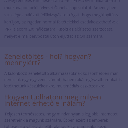
A Megrendelés elküldése után a PR-TELECOM munkatársa 3-5
munkanapon belül felveszi Önnel a kapcsolatot. Amennyiben
szükséges hálózati felülvizsgálatot rögzít, hogy megállapításra
kerüljön, az ingatlan normál feltételekkel csatlakoztatható-e a
PR-Telecom Zrt. hálózatára. Kitölti az előfizetői szerződést,
melyet e-mailben/postai úton eljuttat az Ön számára.
Zeneletöltés - hol? hogyan?
mennyiért?
A különböző zeneletöltő alkalmazásoknak köszönhetően már
nemcsak egy-egy zeneszámot, hanem akár egész albumokat is
letölthetünk készülékeinkre, multimédiás eszközeinkre.
Hogyan tudhatom meg milyen
internet érhető el nálam?
Teljesen természetes, hogy mindannyian a legjobb internetet
szeretnénk a magunk számára. Éppen ezért az emberek
többsége a választás előtt alapos kutatómunkába kezd,