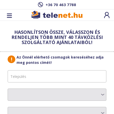
+36 70 463 7788
Cím: ,
HASONLÍTSON ÖSSZE, VÁLASSZON ÉS
Ez a csomag sajnos nem elérhető az Ön
RENDELJEN TÖBB MINT 40 TÁVKÖZLÉSI
címén.
Megnézem másik címen!
SZOLGÁLTATÓ AJÁNLATAIBÓL!
vissza a szolgáltatásokhoz
Az Önnél elérhető csomagok kereséséhez adja
meg pontos címét!
PR-TELECOM
Prémium
Válassz hozzá készüléket!
Készülék rendelése esetén 2 év a