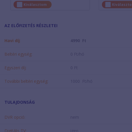
Kiválasztom
Kiválaszt
AZ ELŐFIZETÉS RÉSZLETEI
Havi díj
:
4990 Ft
Beltéri egység:
0 Ft/hó
Egyszeri díj:
0 Ft
További beltéri egység:
1000 Ft/hó
TULAJDONSÁG
DVR opció:
nem
Digitális TV:
igen