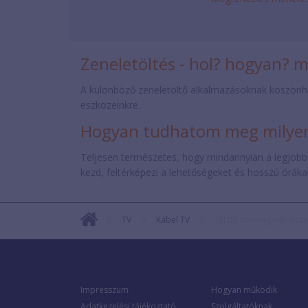
Zeneletöltés - hol? hogyan? 
A különböző zeneletöltő alkalmazásoknak köszönh
eszközeinkre.
Hogyan tudhatom meg milyen 
Teljesen természetes, hogy mindannyian a legjobb
kezd, feltérképezi a lehetőségeket és hosszú órákat 
TV
Kábel TV
TELJES csomag Kábelsz
Impresszum
Hogyan működik
Adatkezelési tájékoztató
Szolgáltatóknak