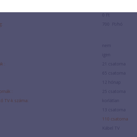
700 Ft/hó
0 Ft
g:
700 Ft/hó
nem
igen
k :
21 csatorna
65 csatorna
12 hónap
ornák :
25 csatorna
tő TV-k száma:
korlátlan
13 csatorna
110 csatorna
Kábel TV