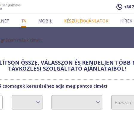
i szolgáltatás
+36 7
ja
LNET
TV
MOBIL
KÉSZÜLÉKAJÁNLATOK
HÍREK
gnézem másik címen!
ÍTSON ÖSSZE, VÁLASSZON ÉS RENDELJEN TÖBB 
lszatNet-2002
TÁVKÖZLÉSI SZOLGÁLTATÓ AJÁNLATAIBÓL!
ES csomag
tő csomagok kereséséhez adja meg pontos címét!
9200 Ft
0 Ft/hó
3-11. hónap: 850
0 Ft