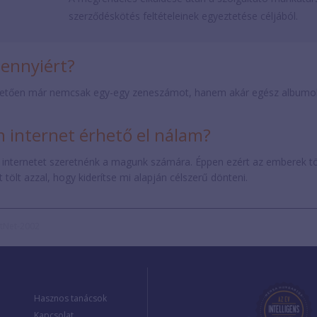
szerződéskötés feltételeinek egyeztetése céljából.
mennyiért?
etően már nemcsak egy-egy zeneszámot, hanem akár egész albumokat 
internet érhető el nálam?
 internetet szeretnénk a magunk számára. Éppen ezért az emberek t
tölt azzal, hogy kiderítse mi alapján célszerű dönteni.
atNet-2002
Hasznos tanácsok
Kapcsolat