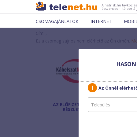
A netrisk.hu távközlés
összehasonlító portál
CSOMAGAJÁNLATOK
INTERNET
MOBI
Cím: ,
Ez a csomag sajnos nem elérhető az Ön címén.
Me
HASONL
Kábe
TELJ
Az Önnél elérhe
AZ ELŐFIZETÉS
Havi díj
:
RÉSZLETEI
Beltéri egység:
Bónusz:
Egyszeri díj: