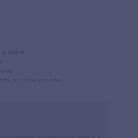
díj: 2500 Ft!
ZF
zetendő
Ft/hó, 3-11. hónap: 8500 Ft/hó
a 3 munkanapon belül felhívja Önt az adatok és a