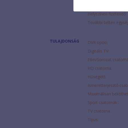
HD Beltéri egység:
Helyszínen fizetendő:
További beltéri egysé
TULAJDONSÁG
DVR opció:
Digitális TV:
Film/Sorozat csatorná
HD csatorna:
Hűségidő:
Ismeretterjesztő csat
Maximálisan beköthe
Sport csatornák :
TV csatorna:
Típus: