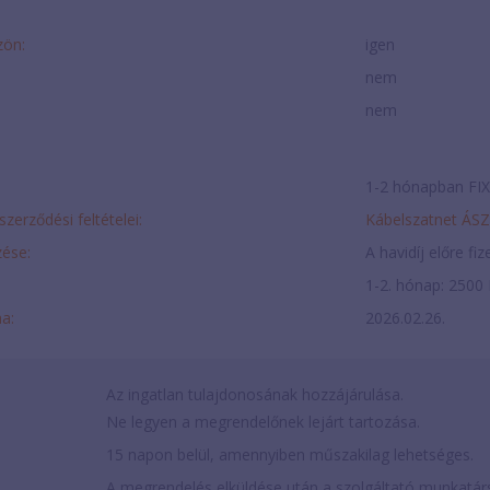
zön:
igen
nem
nem
1-2 hónapban FIX 
szerződési feltételei:
Kábelszatnet ÁS
ése:
A havidíj előre fi
1-2. hónap: 2500 
ma:
2026.02.26.
Az ingatlan tulajdonosának hozzájárulása.
Ne legyen a megrendelőnek lejárt tartozása.
15 napon belül, amennyiben műszakilag lehetséges.
A megrendelés elküldése után a szolgáltató munkatárs