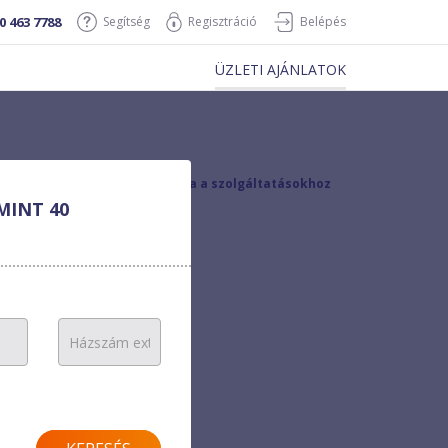
0 463 7788
Segítség
Regisztráció
Belépés
ÜZLETI AJÁNLATOK
vissza a szolgáltatásokhoz
MINT 40
0 Ft/hó