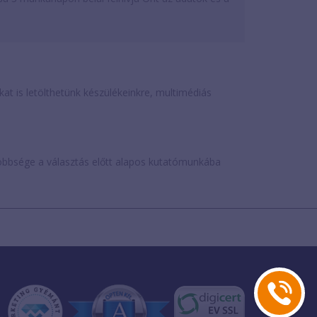
is letölthetünk készülékeinkre, multimédiás
öbbsége a választás előtt alapos kutatómunkába