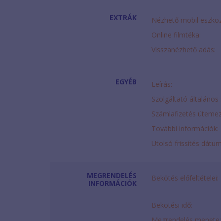
EXTRÁK
Nézhető mobil eszkö
Online filmtéka:
Visszanézhető adás:
EGYÉB
Leírás:
Szolgáltató általános 
Számlafizetés ütemez
További információk:
Utolsó frissítés dátu
MEGRENDELÉS
Bekötés előfeltételei:
INFORMÁCIÓK
Bekötési idő:
Megrendelés menete: