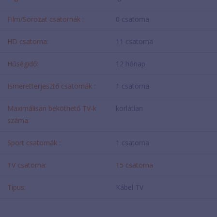
Film/Sorozat csatornák :
0 csatorna
HD csatorna:
11 csatorna
Hűségidő:
12 hónap
Ismeretterjesztő csatornák :
1 csatorna
Maximálisan beköthető TV-k
korlátlan
száma:
Sport csatornák :
1 csatorna
TV csatorna:
15 csatorna
Típus:
Kábel TV