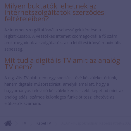
Milyen buktatók lehetnek az
internetszolgáltatók szerződési
feltételeiben?
Az internet szolgáltatásnál a sebességek kérdése a
legkritikusabb. A vezetékes internet csomagoknál a fő szám
amit megadnak a szolgáltatók, az a letöltési irányú maximális
sebesség.
Mit tud a digitális TV amit az analóg
TV nem?
A digitális TV alatt nem egy speciális tévé készüléket értünk,
hanem digitális műsorszórást, amelyik amellett, hogy a
hagyományos televízió készülékeken is szebb képet ad mint az
analóg adás, számos különleges funkciót tesz lehetővé az
előfizetők számára.
TV
Kábel TV
ALAP – Püspökmolnári KábelszatNet-2002