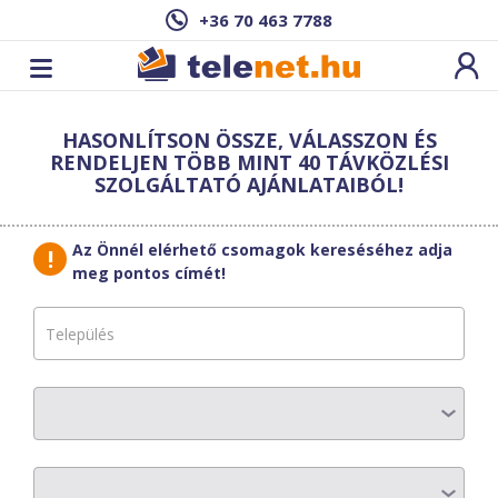
+36 70 463 7788
Cím: ,
HASONLÍTSON ÖSSZE, VÁLASSZON ÉS
Ez a csomag sajnos nem elérhető az Ön
RENDELJEN TÖBB MINT 40 TÁVKÖZLÉSI
címén.
Megnézem másik címen!
SZOLGÁLTATÓ AJÁNLATAIBÓL!
vissza a szolgáltatásokhoz
Az Önnél elérhető csomagok kereséséhez adja
meg pontos címét!
KábelszatNet-
2002
ALAP –
Püspökmolnári
AZ ELŐFIZETÉS RÉSZLETEI
Havi díj
:
4100 Ft