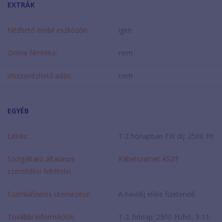
EXTRÁK
Nézhető mobil eszközön:
igen
Online filmtéka:
nem
Visszanézhető adás:
nem
EGYÉB
Leírás:
1-2 hónapban FIX díj: 2500 Ft!
Szolgáltató általános
Kábelszatnet ÁSZF
szerződési feltételei:
Számlafizetés ütemezése:
A havidíj előre fizetendő
További információk:
1-2. hónap: 2500 Ft/hó, 3-11.