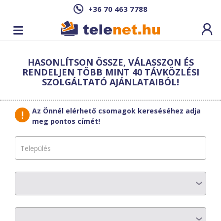
+36 70 463 7788
Cím: ,
HASONLÍTSON ÖSSZE, VÁLASSZON ÉS
Ez a csomag sajnos nem elérhető az Ön
RENDELJEN TÖBB MINT 40 TÁVKÖZLÉSI
címén.
Megnézem másik címen!
SZOLGÁLTATÓ AJÁNLATAIBÓL!
vissza a szolgáltatásokhoz
Az Önnél elérhető csomagok kereséséhez adja
meg pontos címét!
KábelszatNet-
2002
ALAP csomag
AZ ELŐFIZETÉS RÉSZLETEI
Havi díj
:
5300 Ft