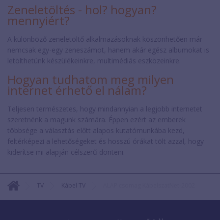
Zeneletöltés - hol? hogyan?
mennyiért?
A különböző zeneletöltő alkalmazásoknak köszönhetően már
nemcsak egy-egy zeneszámot, hanem akár egész albumokat is
letölthetünk készülékeinkre, multimédiás eszközeinkre.
Hogyan tudhatom meg milyen
internet érhető el nálam?
Teljesen természetes, hogy mindannyian a legjobb internetet
szeretnénk a magunk számára. Éppen ezért az emberek
többsége a választás előtt alapos kutatómunkába kezd,
feltérképezi a lehetőségeket és hosszú órákat tölt azzal, hogy
kiderítse mi alapján célszerű dönteni.
TV
Kábel TV
ALAP csomag KábelszatNet-2002