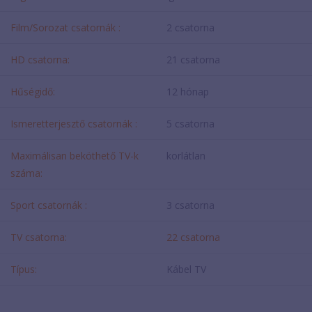
Film/Sorozat csatornák :
2 csatorna
HD csatorna:
21 csatorna
Hűségidő:
12 hónap
Ismeretterjesztő csatornák :
5 csatorna
Maximálisan beköthető TV-k
korlátlan
száma:
Sport csatornák :
3 csatorna
TV csatorna:
22 csatorna
Típus:
Kábel TV